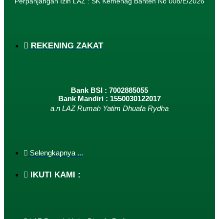
Perpanjangan Izin LAZ : SK Kemenag Banten No 008/E/2026​
REKENING ZAKAT
Bank BSI : 7002885055
Bank Mandiri : 1550030122017
a.n LAZ Rumah Yatim Dhuafa Rydha
Selengkapnya ...
IKUTI KAMI :