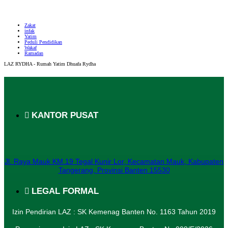
Zakat
infak
Yatim
Peduli Pendidikan
Wakaf
Ramadan
LAZ RYDHA - Rumah Yatim Dhuafa Rydha
KANTOR PUSAT
Jl. Raya Mauk KM.19 Tegal Kunir Lor, Kecamatan Mauk, Kabupaten
Tangerang, Provinsi Banten 15530
LEGAL FORMAL
Izin Pendirian LAZ : SK Kemenag Banten No. 1163 Tahun 2019