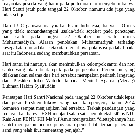
mayoritas peserta yang hadir pada pertemuan itu menyetujui bahwa
Hari Santri jatuh pada tanggal 22 Oktober, namunu ada juga yang
tidak setuju.
Dari 13 Organisasi masyarakat Islam Indonesia, hanya 1 Ormas
yang tidak menandatangani usulan/tidak sepakat pada penetapan
hari santri pada tanggal 22 Oktober ini, yaitu ormas
Muhammadiyah. Alasan penolakan Muhammadiyah terhadap
kesepakatan ini adalah ketakutan terjadinya polarisasi padahal pada
saat itu Indonesia sedang membutuhkan persatuan.
Hari santri ini nantinya akan menimbulkan kelompok santri dan non
santri yang akan berdampak pada perpecahan. Pertemuan yang
dilaksanakan selama dua hari tersebut merupakan perintah langsung
dari Presiden Joko Widodo kepada Menteri Agama (Menag)
Lukman Hakim Syaifuddin.
Penetapan Hari Santri Nasional pada tanggal 22 Oktober tidak lepas
dari peran Presiden Jokowi yang pada kampenyenya tahun 2014
kemaren sempat menjanjikan hal tersebut. Terkait pandangan yang
mengatakan bahwa HSN menjadi salah satu bentuk ekslusifitas NU,
Rais Aam PBNU KH Ma’ruf Amin mengatakan “ditetapkannya hari
santri merupakan bentuk pengakuan pemerintah terhadap peranan
santi yang telah ikut menentang penjajah.”