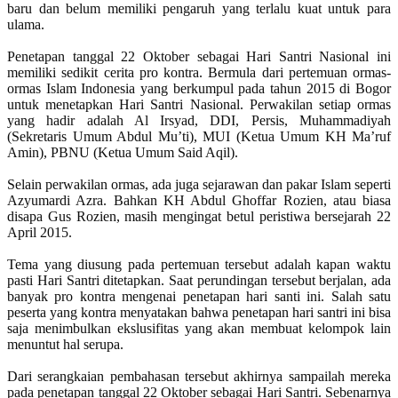
baru dan belum memiliki pengaruh yang terlalu kuat untuk para
ulama.
Penetapan tanggal 22 Oktober sebagai Hari Santri Nasional ini
memiliki sedikit cerita pro kontra. Bermula dari pertemuan ormas-
ormas Islam Indonesia yang berkumpul pada tahun 2015 di Bogor
untuk menetapkan Hari Santri Nasional. Perwakilan setiap ormas
yang hadir adalah Al Irsyad, DDI, Persis, Muhammadiyah
(Sekretaris Umum Abdul Mu’ti), MUI (Ketua Umum KH Ma’ruf
Amin), PBNU (Ketua Umum Said Aqil).
Selain perwakilan ormas, ada juga sejarawan dan pakar Islam seperti
Azyumardi Azra. Bahkan KH Abdul Ghoffar Rozien, atau biasa
disapa Gus Rozien, masih mengingat betul peristiwa bersejarah 22
April 2015.
Tema yang diusung pada pertemuan tersebut adalah kapan waktu
pasti Hari Santri ditetapkan. Saat perundingan tersebut berjalan, ada
banyak pro kontra mengenai penetapan hari santi ini. Salah satu
peserta yang kontra menyatakan bahwa penetapan hari santri ini bisa
saja menimbulkan ekslusifitas yang akan membuat kelompok lain
menuntut hal serupa.
Dari serangkaian pembahasan tersebut akhirnya sampailah mereka
pada penetapan tanggal 22 Oktober sebagai Hari Santri. Sebenarnya