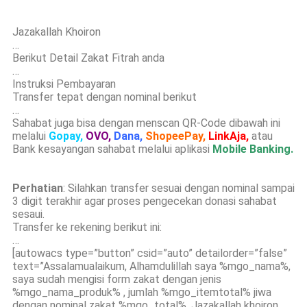
Jazakallah Khoiron
…
Berikut Detail Zakat Fitrah anda
…
Instruksi Pembayaran
Transfer tepat dengan nominal berikut
…
Sahabat juga bisa dengan menscan QR-Code dibawah ini
melalui
Gopay,
OVO,
Dana,
ShopeePay,
LinkAja,
atau
Bank kesayangan sahabat melalui aplikasi
Mobile Banking.
Perhatian
: Silahkan transfer sesuai dengan nominal sampai
3 digit terakhir agar proses pengecekan donasi sahabat
sesaui.
Transfer ke rekening berikut ini:
…
[autowacs type=”button” csid=”auto” detailorder=”false”
text=”Assalamualaikum, Alhamdulillah saya %mgo_nama%,
saya sudah mengisi form zakat dengan jenis
%mgo_nama_produk% , jumlah %mgo_itemtotal% jiwa
dengan nominal zakat %mgo_total%. Jazakallah khoiron