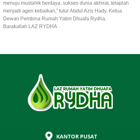
menuju mustahik berdaya, sukses dunia akhirat, tetaplah
menjadi agen kebaikan,” tutur Abdul Azis Hady, Ketua
Dewan Pembina Rumah Yatim Dhuafa Rydha.
Barakallah LAZ RYDHA
KANTOR PUSAT