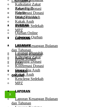
Lengkapnya
Kalkulator Zakat
Rekening Donasi
Zakat Fitrah
Konfirmasi Donasi
Fidyah
Orang Tua Asuh
Infak Sedekah
Kakak Asuh
QURBAN
Kencleng Sedekah
MPZ
Qurban Online
Tabungan Qurban
LAPORAN
LAYANAN
Laporan Keuangan Bulanan
dan Tahunan
Layanan Mustahik
Laporan Kegiatan
Kalkulator Zakat
Berita Terkini
Rekening Donasi
FAQ
Konfirmasi Donasi
Orang Tua Asuh
DONASI
Kakak Asuh
ONLINE
Kencleng Sedekah
MPZ
LAPORAN
X
Laporan Keuangan Bulanan
dan Tahunan