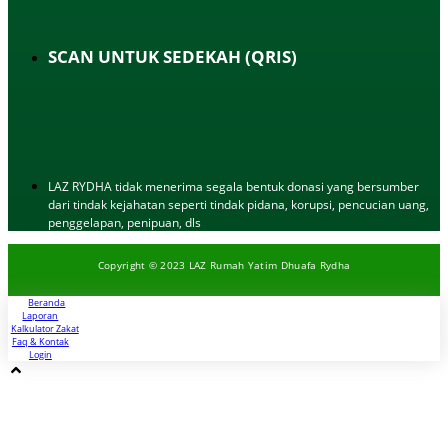
SCAN UNTUK SEDEKAH (QRIS)
LAZ RYDHA tidak menerima segala bentuk donasi yang bersumber
dari tindak kejahatan seperti tindak pidana, korupsi, pencucian uang,
penggelapan, penipuan, dls
Copyright © 2023 LAZ Rumah Yatim Dhuafa Rydha
Beranda
Laporan
Kalkulator Zakat
Faq & Kontak
Login