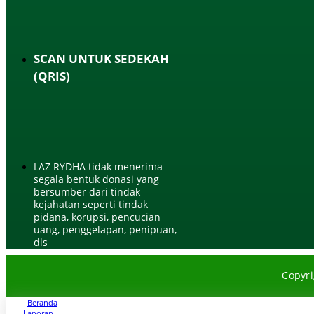
SCAN UNTUK SEDEKAH
(QRIS)
LAZ RYDHA tidak menerima
segala bentuk donasi yang
bersumber dari tindak
kejahatan seperti tindak
pidana, korupsi, pencucian
uang, penggelapan, penipuan,
dls
Copyr
Beranda
Laporan