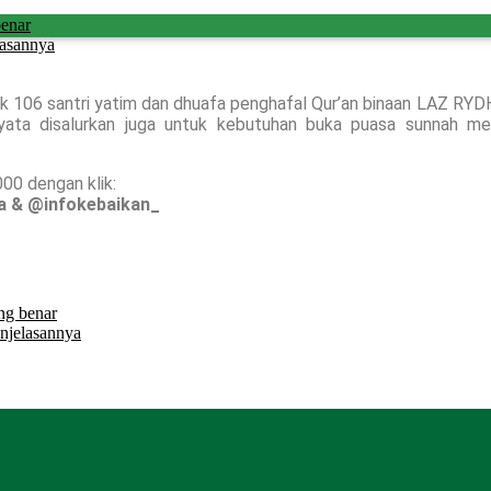
benar
lasannya
uk 106 santri yatim dan dhuafa penghafal Qur’an binaan LAZ RYDH
ata disalurkan juga untuk kebutuhan buka puasa sunnah mer
000 dengan klik:
a & @infokebaikan_
ng benar
njelasannya