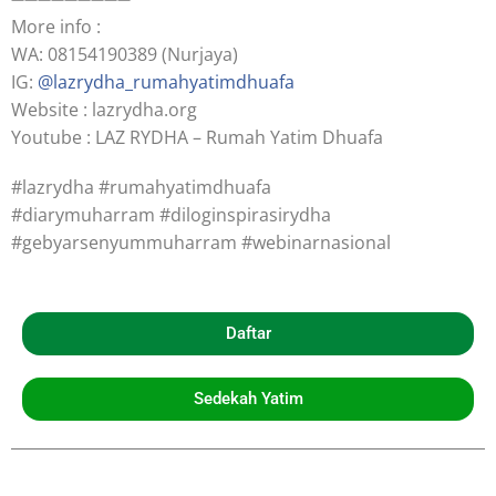
More info :
WA: 08154190389 (Nurjaya)
IG:
@lazrydha_rumahyatimdhuafa
Website : lazrydha.org
Youtube : LAZ RYDHA – Rumah Yatim Dhuafa
#lazrydha #rumahyatimdhuafa
#diarymuharram #diloginspirasirydha
#gebyarsenyummuharram #webinarnasional
Daftar
Sedekah Yatim