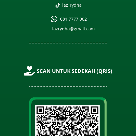
laz_rydha
081 7777 002
lazrydha@gmail.com
SCAN UNTUK SEDEKAH (QRIS)