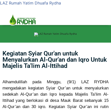
LAZ Rumah Yatim Dhuafa Rydha
Kegiatan Syiar Qur'an untuk
Menyalurkan Al-Qur'an dan Iqro Untuk
Majelis Ta'lim Al-Ittihad
Alhamdulillah pada Minggu, (9/1) LAZ RYDHA
mengadakan kegiatan Syiar Qur’an untuk menyalurkan
sedekah Al-Qur’an dan Iqro kepada Majelis Ta’lim Al-
Ittihad yang berlokasi di desa Mauk Barat sebanyak 15
Al-Qur’an dan 30 iqro. Kegiatan Syiar Qur’an ini rutin