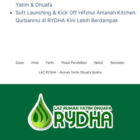
Yatim & Dhuafa
Soft Launching & Kick Off Hifzhul Amanah Kitchen:
Qurbanmu di RYDHA Kini Lebih Berdampak
Zakat
infak
Yatim
Peduli Pendidikan
Wakaf
Ramadan
LAZ RYDHA - Rumah Yatim Dhuafa Rydha