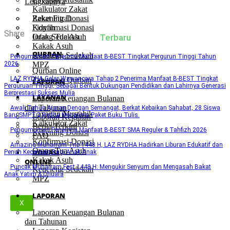
Lengkapnya
Kalkulator Zakat
Rekening Donasi
Zakat Fitrah
Konfirmasi Donasi
Fidyah
Share
Terbaru
Orang Tua Asuh
Infak Sedekah
Kakak Asuh
QURBAN
Kencleng Sedekah
Pengumuman Penerima Manfaat B-BEST Tingkat Pergurun Tinggi Tahun
2026
MPZ
Qurban Online
LAZ RYDHA Gelar Wawancara Tahap 2 Penerima Manfaat B-BEST Tingkat
Tabungan Qurban
LAPORAN
Perguruan Tinggi, Sebagai Bentuk Dukungan Pendidikan dan Lahirnya Generasi
Berprestasi Sukses Mulia
LAYANAN
Laporan Keuangan Bulanan
dan Tahunan
Awali Tahun Ajaran Dengan Semangat, Berkat Kebaikan Sahabat, 28 Siswa
Layanan Mustahik
Baru SMPTQ Rydha Menerima Paket Buku Tulis.
Laporan Kegiatan
Kalkulator Zakat
Berita Terkini
Pengumuman Penerima Manfaat B-BEST SMA Reguler & Tahfizh 2026
Rekening Donasi
FAQ
Konfirmasi Donasi
Amazing Muharram Trip 1448 H, LAZ RYDHA Hadirkan Liburan Edukatif dan
Orang Tua Asuh
DONASI
Penuh Keceriaan Bagi Anak-Anak
Kakak Asuh
ONLINE
Puncak Muharram Fest 1448 H: Mengukir Senyum dan Mengasah Bakat
Kencleng Sedekah
Anak Yatim & Dhuafa
MPZ
LAPORAN
X
Laporan Keuangan Bulanan
dan Tahunan