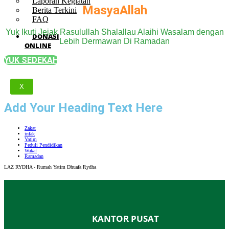
Laporan Kegiatan
MasyaAllah
Berita Terkini
FAQ
Yuk Ikuti Jejak Rasulullah Shalallau Alaihi Wasalam dengan
DONASI
Lebih Dermawan Di Ramadan
ONLINE
YUK SEDEKAH
X
Add Your Heading Text Here
Zakat
infak
Yatim
Peduli Pendidikan
Wakaf
Ramadan
LAZ RYDHA - Rumah Yatim Dhuafa Rydha
KANTOR PUSAT