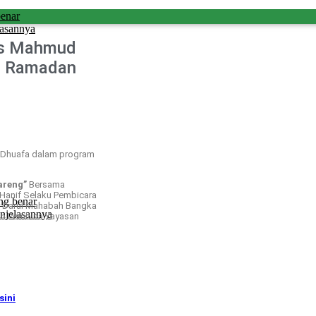
benar
lasannya
as Mahmud
 - Ramadan
m Dhuafa dalam program
areng”
Bersama
-Hanif Selaku Pembicara
ng benar
es Darul Mahabah Bangka
njelasannya
n Pembina Yayasan
isini