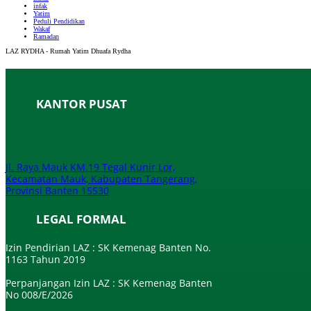
infak
Yatim
Peduli Pendidikan
Wakaf
Ramadan
LAZ RYDHA - Rumah Yatim Dhuafa Rydha
KANTOR PUSAT
Jl. Raya Mauk KM.19 Tegal Kunir Lor,
Kecamatan Mauk, Kabupaten Tangerang,
Provinsi Banten 15530
LEGAL FORMAL
Izin Pendirian LAZ : SK Kemenag Banten No.
1163 Tahun 2019
Perpanjangan Izin LAZ : SK Kemenag Banten
No 008/E/2026​