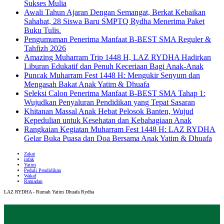
Sukses Mulia
Awali Tahun Ajaran Dengan Semangat, Berkat Kebaikan
Sahabat, 28 Siswa Baru SMPTQ Rydha Menerima Paket
Buku Tulis.
Pengumuman Penerima Manfaat B-BEST SMA Reguler &
Tahfizh 2026
Amazing Muharram Trip 1448 H, LAZ RYDHA Hadirkan
Liburan Edukatif dan Penuh Keceriaan Bagi Anak-Anak
Puncak Muharram Fest 1448 H: Mengukir Senyum dan
Mengasah Bakat Anak Yatim & Dhuafa
Seleksi Calon Penerima Manfaat B-BEST SMA Tahap 1:
Wujudkan Penyaluran Pendidikan yang Tepat Sasaran
Khitanan Massal Anak Hebat Pelosok Banten, Wujud
Kepedulian untuk Kesehatan dan Kebahagiaan Anak
Rangkaian Kegiatan Muharram Fest 1448 H: LAZ RYDHA
Gelar Buka Puasa dan Doa Bersama Anak Yatim & Dhuafa
Zakat
infak
Yatim
Peduli Pendidikan
Wakaf
Ramadan
LAZ RYDHA - Rumah Yatim Dhuafa Rydha