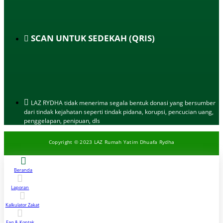
SCAN UNTUK SEDEKAH (QRIS)
LAZ RYDHA tidak menerima segala bentuk donasi yang bersumber
dari tindak kejahatan seperti tindak pidana, korupsi, pencucian uang,
penggelapan, penipuan, dls
Copyright © 2023 LAZ Rumah Yatim Dhuafa Rydha
Beranda
Laporan
Kalkulator Zakat
Faq & Kontak