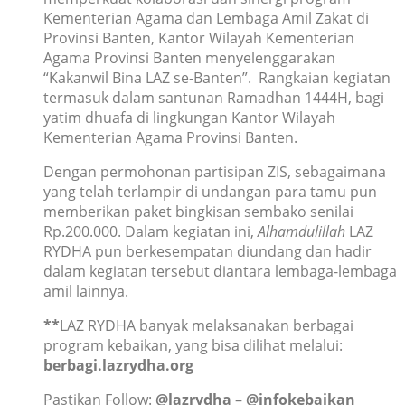
Kementerian Agama dan Lembaga Amil Zakat di
Provinsi Banten, Kantor Wilayah Kementerian
Agama Provinsi Banten menyelenggarakan
“Kakanwil Bina LAZ se-Banten”. Rangkaian kegiatan
termasuk dalam santunan Ramadhan 1444H, bagi
yatim dhuafa di lingkungan
Kantor Wilayah
Kementerian Agama Provinsi Banten.
Dengan permohonan partisipan ZIS, sebagaimana
yang telah terlampir di undangan para tamu pun
memberikan paket bingkisan sembako senilai
Rp.200.000.
Dalam kegiatan ini,
Alhamdulillah
LAZ
RYDHA pun berkesempatan diundang dan hadir
dalam kegiatan tersebut diantara lembaga-lembaga
amil lainnya.
**
LAZ RYDHA banyak melaksanakan berbagai
program kebaikan, yang bisa dilihat melalui:
berbagi.lazrydha.org
Pastikan Follow:
@lazrydha
–
@infokebaikan_