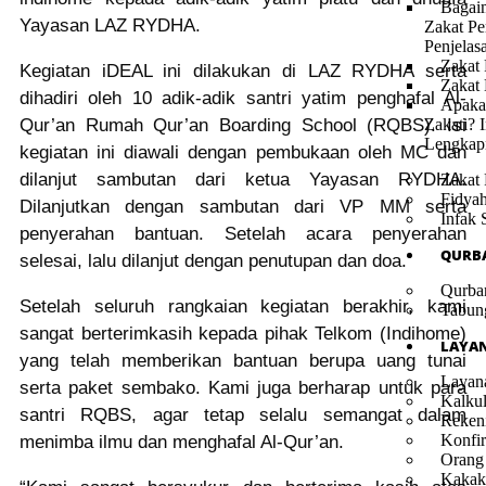
Bagai
Yayasan LAZ RYDHA.
Zakat Pe
Penjelas
Zakat 
Kegiatan iDEAL ini dilakukan di LAZ RYDHA serta
Zakat
dihadiri oleh 10 adik-adik santri yatim penghafal Al-
Apaka
Qur’an Rumah Qur’an Boarding School (RQBS). Isi
Zakati? I
Lengkap
kegiatan ini diawali dengan pembukaan oleh MC dan
dilanjut sambutan dari ketua Yayasan RYDHA.
Zakat 
Fidya
Dilanjutkan dengan sambutan dari VP MM serta
Infak 
penyerahan bantuan. Setelah acara penyerahan
QURB
selesai, lalu dilanjut dengan penutupan dan doa.
Qurba
Setelah seluruh rangkaian kegiatan berakhir, kami
Tabun
sangat berterimkasih kepada pihak Telkom (Indihome)
LAYA
yang telah memberikan bantuan berupa uang tunai
Layan
serta paket sembako. Kami juga berharap untuk para
Kalkul
santri RQBS, agar tetap selalu semangat dalam
Reken
Konfir
menimba ilmu dan menghafal Al-Qur’an.
Orang
Kakak