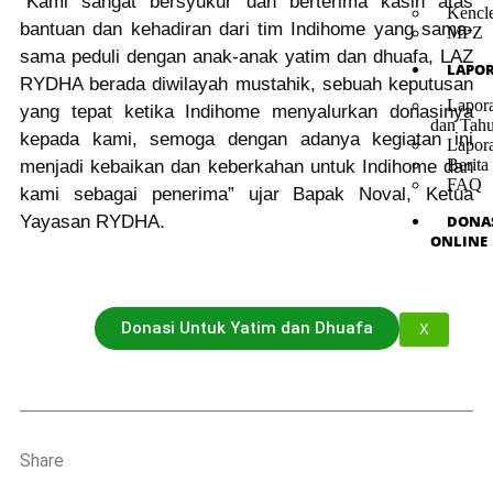
“Kami sangat bersyukur dan berterima kasih atas
Kencl
bantuan dan kehadiran dari tim Indihome yang sama-
MPZ
sama peduli dengan anak-anak yatim dan dhuafa, LAZ
LAPO
RYDHA berada diwilayah mustahik, sebuah keputusan
Lapor
yang tepat ketika Indihome menyalurkan donasinya
dan Tah
kepada kami, semoga dengan adanya kegiatan ini
Lapor
Berita
menjadi kebaikan dan keberkahan untuk Indihome dan
FAQ
kami sebagai penerima” ujar Bapak Noval, Ketua
Yayasan RYDHA.
DONA
ONLINE
Donasi Untuk Yatim dan Dhuafa
X
Share