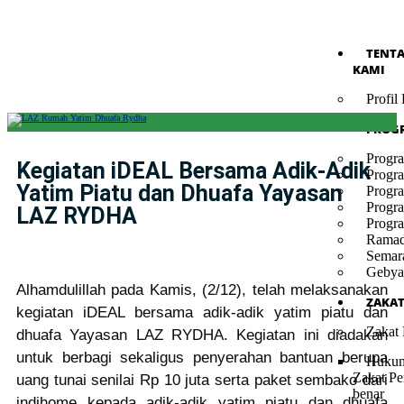
TENT
KAMI
Profi
PROG
Progr
Kegiatan iDEAL Bersama Adik-Adik
Progr
Yatim Piatu dan Dhuafa Yayasan
Progr
Progr
LAZ RYDHA
Progr
Ramad
Semar
Gebya
Alhamdulillah pada Kamis, (2/12), telah melaksanakan
ZAKA
kegiatan iDEAL bersama adik-adik yatim piatu dan
Zakat
dhuafa Yayasan LAZ RYDHA. Kegiatan ini diadakan
untuk berbagi sekaligus penyerahan bantuan berupa
Hukum
Zakat Pe
uang tunai senilai Rp 10 juta serta paket sembako dari
benar
indihome kepada adik-adik yatim piatu dan dhuafa