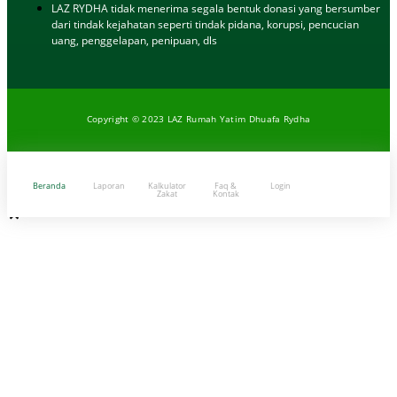
LAZ RYDHA tidak menerima segala bentuk donasi yang bersumber
dari tindak kejahatan seperti tindak pidana, korupsi, pencucian
uang, penggelapan, penipuan, dls
Copyright © 2023 LAZ Rumah Yatim Dhuafa Rydha
Beranda
Laporan
Kalkulator
Faq &
Login
Zakat
Kontak