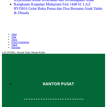
Rangkaian Kegiatan Muharram Fest 1448 H: LAZ
RYDHA Gelar Buka Puasa dan Doa Bersama Anak Yatim
& Dhuafa
Zakat
infak
Yatim
Peduli Pendidikan
Wakaf
Ramadan
LAZ RYDHA - Rumah Yatim Dhuafa Rydha
KANTOR PUSAT