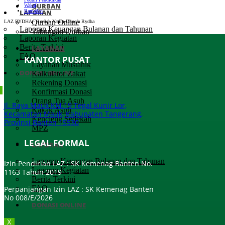
QURBAN
Wakaf
LAPORAN
Ramadan
Qurban Online
LAZ RYDHA - Rumah Yatim Dhuafa Rydha
Laporan Keuangan Bulanan dan Tahunan
Tabungan Qurban
Laporan Kegiatan
Berita Terkini
LAYANAN
FAQ
KANTOR PUSAT
Layanan Mustahik
DONASI ONLINE
Kalkulator Zakat
Rekening Donasi
Konfirmasi Donasi
Orang Tua Asuh
Jl. Raya Mauk KM.19 Tegal Kunir Lor,
Kakak Asuh
Kecamatan Mauk, Kabupaten Tangerang,
Kencleng Sedekah
Provinsi Banten 15530
MPZ
LEGAL FORMAL
LAPORAN
Laporan Keuangan Bulanan dan Tahunan
Izin Pendirian LAZ : SK Kemenag Banten No.
Laporan Kegiatan
1163 Tahun 2019
Berita Terkini
FAQ
Perpanjangan Izin LAZ : SK Kemenag Banten
No 008/E/2026​
DONASI ONLINE
X