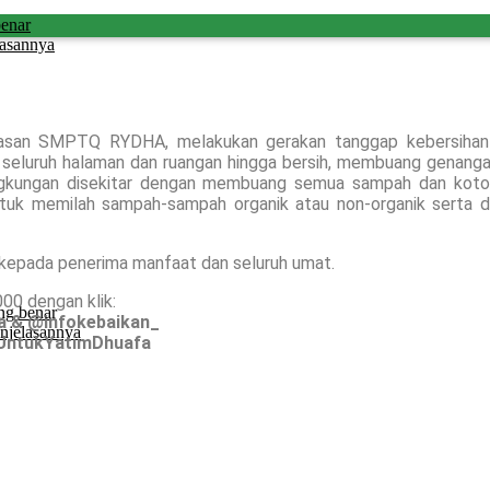
benar
lasannya
ayasan SMPTQ RYDHA, melakukan gerakan tanggap kebersihan
 seluruh halaman dan ruangan hingga bersih, membuang genanga
ngkungan disekitar dengan membuang semua sampah dan kotor
untuk memilah sampah-sampah organik atau non-organik serta 
kepada penerima manfaat dan seluruh umat.
000 dengan klik:
ng benar
a & @infokebaikan_
njelasannya
UntukYatimDhuafa