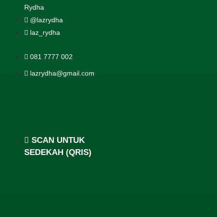
Rydha
@lazrydha
laz_rydha
081 7777 002
lazrydha@gmail.com
SCAN UNTUK
SEDEKAH (QRIS)