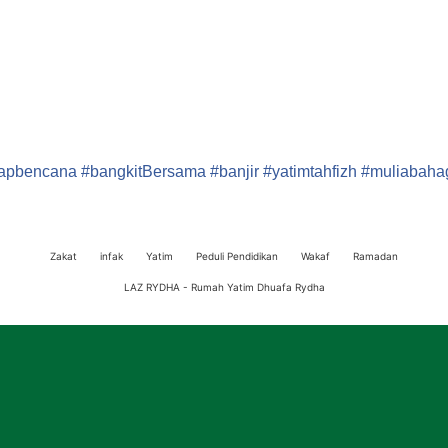
gapbencana
#bangkitBersama
#banjir
#yatimtahfizh
#muliabaha
Zakat
infak
Yatim
Peduli Pendidikan
Wakaf
Ramadan
LAZ RYDHA - Rumah Yatim Dhuafa Rydha