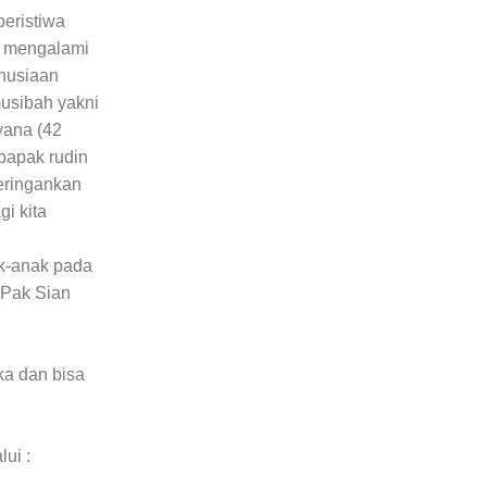
eristiwa
g mengalami
nusiaan
usibah yakni
yana (42
 bapak rudin
eringankan
i kita
ak-anak pada
 Pak Sian
a dan bisa
ui :