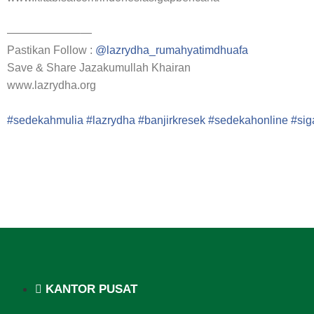
——————–—
Pastikan Follow :
@lazrydha_rumahyatimdhuafa
Save & Share Jazakumullah Khairan
www.lazrydha.org
#sedekahmulia
#lazrydha
#banjirkresek
#sedekahonline
#si
KANTOR PUSAT