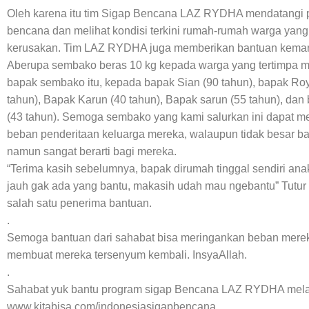
Oleh karena itu tim Sigap Bencana LAZ RYDHA mendatangi p
bencana dan melihat kondisi terkini rumah-rumah warga yan
kerusakan. Tim LAZ RYDHA juga memberikan bantuan kema
Aberupa sembako beras 10 kg kepada warga yang tertimpa m
bapak sembako itu, kepada bapak Sian (90 tahun), bapak Ro
tahun), Bapak Karun (40 tahun), Bapak sarun (55 tahun), dan
(43 tahun). Semoga sembako yang kami salurkan ini dapat m
beban penderitaan keluarga mereka, walaupun tidak besar bag
namun sangat berarti bagi mereka.
“Terima kasih sebelumnya, bapak dirumah tinggal sendiri an
jauh gak ada yang bantu, makasih udah mau ngebantu” Tutur
salah satu penerima bantuan.
.
Semoga bantuan dari sahabat bisa meringankan beban merek
membuat mereka tersenyum kembali. InsyaAllah.
.
Sahabat yuk bantu program sigap Bencana LAZ RYDHA melal
www.kitabisa.com/indonesiasigapbencana