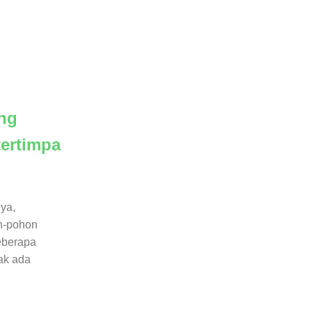
ng
ertimpa
lya,
n-pohon
eberapa
ak ada