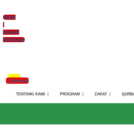
Zakat
/
Donasi
Sekarang
xzczc
Donasi
TENTANG KAMI
PROGRAM
ZAKAT
QURB