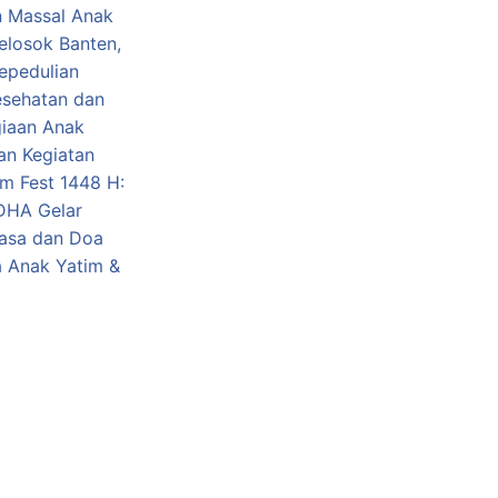
n Massal Anak
elosok Banten,
epedulian
esehatan dan
iaan Anak
an Kegiatan
m Fest 1448 H:
DHA Gelar
asa dan Doa
 Anak Yatim &