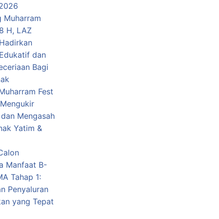
 2026
g Muharram
48 H, LAZ
Hadirkan
Edukatif dan
eceriaan Bagi
nak
Muharram Fest
 Mengukir
 dan Mengasah
nak Yatim &
Calon
a Manfaat B-
A Tahap 1:
n Penyaluran
kan yang Tepat