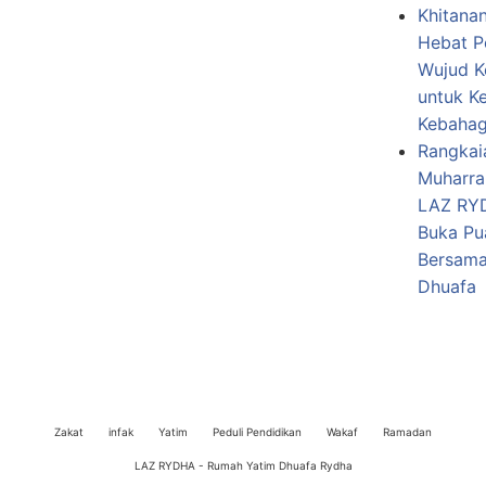
Khitana
Hebat P
Wujud K
untuk K
Kebahag
Rangkai
Muharra
LAZ RY
Buka Pu
Bersama
Dhuafa
Zakat
infak
Yatim
Peduli Pendidikan
Wakaf
Ramadan
LAZ RYDHA - Rumah Yatim Dhuafa Rydha