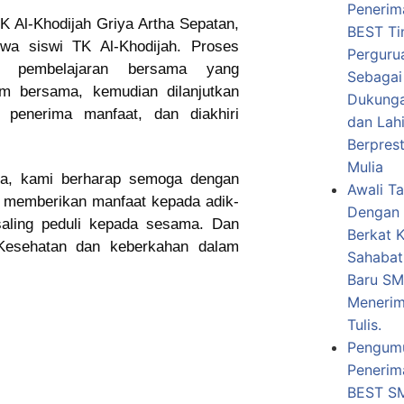
Penerim
TK Al-Khodijah Griya Artha Sepatan,
BEST Ti
iswa siswi TK Al-Khodijah. Proses
Pergurua
as pembelajaran bersama yang
Sebagai
m bersama, kemudian dilanjutkan
Dukunga
 penerima manfaat, dan diakhiri
dan Lah
Berpres
Mulia
sana, kami berharap semoga dengan
Awali T
t memberikan manfaat kepada adik-
Dengan 
saling peduli kepada sesama. Dan
Berkat 
 Kesehatan dan keberkahan dalam
Sahabat
Baru S
Menerim
Tulis.
Pengum
Penerim
BEST SM