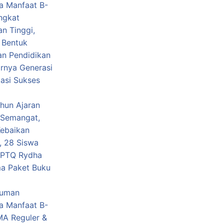
a Manfaat B-
ngkat
n Tinggi,
 Bentuk
n Pendidikan
irnya Generasi
tasi Sukses
ahun Ajaran
Semangat,
Kebaikan
, 28 Siswa
MPTQ Rydha
a Paket Buku
uman
a Manfaat B-
A Reguler &