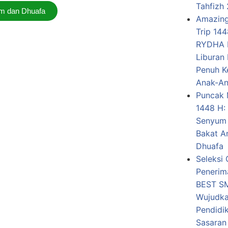
Tahfizh
im dan Dhuafa
Amazin
Trip 14
RYDHA 
Liburan 
Penuh K
Anak-A
Puncak 
1448 H:
Senyum
Bakat A
Dhuafa
Seleksi 
Penerim
BEST SM
Wujudka
Pendidi
Sasaran