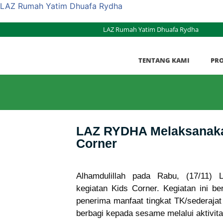
LAZ Rumah Yatim Dhuafa Rydha
LAZ Rumah Yatim Dhuafa Rydha
TENTANG KAMI
PR
LAZ RYDHA Melaksanaka
Corner
Alhamdulillah pada Rabu, (17/11)
kegiatan Kids Corner. Kegiatan ini b
penerima manfaat tingkat TK/sederaja
berbagi kepada sesame melalui aktivita