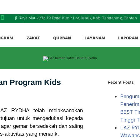
Jl. Raya Mauk KM.19 Tegal Kunir Lor, Mauk, Kab. Tangerang, Banten
OGRAM
ZAKAT
QURBAN
LAYANAN
LAPORAN
n Program Kids
Recent Posts
Pengum
Penerim
 LAZ RYDHA telah melaksanakan
BEST Ti
ertujuan untuk mengedukasi kepada
Tinggi 
t agar gemar bersedekah dan saling
LAZ RY
s-aktivitas yang menarik.
Wawanca