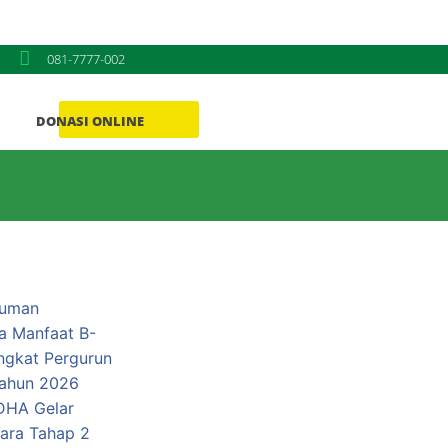
081-7777-002
DONASI ONLINE
Donasi ONLINE
uman
a Manfaat B-
ngkat Pergurun
Tahun 2026
DHA Gelar
ra Tahap 2