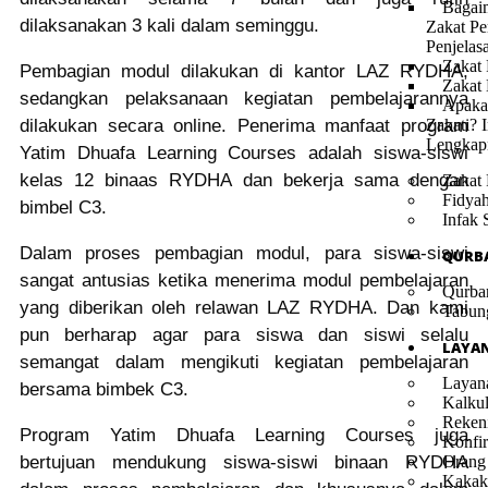
Bagai
dilaksanakan 3 kali dalam seminggu.
Zakat Pe
Penjelas
Zakat 
Pembagian modul dilakukan di kantor LAZ RYDHA,
Zakat
sedangkan pelaksanaan kegiatan pembelajarannya
Apaka
dilakukan secara online. Penerima manfaat program
Zakati? I
Lengkap
Yatim Dhuafa Learning Courses adalah siswa-siswi
kelas 12 binaas RYDHA dan bekerja sama dengan
Zakat 
Fidya
bimbel C3.
Infak 
Dalam proses pembagian modul, para siswa-siswi
QURB
sangat antusias ketika menerima modul pembelajaran
Qurba
yang diberikan oleh relawan LAZ RYDHA. Dan kami
Tabun
pun berharap agar para siswa dan siswi selalu
LAYA
semangat dalam mengikuti kegiatan pembelajaran
Layan
bersama bimbek C3.
Kalkul
Reken
Program Yatim Dhuafa Learning Courses juga
Konfir
bertujuan mendukung siswa-siswi binaan RYDHA
Orang
Kakak