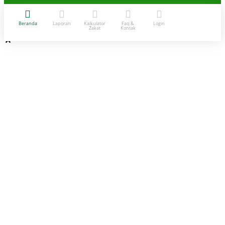
Beranda
Laporan
Kalkulator
Faq &
Login
Zakat
Kontak