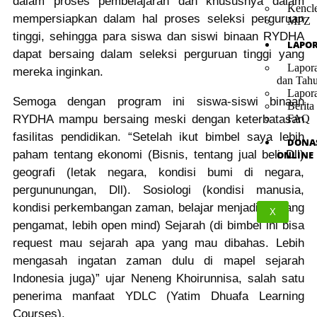
dalam proses pembelajaran dan khususnya dalam
Kencl
mempersiapkan dalam hal proses seleksi perguruan
MPZ
tinggi, sehingga para siswa dan siswi binaan RYDHA
LAPO
dapat bersaing dalam seleksi perguruan tinggi yang
Lapor
mereka inginkan.
dan Tah
Lapor
Semoga dengan program ini siswa-siswi binaan
Berita
RYDHA mampu bersaing meski dengan keterbatasan
FAQ
fasilitas pendidikan. “Setelah ikut bimbel saya lebih
DONA
paham tentang ekonomi (Bisnis, tentang jual beli Dll)
ONLINE
geografi (letak negara, kondisi bumi di negara,
pergununungan, Dll). Sosiologi (kondisi manusia,
kondisi perkembangan zaman, belajar menjadi seorang
X
pengamat, lebih open mind) Sejarah (di bimbel ini bisa
request mau sejarah apa yang mau dibahas. Lebih
mengasah ingatan zaman dulu di mapel sejarah
Indonesia juga)” ujar Neneng Khoirunnisa, salah satu
penerima manfaat YDLC (Yatim Dhuafa Learning
Courses).