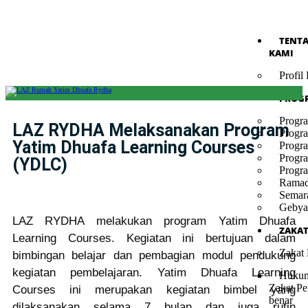
TENT
KAMI
Profi
PROG
Progr
LAZ RYDHA Melaksanakan Program
Progr
Yatim Dhuafa Learning Courses
Progr
Progr
(YDLC)
Progr
Ramad
Semar
Gebya
LAZ RYDHA melakukan program Yatim Dhuafa
ZAKA
Learning Courses. Kegiatan ini bertujuan dalam
Zakat
bimbingan belajar dan pembagian modul pendukung
kegiatan pembelajaran. Yatim Dhuafa Learning
Hukum
Zakat Pe
Courses ini merupakan kegiatan bimbel yang
benar
dilaksanakan selama 7 bulan dan juga rutin