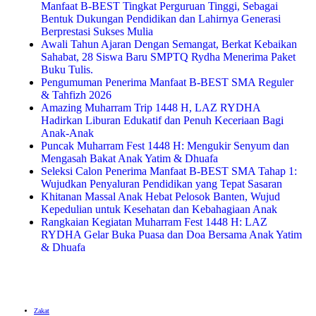
Manfaat B-BEST Tingkat Perguruan Tinggi, Sebagai
Bentuk Dukungan Pendidikan dan Lahirnya Generasi
Berprestasi Sukses Mulia
Awali Tahun Ajaran Dengan Semangat, Berkat Kebaikan
Sahabat, 28 Siswa Baru SMPTQ Rydha Menerima Paket
Buku Tulis.
Pengumuman Penerima Manfaat B-BEST SMA Reguler
& Tahfizh 2026
Amazing Muharram Trip 1448 H, LAZ RYDHA
Hadirkan Liburan Edukatif dan Penuh Keceriaan Bagi
Anak-Anak
Puncak Muharram Fest 1448 H: Mengukir Senyum dan
Mengasah Bakat Anak Yatim & Dhuafa
Seleksi Calon Penerima Manfaat B-BEST SMA Tahap 1:
Wujudkan Penyaluran Pendidikan yang Tepat Sasaran
Khitanan Massal Anak Hebat Pelosok Banten, Wujud
Kepedulian untuk Kesehatan dan Kebahagiaan Anak
Rangkaian Kegiatan Muharram Fest 1448 H: LAZ
RYDHA Gelar Buka Puasa dan Doa Bersama Anak Yatim
& Dhuafa
Zakat