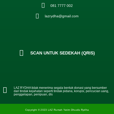
081 7777 002
lazrydha@gmail.com
SCAN UNTUK SEDEKAH (QRIS)
LAZ RYDHA tidak menerima segala bentuk donasi yang bersumber
dari tindak kejahatan seperti tindak pidana, korupsi, pencucian uang,
penggelapan, penipuan, dls
Copyright © 2023 LAZ Rumah Yatim Dhuafa Rydha