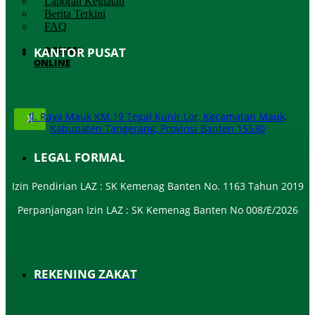
Laporan Kegiatan
Berita Terkini
FAQ
DONASI
KANTOR PUSAT
ONLINE
Jl. Raya Mauk KM.19 Tegal Kunir Lor, Kecamatan Mauk,
X
Kabupaten Tangerang, Provinsi Banten 15530
LEGAL FORMAL
Izin Pendirian LAZ : SK Kemenag Banten No. 1163 Tahun 2019
Perpanjangan Izin LAZ : SK Kemenag Banten No 008/E/2026​
REKENING ZAKAT