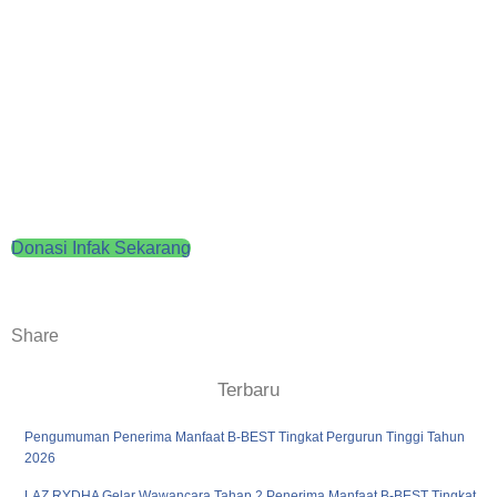
Donasi Infak Sekarang
Share
Terbaru
Pengumuman Penerima Manfaat B-BEST Tingkat Pergurun Tinggi Tahun
2026
LAZ RYDHA Gelar Wawancara Tahap 2 Penerima Manfaat B-BEST Tingkat