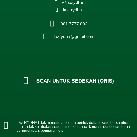
@lazrydha
laz_rydha
081 7777 002
lazrydha@gmail.com
SCAN UNTUK SEDEKAH (QRIS)
LAZ RYDHA tidak menerima segala bentuk donasi yang bersumber
dari tindak kejahatan seperti tindak pidana, korupsi, pencucian uang,
penggelapan, penipuan, dls