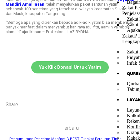
Bagai
Mandiri Amal Insani
telah menyalurkan paket santunan yatim
Zakat Pe
sebanyak 100 penerima yang tersebar di wilayah kecamatan Sukadiri
Penjelas
dan Mauk, kabupaten Tangerang.
Zakat 
“Semoga apa yang diberikan kepada adik-adik yatim bisa memberikan
Zakat
banyak manfaat dalam menyambut hari raya idul fitri, aamiin ya rabbal
Apaka
alamain” ujar Ikhsan – Profesional LAZ RYDHA.
Zakati? I
Lengkap
Zakat 
Fidya
Infak 
Yuk Klik Donasi Untuk Yatim
QURB
Qurba
Tabun
LAYA
Share
Layan
Kalkul
Reken
Konfir
Terbaru
Orang
Kakak
Pengumuman Penerima Manfaat B-BEST Tingkat Pergurun Tinggi