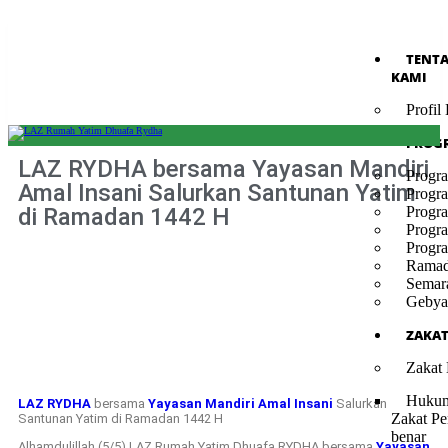
TENT
KAMI
Profi
PROG
LAZ RYDHA bersama Yayasan Mandiri
Progr
Amal Insani Salurkan Santunan Yatim
Progr
di Ramadan 1442 H
Progr
Progr
Progr
Ramad
Semar
Gebya
ZAKA
Zakat
Hukum
LAZ RYDHA
bersama
Yayasan Mandiri Amal Insani
Salurkan
Zakat Pe
Santunan Yatim di Ramadan 1442 H
benar
Alhamdulillah (5/5) LAZ Rumah Yatim Dhuafa RYDHA bersama
Yayasan