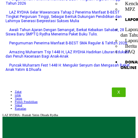
Kencl
Tahun 2026
MPZ
LAZ RYDHA Gelar Wawancara Tahap 2 Penerima Manfaat B-BEST
Tingkat Perguruan Tinggi, Sebagai Bentuk Dukungan Pendidikan dan
LAPO
Lahirnya Generasi Berprestasi Sukses Mulia
Lapor
Awali Tahun Ajaran Dengan Semangat, Berkat Kebaikan Sahabat, 28
Siswa Baru SMPTQ Rydha Menerima Paket Buku Tulis.
dan Tah
Lapor
Pengumuman Penerima Manfaat B-BEST SMA Reguler & Tahfizh 2026
Berita
FAQ
Amazing Muharram Trip 1448 H, LAZ RYDHA Hadirkan Liburan Edukatif
dan Penuh Keceriaan Bagi Anak-Anak
DONA
Puncak Muharram Fest 1448 H: Mengukir Senyum dan Mengasah Bakat
ONLINE
Anak Yatim & Dhuafa
Zakat
X
infak
Yatim
Peduli Pendidikan
Wakaf
Ramadan
LAZ RYDHA - Rumah Yatim Dhuafa Rydha