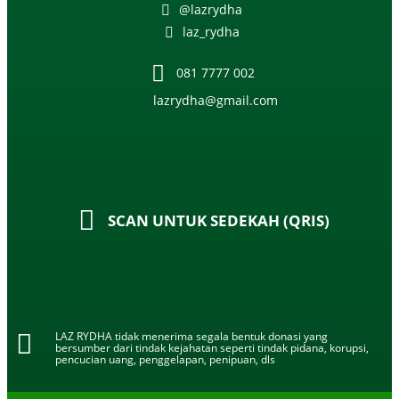
@lazrydha
laz_rydha
081 7777 002
lazrydha@gmail.com
SCAN UNTUK SEDEKAH (QRIS)
LAZ RYDHA tidak menerima segala bentuk donasi yang
bersumber dari tindak kejahatan seperti tindak pidana, korupsi,
pencucian uang, penggelapan, penipuan, dls