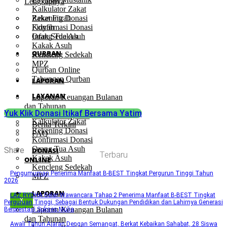
Lengkapnya
Kalkulator Zakat
Rekening Donasi
Zakat Fitrah
Konfirmasi Donasi
Fidyah
Orang Tua Asuh
Infak Sedekah
Kakak Asuh
QURBAN
Kencleng Sedekah
MPZ
Qurban Online
Tabungan Qurban
LAPORAN
LAYANAN
Laporan Keuangan Bulanan
dan Tahunan
Layanan Mustahik
Yuk Klik Donasi Itikaf Bersama Yatim
Laporan Kegiatan
Kalkulator Zakat
Berita Terkini
Rekening Donasi
FAQ
Konfirmasi Donasi
Orang Tua Asuh
Share
DONASI
Terbaru
Kakak Asuh
ONLINE
Kencleng Sedekah
Pengumuman Penerima Manfaat B-BEST Tingkat Pergurun Tinggi Tahun
MPZ
2026
LAPORAN
LAZ RYDHA Gelar Wawancara Tahap 2 Penerima Manfaat B-BEST Tingkat
X
Perguruan Tinggi, Sebagai Bentuk Dukungan Pendidikan dan Lahirnya Generasi
Laporan Keuangan Bulanan
Berprestasi Sukses Mulia
dan Tahunan
Awali Tahun Ajaran Dengan Semangat, Berkat Kebaikan Sahabat, 28 Siswa