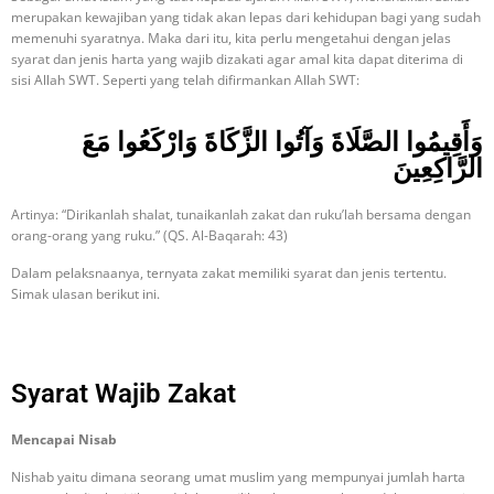
merupakan kewajiban yang tidak akan lepas dari kehidupan bagi yang sudah
memenuhi syaratnya. Maka dari itu, kita perlu mengetahui dengan jelas
syarat dan jenis harta yang wajib dizakati agar amal kita dapat diterima di
sisi Allah SWT. Seperti yang telah difirmankan Allah SWT:
وَأَقِيمُوا الصَّلَاةَ وَآتُوا الزَّكَاةَ وَارْكَعُوا مَعَ
الرَّاكِعِينَ
Artinya: “Dirikanlah shalat, tunaikanlah zakat dan ruku’lah bersama dengan
orang-orang yang ruku.” (QS. Al-Baqarah: 43)
Dalam pelaksnaanya, ternyata zakat memiliki syarat dan jenis tertentu.
Simak ulasan berikut ini.
Syarat Wajib Zakat
Mencapai Nisab
Nishab yaitu dimana seorang umat muslim yang mempunyai jumlah harta