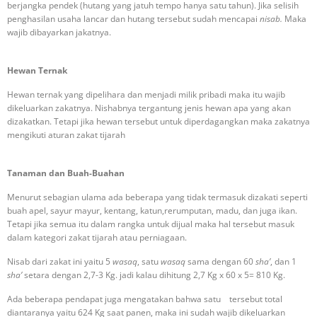
berjangka pendek (hutang yang jatuh tempo hanya satu tahun). Jika selisih
penghasilan usaha lancar dan hutang tersebut sudah mencapai
nisab.
Maka
wajib dibayarkan jakatnya.
Hewan Ternak
Hewan ternak yang dipelihara dan menjadi milik pribadi maka itu wajib
dikeluarkan zakatnya. Nishabnya tergantung jenis hewan apa yang akan
dizakatkan. Tetapi jika hewan tersebut untuk diperdagangkan maka zakatnya
mengikuti aturan zakat tijarah
Tanaman dan Buah-Buahan
Menurut sebagian ulama ada beberapa yang tidak termasuk dizakati seperti
buah apel, sayur mayur, kentang, katun,rerumputan, madu, dan juga ikan.
Tetapi jika semua itu dalam rangka untuk dijual maka hal tersebut masuk
dalam kategori zakat tijarah atau perniagaan.
Nisab dari zakat ini yaitu 5
wasaq
, satu
wasaq
sama dengan 60
sha’
, dan 1
sha’
setara dengan 2,7-3 Kg. jadi kalau dihitung 2,7 Kg x 60 x 5= 810 Kg.
Ada beberapa pendapat juga mengatakan bahwa satu
tersebut total
diantaranya yaitu 624 Kg saat panen, maka ini sudah wajib dikeluarkan