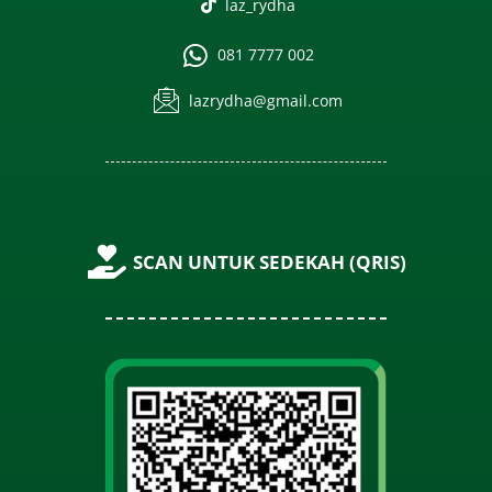
laz_rydha
081 7777 002
lazrydha@gmail.com
SCAN UNTUK SEDEKAH (QRIS)