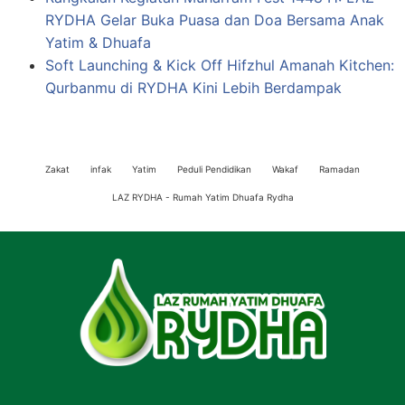
RYDHA Gelar Buka Puasa dan Doa Bersama Anak
Yatim & Dhuafa
Soft Launching & Kick Off Hifzhul Amanah Kitchen:
Qurbanmu di RYDHA Kini Lebih Berdampak
Zakat
infak
Yatim
Peduli Pendidikan
Wakaf
Ramadan
LAZ RYDHA - Rumah Yatim Dhuafa Rydha