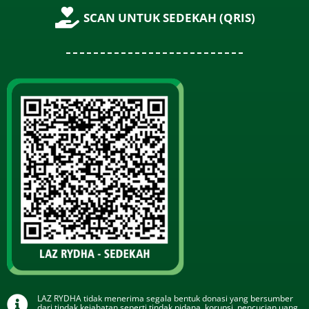
SCAN UNTUK SEDEKAH (QRIS)
LAZ RYDHA tidak menerima segala bentuk donasi yang bersumber
dari tindak kejahatan seperti tindak pidana, korupsi, pencucian uang,