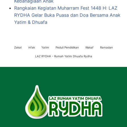
Kebahagiaan Anak
Rangkaian Kegiatan Muharram Fest 1448 H: LAZ
RYDHA Gelar Buka Puasa dan Doa Bersama Anak
Yatim & Dhuafa
Zakat
infak
Yatim
Peduli Pendidikan
Wakaf
Ramadan
LAZ RYDHA - Rumah Yatim Dhuafa Rydha