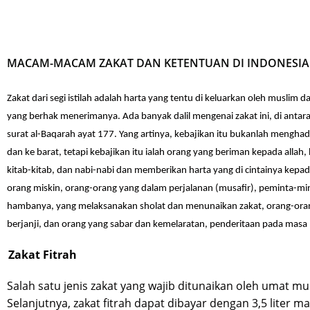
MACAM-MACAM ZAKAT DAN KETENTUAN DI INDONESIA
Zakat dari segi istilah adalah harta yang tentu
di keluarkan oleh muslim d
yang berhak menerimanya.
Ada banyak dalil mengenai zakat ini, di anta
surat
al-Baqarah ayat 177. Yang artinya, kebajikan itu bukanlah meng
dan ke barat, tetapi kebajikan itu ialah orang yang beriman
kepada allah, 
kitab-kitab, dan nabi-nabi dan
memberikan harta yang di cintainya kepad
orang
miskin, orang-orang yang dalam perjalanan (musafir), peminta-mi
hambanya, yang melaksanakan sholat dan menunaikan zakat,
orang-oran
berjanji, dan orang yang sabar dan
kemelaratan, penderitaan pada masa
Zakat Fitrah
Salah satu jenis zakat yang wajib ditunaikan oleh umat mus
Selanjutnya, zakat fitrah dapat dibayar dengan 3,5 liter 