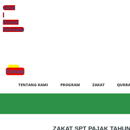
Zakat
/
Donasi
Sekarang
xzczc
Donasi
TENTANG KAMI
PROGRAM
ZAKAT
QURB
ZAKAT SPT PAJAK TAHU