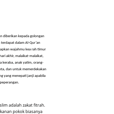
an diberikan kepada golongan
ra terdapat dalam Al-Qur’an
hadapkan wajahmu
kea rah timur
hari akhir, malaikat-malaikat,
a keraba, anak yatim, orang-
nta, dan untuk
memerdekakan
g yang menepati janji apabila
 peperangan.
lim adalah zakat fitrah.
makanan pokok biasanya