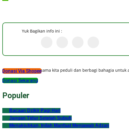
Yuk Bagikan info ini :
Mari bersama kita peduli dan berbagi bahagia untuk
Donasi Via Shopee
Donasi Sekarang
Populer
Bacaan Dzikir Pagi Hari
Jangan Tidur Setelah Subuh
Menakjubkan, Inilah Manfaat Menjawab Adzan