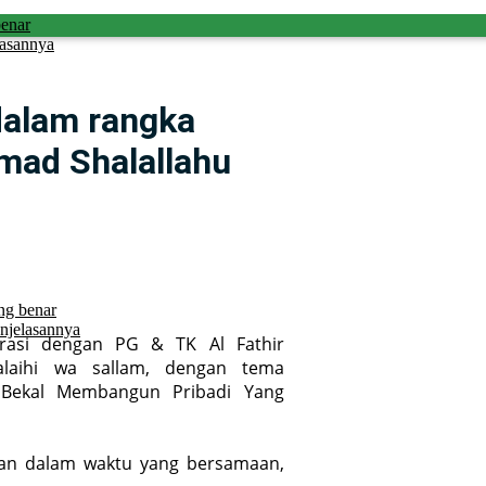
benar
lasannya
dalam rangka
mad Shalallahu
ng benar
njelasannya
orasi dengan PG & TK Al Fathir
laihi wa sallam, dengan tema
Bekal Membangun Pribadi Yang
akan dalam waktu yang bersamaan,