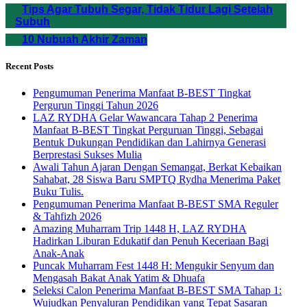
Tips Agar Tubuh Segar, Tidak Tidur Lagi Setelah
Subuh
10 Nubuah Akhir Zaman
Recent Posts
Pengumuman Penerima Manfaat B-BEST Tingkat
Pergurun Tinggi Tahun 2026
LAZ RYDHA Gelar Wawancara Tahap 2 Penerima
Manfaat B-BEST Tingkat Perguruan Tinggi, Sebagai
Bentuk Dukungan Pendidikan dan Lahirnya Generasi
Berprestasi Sukses Mulia
Awali Tahun Ajaran Dengan Semangat, Berkat Kebaikan
Sahabat, 28 Siswa Baru SMPTQ Rydha Menerima Paket
Buku Tulis.
Pengumuman Penerima Manfaat B-BEST SMA Reguler
& Tahfizh 2026
Amazing Muharram Trip 1448 H, LAZ RYDHA
Hadirkan Liburan Edukatif dan Penuh Keceriaan Bagi
Anak-Anak
Puncak Muharram Fest 1448 H: Mengukir Senyum dan
Mengasah Bakat Anak Yatim & Dhuafa
Seleksi Calon Penerima Manfaat B-BEST SMA Tahap 1:
Wujudkan Penyaluran Pendidikan yang Tepat Sasaran