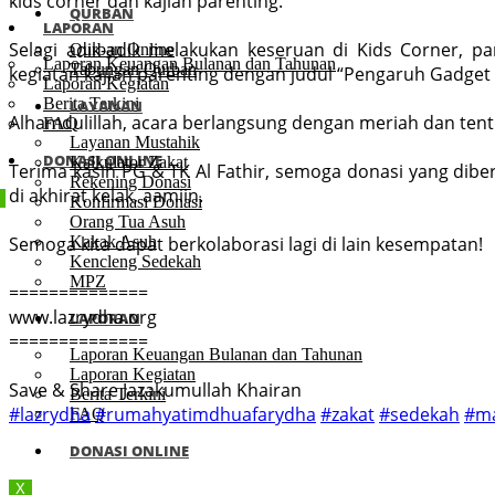
kids corner dan kajian parenting.
QURBAN
LAPORAN
Selagi adik-adik melakukan keseruan di Kids Corner, p
Qurban Online
Laporan Keuangan Bulanan dan Tahunan
Tabungan Qurban
kegiatan kajian parenting dengan judul “Pengaruh Gadget
Laporan Kegiatan
Berita Terkini
LAYANAN
Alhamdulillah, acara berlangsung dengan meriah dan ten
FAQ
Layanan Mustahik
DONASI ONLINE
Kalkulator Zakat
Terima kasih PG & TK Al Fathir, semoga donasi yang dibe
Rekening Donasi
di akhirat kelak, aamiin.
Konfirmasi Donasi
Orang Tua Asuh
Semoga kita dapat berkolaborasi lagi di lain kesempatan!
Kakak Asuh
Kencleng Sedekah
MPZ
==============
www.lazrydha.org
LAPORAN
==============
Laporan Keuangan Bulanan dan Tahunan
Laporan Kegiatan
Save & Share Jazakumullah Khairan
Berita Terkini
#lazrydha
#rumahyatimdhuafarydha
#zakat
#sedekah
#ma
FAQ
DONASI ONLINE
X