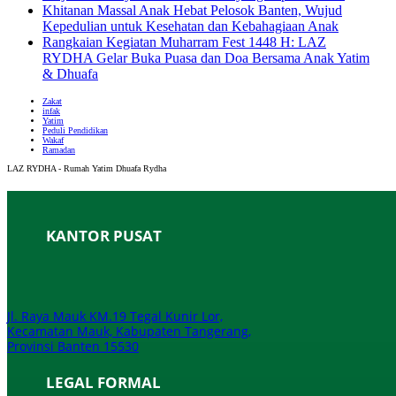
Khitanan Massal Anak Hebat Pelosok Banten, Wujud
Kepedulian untuk Kesehatan dan Kebahagiaan Anak
Rangkaian Kegiatan Muharram Fest 1448 H: LAZ
RYDHA Gelar Buka Puasa dan Doa Bersama Anak Yatim
& Dhuafa
Zakat
infak
Yatim
Peduli Pendidikan
Wakaf
Ramadan
LAZ RYDHA - Rumah Yatim Dhuafa Rydha
KANTOR PUSAT
Jl. Raya Mauk KM.19 Tegal Kunir Lor,
Kecamatan Mauk, Kabupaten Tangerang,
Provinsi Banten 15530
LEGAL FORMAL