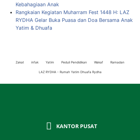
Kebahagiaan Anak
Rangkaian Kegiatan Muharram Fest 1448 H: LAZ
RYDHA Gelar Buka Puasa dan Doa Bersama Anak
Yatim & Dhuafa
Zakat
infak
Yatim
Peduli Pendidikan
Wakaf
Ramadan
LAZ RYDHA - Rumah Yatim Dhuafa Rydha
KANTOR PUSAT