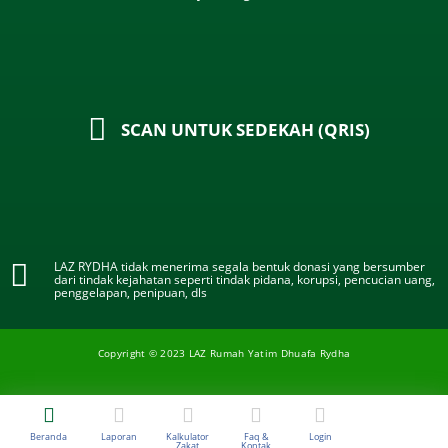
SCAN UNTUK SEDEKAH (QRIS)
LAZ RYDHA tidak menerima segala bentuk donasi yang bersumber
dari tindak kejahatan seperti tindak pidana, korupsi, pencucian uang,
penggelapan, penipuan, dls
Copyright © 2023 LAZ Rumah Yatim Dhuafa Rydha
Beranda
Laporan
Kalkulator
Faq &
Login
Zakat
Kontak