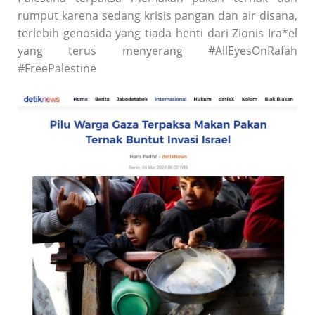
rumput karena sedang krisis pangan dan air disana,
terlebih genosida yang tiada henti dari Zionis Ira*el
yang terus menyerang #AllEyesOnRafah
#FreePalestine