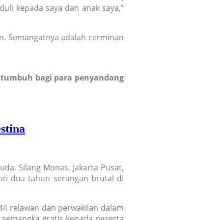
duli kepada saya dan anak saya,”
an. Semangatnya adalah cerminan
s tumbuh bagi para penyandang
stina
da, Silang Monas, Jakarta Pusat,
ti dua tahun serangan brutal di
44 relawan dan perwakilan dalam
 semangka gratis kepada peserta