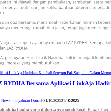
patan ini diawali dengan pembukaan, sambutan, serta pen
a menyelimuti ruangan ketika bantuan diterima, menjadi 
ru.
usiah dan doa bersama, menambah keberkahan momen kebers
ak hanya menerangi rumah dan jalan, tetapi juga menerangi
aga atas kepercayaannya kepada LAZ RYDHA. Semoga kolab
ilan LAZ RYDHA.
, peringatan Hari Listrik Nasional kali ini menjadi lebih
 bagi mereka yang membutuhkan.
AZ RYDHA Bersama Aplikasi LinkAja Hadi
,
News
,
Penyaluran Donasi
·
31/10/2025
31/10/2025
ik akibat polio yang dideritanya sejak kecil,
Bapak Saepud