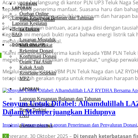
Acara yang berlangsung di kantor PLN UP3 Teluk Naga Se
QURBAN
LAPORAN
kepada para penerima manfaat. Suasana haru dan bahagi
Qurban Online
kepedulian dapat menumbuhkan senyum dan harapan ba
Laporan Keuangan Bulanan dan Tahunan
Tabungan Qurban
Laporan Kegiatan
Selain penyaluran bantuan, acara juga diisi dengan ta
Berita Terkini
LAYANAN
Kegiatan ini menjadi bukti nyata bahwa energi listrik t
FAQ
Layanan Mustahik
melalui kepedulian sosial.
DONASI ONLINE
Kalkulator Zakat
Rekening Donasi
“Kami mengucapkan terima kasih kepada YBM PLN Teluk N
Konfirmasi Donasi
menebar cahaya kebaikan di masyarakat,” ungkap perwak
Orang Tua Asuh
Kakak Asuh
Melalui sinergi antara YBM PLN Teluk Naga dan LAZ RYDHA
Kencleng Sedekah
tetapi sebuah gerakan nyata untuk menyalakan harapan
MPZ
LAPORAN
Laporan Keuangan Bulanan dan Tahunan
Senyum Untuk Difabel: Alhamdulillah L
Laporan Kegiatan
Berita Terkini
Dalam Memperjuangkan Hidupnya
FAQ
Inspirasi
,
Kemanusiaan
,
Laporan Penerimaan dan Penyaluran Donasi
DONASI ONLINE
Tangerang, 30 Oktober 2025 –
Di tengah keterbatasan fis
X