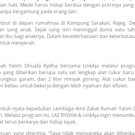
n hati. Meski harus hidup berdua dengan putrinya yang k
anpa bergantung pada orang lain.
mbut di depan rumahnya di Kampung Sarakan, Rajeg. Den
n sang anak. Sejak sang istri meninggal dunia satu tah
an ibu bagi anaknya. Dalam kesederhanaan dan keterbatasa
untuk menyerah.
mah Yatim Dhuafa Rydha bersama LinkAja melalui progr
ang diberikan berupa satu set lengkap alat cukur baru 
bungkus garam, dan 2 liter minyak goreng. Alat cukur bar
 beliau untuk bekerja dengan lebih nyaman dan efisien.
ntuk nyata kepedulian Lembaga Amil Zakat Rumah Yatim 
iri. Melalui program ini, LAZ RYDHA & LinkAja ingin menu
 terus berkarya dan hidup layak.
an yang diterima. “Saya tidak menyangka akan diberikan 