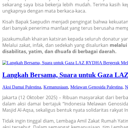
sekarang saya bisa bekerja lebih mudah. Terima kasih k
ungkapnya dengan mata berkaca-kaca.
Kisah Bapak Saepudin menjadi pengingat bahwa kekuatan
dari banyak penerima manfaat yang terus berusaha memp
Jazakumullah khairan katsiran kepada seluruh donatur yang
Melalui zakat, infak, dan sedekah yang disalurkan
melalui
disabilitas, yatim, dan dhuafa di berbagai daerah.
Langkah Bersama, Suara untuk Gaza LAZ
Aksi Damai Palestina
,
Kemanusiaan
,
Melawan Genosida Palestina
,
N
Jakarta (12 Oktober 2025) – Ribuan masyarakat dari berb
dalam aksi damai bertajuk “Indonesia Melawan Genosid
Masjid Al-Aqsa, sekaligus bentuk nyata solidaritas rakya
Tidak ingin tinggal diam, Lembaga Amil Zakat Rumah Yat
aksi tersebut. Dalam semangat kemanusiaan, tim Lemba