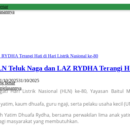
benar
lasannya
 Teluk Naga dan LAZ RYDHA Terangi Hati 
1/10/2025
31/10/2025
ng benar
njelasannya
i Hari Listrik Nasional (HLN) ke-80, Yayasan Baitul 
yatim, kaum dhuafa, guru ngaji, serta pelaku usaha kecil
ah Yatim Dhuafa Rydha, bersama perwakilan lima anak yat
bagi masyarakat yang membutuhkan.