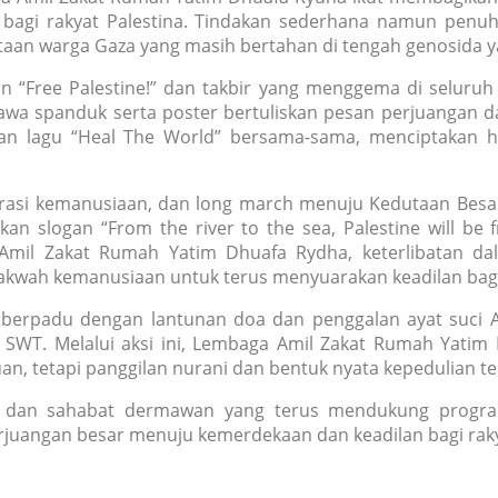
al bagi rakyat Palestina. Tindakan sederhana namun penu
an warga Gaza yang masih bertahan di tengah genosida y
uan “Free Palestine!” dan takbir yang menggema di selur
wa spanduk serta poster bertuliskan pesan perjuangan d
kan lagu “Heal The World” bersama-sama, menciptakan 
, orasi kemanusiaan, dan long march menuju Kedutaan Besa
n slogan “From the river to the sea, Palestine will be 
 Amil Zakat Rumah Yatim Dhuafa Rydha, keterlibatan da
dakwah kemanusiaan untuk terus menyuarakan keadilan bagi
 berpadu dengan lantunan doa dan penggalan ayat suci A
ah SWT. Melalui aksi ini, Lembaga Amil Zakat Rumah Yati
n, tetapi panggilan nurani dan bentuk nyata kepedulian t
tur dan sahabat dermawan yang terus mendukung progr
perjuangan besar menuju kemerdekaan dan keadilan bagi raky