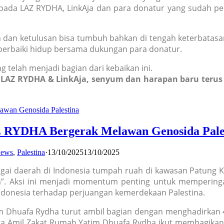
epada LAZ RYDHA, LinkAja dan para donatur yang sudah pe
 dan ketulusan bisa tumbuh bahkan di tengah keterbatas
erbaiki hidup bersama dukungan para donatur.
 telah menjadi bagian dari kebaikan ini.
 LAZ RYDHA & LinkAja, senyum dan harapan baru teru
 RYDHA Bergerak Melawan Genosida Pale
ews
,
Palestina
·
13/10/2025
13/10/2025
agai daerah di Indonesia tumpah ruah di kawasan Patung Ku
a”. Aksi ini menjadi momentum penting untuk memperinga
t Indonesia terhadap perjuangan kemerdekaan Palestina.
im Dhuafa Rydha turut ambil bagian dengan menghadirkan 
ga Amil Zakat Rumah Yatim Dhuafa Rydha ikut membagikan