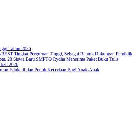
nggi Tahun 2026
T Tingkat Perguruan Tinggi, Sebagai Bentuk Dukungan Pendidikan 
bat, 28 Siswa Baru SMPTQ Rydha Menerima Paket Buku Tulis.
fizh 2026
an Edukatif dan Penuh Keceriaan Bagi Anak-Anak