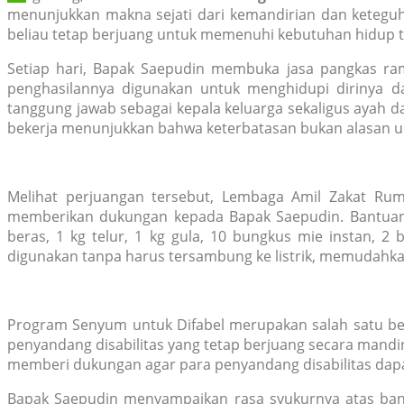
menunjukkan makna sejati dari kemandirian dan keteguha
beliau tetap berjuang untuk memenuhi kebutuhan hidup t
Setiap hari, Bapak Saepudin membuka jasa pangkas ra
penghasilannya digunakan untuk menghidupi dirinya da
tanggung jawab sebagai kepala keluarga sekaligus ayah d
bekerja menunjukkan bahwa keterbatasan bukan alasan 
Melihat perjuangan tersebut, Lembaga Amil Zakat Ru
memberikan dukungan kepada Bapak Saepudin. Bantuan y
beras, 1 kg telur, 1 kg gula, 10 bungkus mie instan, 2 
digunakan tanpa harus tersambung ke listrik, memudahkan
Program Senyum untuk Difabel merupakan salah satu be
penyandang disabilitas yang tetap berjuang secara mand
memberi dukungan agar para penyandang disabilitas dapat
Bapak Saepudin menyampaikan rasa syukurnya atas bantu