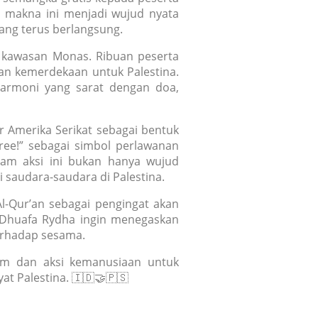
h makna ini menjadi wujud nyata
ang terus berlangsung.
uh kawasan Monas. Ribuan peserta
an kemerdekaan untuk Palestina.
harmoni yang sarat dengan doa,
r Amerika Serikat sebagai bentuk
free!” sebagai simbol perlawanan
lam aksi ini bukan hanya wujud
 saudara-saudara di Palestina.
l-Qur’an sebagai pengingat akan
m Dhuafa Rydha ingin menegaskan
erhadap sesama.
am dan aksi kemanusiaan untuk
at Palestina. 🇮🇩🤝🇵🇸