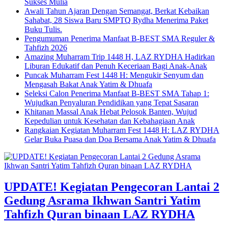
Sukses Mulia
Awali Tahun Ajaran Dengan Semangat, Berkat Kebaikan
Sahabat, 28 Siswa Baru SMPTQ Rydha Menerima Paket
Buku Tulis.
Pengumuman Penerima Manfaat B-BEST SMA Reguler &
Tahfizh 2026
Amazing Muharram Trip 1448 H, LAZ RYDHA Hadirkan
Liburan Edukatif dan Penuh Keceriaan Bagi Anak-Anak
Puncak Muharram Fest 1448 H: Mengukir Senyum dan
Mengasah Bakat Anak Yatim & Dhuafa
Seleksi Calon Penerima Manfaat B-BEST SMA Tahap 1:
Wujudkan Penyaluran Pendidikan yang Tepat Sasaran
Khitanan Massal Anak Hebat Pelosok Banten, Wujud
Kepedulian untuk Kesehatan dan Kebahagiaan Anak
Rangkaian Kegiatan Muharram Fest 1448 H: LAZ RYDHA
Gelar Buka Puasa dan Doa Bersama Anak Yatim & Dhuafa
UPDATE! Kegiatan Pengecoran Lantai 2
Gedung Asrama Ikhwan Santri Yatim
Tahfizh Quran binaan LAZ RYDHA