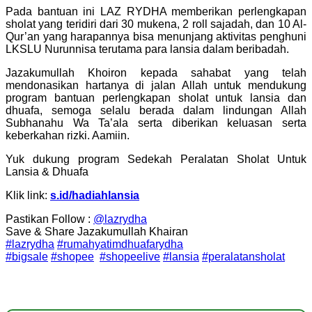
Pada bantuan ini LAZ RYDHA memberikan perlengkapan
sholat yang teridiri dari 30 mukena, 2 roll sajadah, dan 10 Al-
Qur’an yang harapannya bisa menunjang aktivitas penghuni
LKSLU Nurunnisa terutama para lansia dalam beribadah.
Jazakumullah Khoiron kepada sahabat yang telah
mendonasikan hartanya di jalan Allah untuk mendukung
program bantuan perlengkapan sholat untuk lansia dan
dhuafa, semoga selalu berada dalam lindungan Allah
Subhanahu Wa Ta’ala serta diberikan keluasan serta
keberkahan rizki. Aamiin.
Yuk dukung program Sedekah Peralatan Sholat Untuk
Lansia & Dhuafa
Klik link:
s.id/hadiahlansia
Pastikan Follow :
@lazrydha
Save & Share Jazakumullah Khairan
#lazrydha
#rumahyatimdhuafarydha
#bigsale
#shopee
#shopeelive
#lansia
#peralatansholat