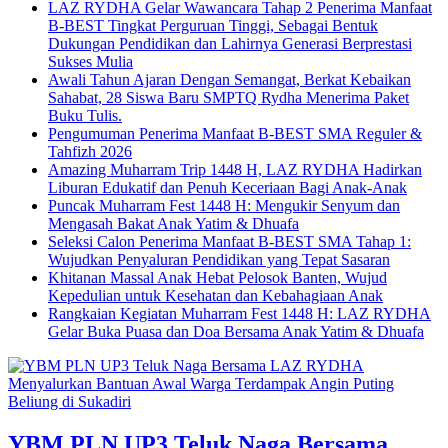
LAZ RYDHA Gelar Wawancara Tahap 2 Penerima Manfaat
B-BEST Tingkat Perguruan Tinggi, Sebagai Bentuk
Dukungan Pendidikan dan Lahirnya Generasi Berprestasi
Sukses Mulia
Awali Tahun Ajaran Dengan Semangat, Berkat Kebaikan
Sahabat, 28 Siswa Baru SMPTQ Rydha Menerima Paket
Buku Tulis.
Pengumuman Penerima Manfaat B-BEST SMA Reguler &
Tahfizh 2026
Amazing Muharram Trip 1448 H, LAZ RYDHA Hadirkan
Liburan Edukatif dan Penuh Keceriaan Bagi Anak-Anak
Puncak Muharram Fest 1448 H: Mengukir Senyum dan
Mengasah Bakat Anak Yatim & Dhuafa
Seleksi Calon Penerima Manfaat B-BEST SMA Tahap 1:
Wujudkan Penyaluran Pendidikan yang Tepat Sasaran
Khitanan Massal Anak Hebat Pelosok Banten, Wujud
Kepedulian untuk Kesehatan dan Kebahagiaan Anak
Rangkaian Kegiatan Muharram Fest 1448 H: LAZ RYDHA
Gelar Buka Puasa dan Doa Bersama Anak Yatim & Dhuafa
YBM PLN UP3 Teluk Naga Bersama