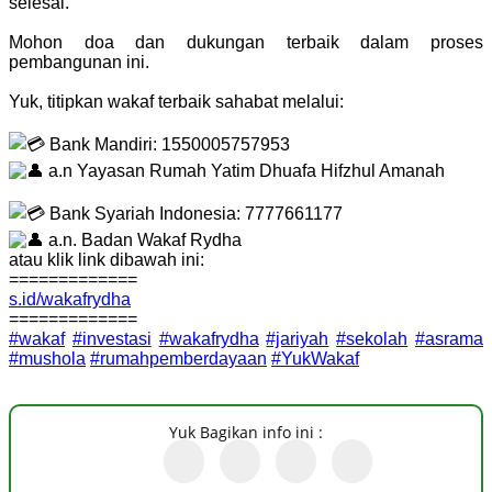
selesai.
Mohon doa dan dukungan terbaik dalam proses
pembangunan ini.
Yuk, titipkan wakaf terbaik sahabat melalui:
Bank Mandiri: 1550005757953
a.n Yayasan Rumah Yatim Dhuafa Hifzhul Amanah
Bank Syariah Indonesia: 7777661177
a.n. Badan Wakaf Rydha
atau klik link dibawah ini:
=============
s.id/wakafrydha
=============
#wakaf
#investasi
#wakafrydha
#jariyah
#sekolah
#asrama
#mushola
#rumahpemberdayaan
#YukWakaf
Yuk Bagikan info ini :