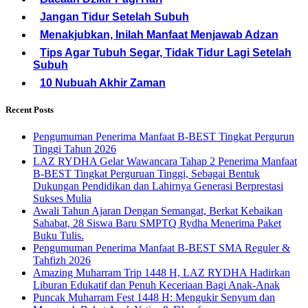
Jangan Tidur Setelah Subuh
Menakjubkan, Inilah Manfaat Menjawab Adzan
Tips Agar Tubuh Segar, Tidak Tidur Lagi Setelah
Subuh
10 Nubuah Akhir Zaman
Recent Posts
Pengumuman Penerima Manfaat B-BEST Tingkat Pergurun
Tinggi Tahun 2026
LAZ RYDHA Gelar Wawancara Tahap 2 Penerima Manfaat
B-BEST Tingkat Perguruan Tinggi, Sebagai Bentuk
Dukungan Pendidikan dan Lahirnya Generasi Berprestasi
Sukses Mulia
Awali Tahun Ajaran Dengan Semangat, Berkat Kebaikan
Sahabat, 28 Siswa Baru SMPTQ Rydha Menerima Paket
Buku Tulis.
Pengumuman Penerima Manfaat B-BEST SMA Reguler &
Tahfizh 2026
Amazing Muharram Trip 1448 H, LAZ RYDHA Hadirkan
Liburan Edukatif dan Penuh Keceriaan Bagi Anak-Anak
Puncak Muharram Fest 1448 H: Mengukir Senyum dan