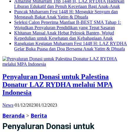
Amazing Muharram Trip 1448 H, LAZ RYDHA Hadirkan
Liburan Edukatif dan Penuh Keceriaan Bagi Anak-Anak
Puncak Muharram Fest 1448 H: Mengukir Senyum dan
Mengasah Bakat Anak Yatim & Dhuafa
Seleksi Calon Penerima Manfaat B-BEST SMA Tahap 1:
Wujudkan Penyaluran Pendidikan yang Tepat Sasaran
Khitanan Massal Anak Hebat Pelosok Banten, Wujud
Kepedulian untuk Kesehatan dan Kebahagiaan Anak
Rangkaian Kegiatan Muharram Fest 1448 H: LAZ RYDHA
Gelar Buka Puasa dan Doa Bersama Anak Yatim & Dhuafa
Penyaluran Donasi untuk Palestina
Donatur LAZ RYDHA melalui MPA
Indonesia
News
·
01/12/2023
01/12/2023
Beranda
>
Berita
Penyaluran Donasi untuk