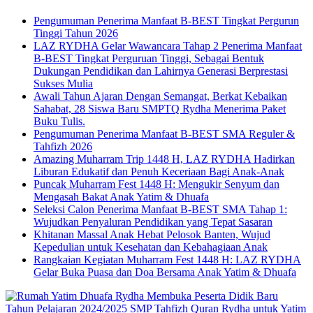
Pengumuman Penerima Manfaat B-BEST Tingkat Pergurun
Tinggi Tahun 2026
LAZ RYDHA Gelar Wawancara Tahap 2 Penerima Manfaat
B-BEST Tingkat Perguruan Tinggi, Sebagai Bentuk
Dukungan Pendidikan dan Lahirnya Generasi Berprestasi
Sukses Mulia
Awali Tahun Ajaran Dengan Semangat, Berkat Kebaikan
Sahabat, 28 Siswa Baru SMPTQ Rydha Menerima Paket
Buku Tulis.
Pengumuman Penerima Manfaat B-BEST SMA Reguler &
Tahfizh 2026
Amazing Muharram Trip 1448 H, LAZ RYDHA Hadirkan
Liburan Edukatif dan Penuh Keceriaan Bagi Anak-Anak
Puncak Muharram Fest 1448 H: Mengukir Senyum dan
Mengasah Bakat Anak Yatim & Dhuafa
Seleksi Calon Penerima Manfaat B-BEST SMA Tahap 1:
Wujudkan Penyaluran Pendidikan yang Tepat Sasaran
Khitanan Massal Anak Hebat Pelosok Banten, Wujud
Kepedulian untuk Kesehatan dan Kebahagiaan Anak
Rangkaian Kegiatan Muharram Fest 1448 H: LAZ RYDHA
Gelar Buka Puasa dan Doa Bersama Anak Yatim & Dhuafa