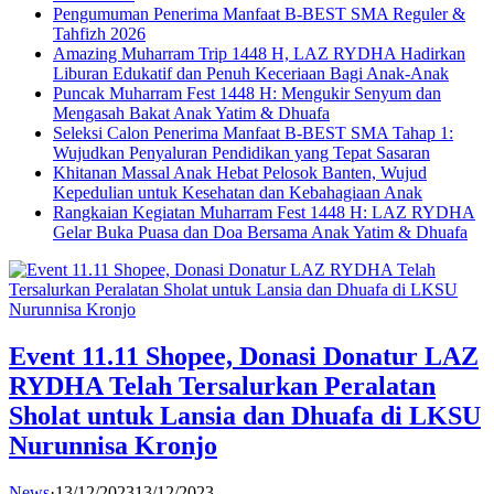
Pengumuman Penerima Manfaat B-BEST SMA Reguler &
Tahfizh 2026
Amazing Muharram Trip 1448 H, LAZ RYDHA Hadirkan
Liburan Edukatif dan Penuh Keceriaan Bagi Anak-Anak
Puncak Muharram Fest 1448 H: Mengukir Senyum dan
Mengasah Bakat Anak Yatim & Dhuafa
Seleksi Calon Penerima Manfaat B-BEST SMA Tahap 1:
Wujudkan Penyaluran Pendidikan yang Tepat Sasaran
Khitanan Massal Anak Hebat Pelosok Banten, Wujud
Kepedulian untuk Kesehatan dan Kebahagiaan Anak
Rangkaian Kegiatan Muharram Fest 1448 H: LAZ RYDHA
Gelar Buka Puasa dan Doa Bersama Anak Yatim & Dhuafa
Event 11.11 Shopee, Donasi Donatur LAZ
RYDHA Telah Tersalurkan Peralatan
Sholat untuk Lansia dan Dhuafa di LKSU
Nurunnisa Kronjo
News
·
13/12/2023
13/12/2023