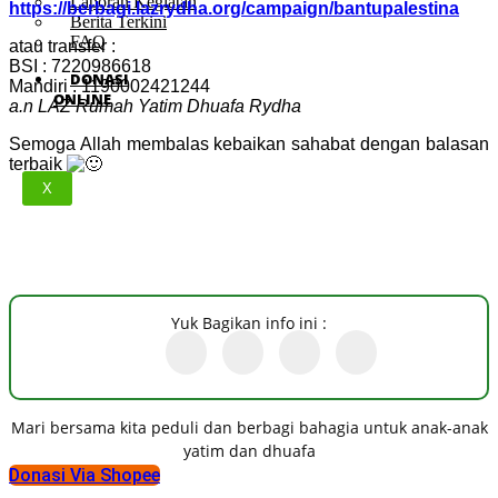
Laporan Kegiatan
https://berbagi.lazrydha.org/campaign/bantupalestina
Berita Terkini
FAQ
atau transfer :
BSI : 7220986618
DONASI
Mandiri : 1190002421244
ONLINE
a.n LAZ Rumah Yatim Dhuafa Rydha
Semoga Allah membalas kebaikan sahabat dengan balasan
terbaik
X
Yuk Bagikan info ini :
Mari bersama kita peduli dan berbagi bahagia untuk anak-anak
yatim dan dhuafa
Donasi Via Shopee