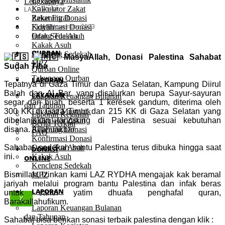
Lengkapnya
Kalkulator Zakat
LAZ RYDHA
Rekening Donasi
Zakat Fitrah
Konfirmasi Donasi
Fidyah
13 November 2023
Orang Tua Asuh
Infak Sedekah
Kakak Asuh
QURBAN
Kencleng Sedekah
MasyaAllah, Donasi Palestina Sahabat
MPZ
Sudah Tiba
Qurban Online
Tabungan Qurban
LAPORAN
Tepatnya di Gaza Timur dan Gaza Selatan, Kampung Diirul
Balah dan Al Bar. yang disalurkan berupa Sayur-sayuran
LAYANAN
Laporan Keuangan Bulanan
segar dan buah, beserta 1 keresek gandum, diterima oleh
dan Tahunan
300 KK di Gaza Timur dan 215 KK di Gaza Selatan yang
Layanan Mustahik
Laporan Kegiatan
dibelanjakan langsung di Palestina sesuai kebutuhan
Kalkulator Zakat
Berita Terkini
disana. Allahuakbar
Rekening Donasi
FAQ
Konfirmasi Donasi
Sahabat, sedekah bantu Palestina terus dibuka hingga saat
Orang Tua Asuh
DONASI
ini.
Kakak Asuh
ONLINE
Kencleng Sedekah
Bismillah, Izinkan kami LAZ RYDHA mengajak kak beramal
MPZ
jariyah melalui program bantu Palestina dan infak beras
LAPORAN
untuk santri yatim dhuafa penghafal quran,
X
Barakallahufikum.
Laporan Keuangan Bulanan
dan Tahunan
Sahabat bisa berikan sonasi terbaik palestina dengan klik :