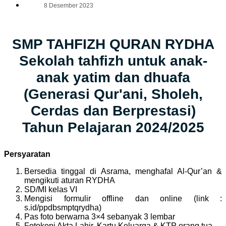
8 Desember 2023
SMP TAHFIZH QURAN RYDHA
Sekolah tahfizh untuk anak-
anak yatim dan dhuafa
(Generasi Qur'ani, Sholeh,
Cerdas dan Berprestasi)
Tahun Pelajaran 2024/2025
Persyaratan
Bersedia tinggal di Asrama, menghafal Al-Qur’an &
mengikuti aturan RYDHA
SD/MI kelas VI
Mengisi formulir offline dan online (link :
s.id/ppdbsmptqrydha)
Pas foto berwarna 3×4 sebanyak 3 lembar
Fotokopi Akta Lahir, Kartu Keluarga & KTP orang tua