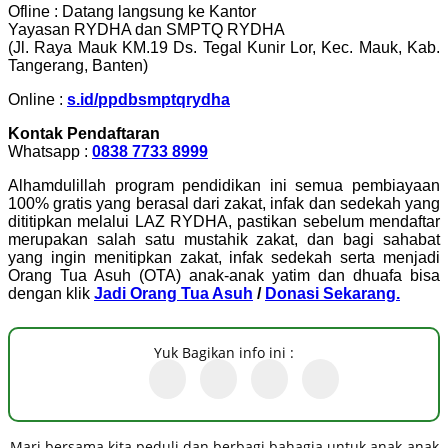
Ofline : Datang langsung ke Kantor
Yayasan RYDHA dan SMPTQ RYDHA
(Jl. Raya Mauk KM.19 Ds. Tegal Kunir Lor, Kec. Mauk, Kab.
Tangerang, Banten)
Online :
s.id/ppdbsmptqrydha
Kontak Pendaftaran
Whatsapp :
0838 7733 8999
Alhamdulillah program pendidikan ini semua pembiayaan
100% gratis yang berasal dari zakat, infak dan sedekah yang
dititipkan melalui LAZ RYDHA, pastikan sebelum mendaftar
merupakan salah satu mustahik zakat, dan bagi sahabat
yang ingin menitipkan zakat, infak sedekah serta menjadi
Orang Tua Asuh (OTA) anak-anak yatim dan dhuafa bisa
dengan klik
Jadi Orang Tua Asuh
/
Donasi Sekarang.
Yuk Bagikan info ini :
Mari bersama kita peduli dan berbagi bahagia untuk anak-anak