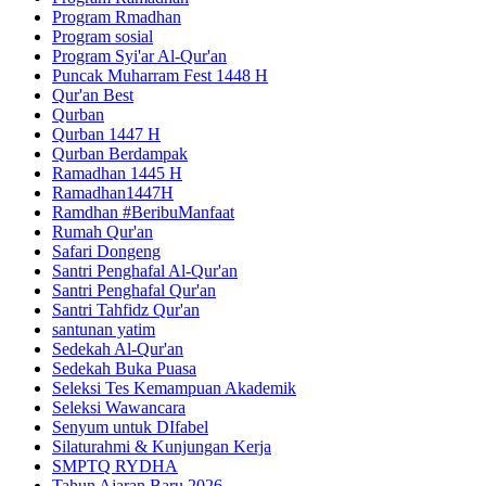
Program Rmadhan
Program sosial
Program Syi'ar Al-Qur'an
Puncak Muharram Fest 1448 H
Qur'an Best
Qurban
Qurban 1447 H
Qurban Berdampak
Ramadhan 1445 H
Ramadhan1447H
Ramdhan #BeribuManfaat
Rumah Qur'an
Safari Dongeng
Santri Penghafal Al-Qur'an
Santri Penghafal Qur'an
Santri Tahfidz Qur'an
santunan yatim
Sedekah Al-Qur'an
Sedekah Buka Puasa
Seleksi Tes Kemampuan Akademik
Seleksi Wawancara
Senyum untuk DIfabel
Silaturahmi & Kunjungan Kerja
SMPTQ RYDHA
Tahun Ajaran Baru 2026