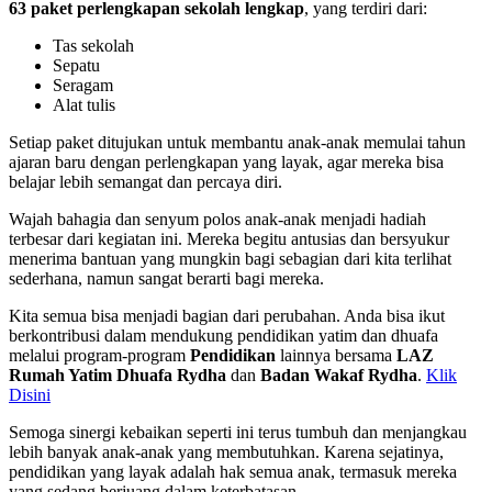
63 paket perlengkapan sekolah lengkap
, yang terdiri dari:
Tas sekolah
Sepatu
Seragam
Alat tulis
Setiap paket ditujukan untuk membantu anak-anak memulai tahun
ajaran baru dengan perlengkapan yang layak, agar mereka bisa
belajar lebih semangat dan percaya diri.
Wajah bahagia dan senyum polos anak-anak menjadi hadiah
terbesar dari kegiatan ini. Mereka begitu antusias dan bersyukur
menerima bantuan yang mungkin bagi sebagian dari kita terlihat
sederhana, namun sangat berarti bagi mereka.
Kita semua bisa menjadi bagian dari perubahan. Anda bisa ikut
berkontribusi dalam mendukung pendidikan yatim dan dhuafa
melalui program-program
Pendidikan
lainnya bersama
LAZ
Rumah Yatim Dhuafa Rydha
dan
Badan Wakaf Rydha
.
Klik
Disini
Semoga sinergi kebaikan seperti ini terus tumbuh dan menjangkau
lebih banyak anak-anak yang membutuhkan. Karena sejatinya,
pendidikan yang layak adalah hak semua anak, termasuk mereka
yang sedang berjuang dalam keterbatasan.