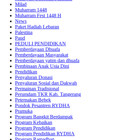
Milad
Muharram 1448
Muharram Fest 1448 H
News
Paket Hadiah Lebaran
Palestina
Paud
PEDULI PENDIDIKAN
Pemberdayaan Dhuafa
Pemberdayaan Masyarakat
Pemberdayaan yatim dan dhuafa
Pembinaan Anak Usia Dini
Pendidikan
Penyaluran Donasi
Penyaluran Sosial dan Dakwah
Permainan Tradisional
Perumdam TKR Kab. Tangerang
Peternakan Bebek
Pondok Pesantren RYDHA
Pramuka
Program Bangkit Berdampak
Program Kebaikan
Program Pendidikan
Program Pendidikan RYDHA
Program Ramadhan