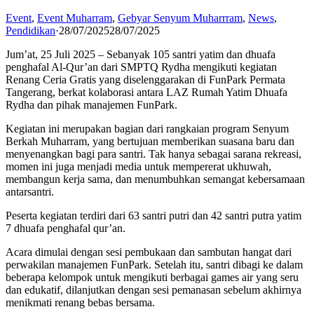
Event
,
Event Muharram
,
Gebyar Senyum Muharrram
,
News
,
Pendidikan
·
28/07/2025
28/07/2025
Jum’at, 25 Juli 2025 – Sebanyak 105 santri yatim dan dhuafa
penghafal Al-Qur’an dari SMPTQ Rydha mengikuti kegiatan
Renang Ceria Gratis yang diselenggarakan di FunPark Permata
Tangerang, berkat kolaborasi antara LAZ Rumah Yatim Dhuafa
Rydha dan pihak manajemen FunPark.
Kegiatan ini merupakan bagian dari rangkaian program Senyum
Berkah Muharram, yang bertujuan memberikan suasana baru dan
menyenangkan bagi para santri. Tak hanya sebagai sarana rekreasi,
momen ini juga menjadi media untuk mempererat ukhuwah,
membangun kerja sama, dan menumbuhkan semangat kebersamaan
antarsantri.
Peserta kegiatan terdiri dari
63 santri putri dan
42 santri putra yatim
7 dhuafa penghafal qur’an.
Acara dimulai dengan sesi pembukaan dan sambutan hangat dari
perwakilan manajemen FunPark. Setelah itu, santri dibagi ke dalam
beberapa kelompok untuk mengikuti berbagai games air yang seru
dan edukatif, dilanjutkan dengan sesi pemanasan sebelum akhirnya
menikmati renang bebas bersama.