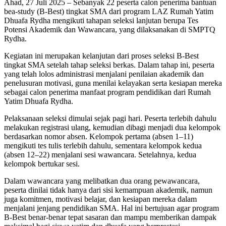
Ahad, 27 Juli 2025 – Sebanyak 22 peserta calon penerima bantuan
bea-study (B-Best) tingkat SMA dari program LAZ Rumah Yatim
Dhuafa Rydha mengikuti tahapan seleksi lanjutan berupa Tes
Potensi Akademik dan Wawancara, yang dilaksanakan di SMPTQ
Rydha.
Kegiatan ini merupakan kelanjutan dari proses seleksi B-Best
tingkat SMA setelah tahap seleksi berkas. Dalam tahap ini, peserta
yang telah lolos administrasi menjalani penilaian akademik dan
penelusuran motivasi, guna menilai kelayakan serta kesiapan mereka
sebagai calon penerima manfaat program pendidikan dari Rumah
Yatim Dhuafa Rydha.
Pelaksanaan seleksi dimulai sejak pagi hari. Peserta terlebih dahulu
melakukan registrasi ulang, kemudian dibagi menjadi dua kelompok
berdasarkan nomor absen. Kelompok pertama (absen 1–11)
mengikuti tes tuli
s
terlebih dahulu, sementara kelompok kedua
(absen 12–22) menjalani sesi wawancara. Setelahnya, kedua
kelompok bertukar sesi.
Dalam wawancara yang melibatkan dua orang pewawancara,
peserta dinilai tidak hanya dari sisi kemampuan akademik, namun
juga komitmen, motivasi belajar, dan kesiapan mereka dalam
menjalani jenjang pendidikan SMA. Hal ini bertujuan agar program
B-Best benar-benar tepat sasaran dan mampu memberikan dampak