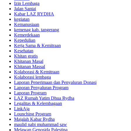
Izin Lembaga
Jalan Santai
Kabar LAZ RYDHA
kegiatan
Kemanusiaan
kemenag kab. tangerang
Kemerdekaan
Kepedulian
Kerja Sama & Kemitraan
Kesehatan
Khitan gratis
Khitanan Masal
Khitanan Massal
Kolaborasi & Kemitraan
Kolaborasi lembaga
Laporan Penerimaan dan Penyaluran Donasi
Laporan Penyaluran Program
Laporan Program
LAZ Rumah Yatim Dhua Rydha
Legalitas & Kelembagaan
LinkAja
Lounching Program
Majalah Kabar Rydha
maulid nabi muhammad saw
Melawan Genosida Palestina