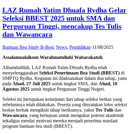
LAZ Rumah Yatim Dhuafa Rydha Gelar
Seleksi BBEST 2025 untuk SMA dan
Perguruan Tinggi, mencakup Tes Tulis
dan Wawancara
Bantuan Bea Study B-Best
,
News
,
Pendidikan
·
11/08/2025
Assalamualaikum Warahmatullahi Wabarakatuh
Alhamdulillah, LAZ Rumah Yatim Dhuafa Rydha telah
menyelenggarakan
Seleksi Penerimaan Bea Studi (BBEST)
di
SMPTQ Rydha. Kegiatan ini dilaksanakan dalam dua tahap, yaitu
pada
Ahad, 27 Juli 2025
untuk tingkat SMA, dan
Ahad, 10
Agustus 2025
untuk tingkat Perguruan Tinggi Negeri.
Seleksi ini merupakan kelanjutan dari tahap seleksi berkas yang
sebelumnya telah dilakukan. Peserta yang dinyatakan lolos seleksi
berkas berhak mengikuti tahap berikutnya, yakni
Tes Tulis
dan
Wawancara
, yang bertujuan untuk mengukur potensi akademik
sekaligus menilai motivasi mereka menjadi penerima manfaat
program bantuan bea studi (BBEST).