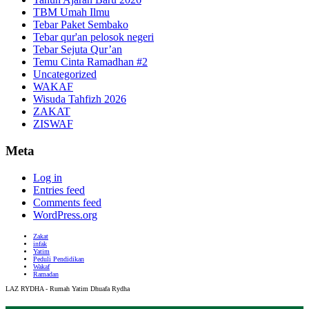
TBM Umah Ilmu
Tebar Paket Sembako
Tebar qur'an pelosok negeri
Tebar Sejuta Qur’an
Temu Cinta Ramadhan #2
Uncategorized
WAKAF
Wisuda Tahfizh 2026
ZAKAT
ZISWAF
Meta
Log in
Entries feed
Comments feed
WordPress.org
Zakat
infak
Yatim
Peduli Pendidikan
Wakaf
Ramadan
LAZ RYDHA - Rumah Yatim Dhuafa Rydha