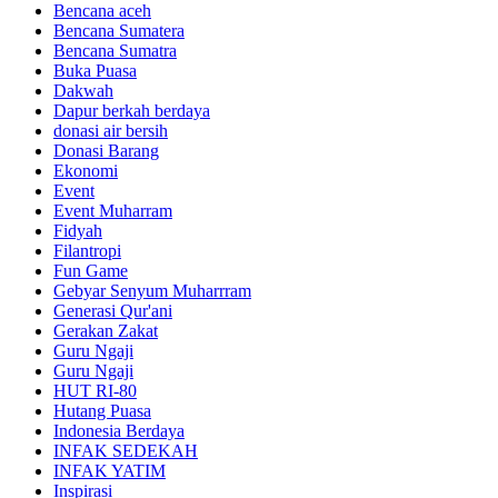
Bencana aceh
Bencana Sumatera
Bencana Sumatra
Buka Puasa
Dakwah
Dapur berkah berdaya
donasi air bersih
Donasi Barang
Ekonomi
Event
Event Muharram
Fidyah
Filantropi
Fun Game
Gebyar Senyum Muharrram
Generasi Qur'ani
Gerakan Zakat
Guru Ngaji
Guru Ngaji
HUT RI-80
Hutang Puasa
Indonesia Berdaya
INFAK SEDEKAH
INFAK YATIM
Inspirasi