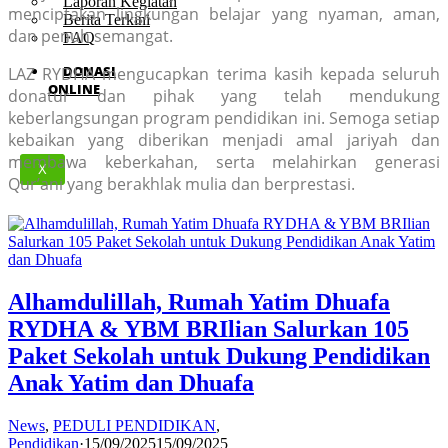
Laporan Kegiatan
menciptakan lingkungan belajar yang nyaman, aman,
Berita Terkini
dan penuh semangat.
FAQ
DONASI
LAZ RYDHA mengucapkan terima kasih kepada seluruh
ONLINE
donatur dan pihak yang telah mendukung
keberlangsungan program pendidikan ini. Semoga setiap
kebaikan yang diberikan menjadi amal jariyah dan
membawa keberkahan, serta melahirkan generasi
X
Qur’ani yang berakhlak mulia dan berprestasi.
Alhamdulillah, Rumah Yatim Dhuafa
RYDHA & YBM BRIlian Salurkan 105
Paket Sekolah untuk Dukung Pendidikan
Anak Yatim dan Dhuafa
News
,
PEDULI PENDIDIKAN
,
Pendidikan
·
15/09/2025
15/09/2025