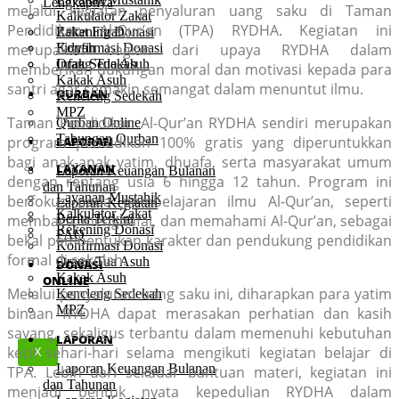
Lengkapnya
melalui kegiatan penyaluran uang saku di Taman
Kalkulator Zakat
Pendidikan Al-Qur’an (TPA) RYDHA. Kegiatan ini
Rekening Donasi
Zakat Fitrah
merupakan bagian dari upaya RYDHA dalam
Konfirmasi Donasi
Fidyah
Orang Tua Asuh
Infak Sedekah
memberikan dukungan moral dan motivasi kepada para
Kakak Asuh
santri agar semakin semangat dalam menuntut ilmu.
QURBAN
Kencleng Sedekah
MPZ
Taman Pendidikan Al-Qur’an RYDHA sendiri merupakan
Qurban Online
Tabungan Qurban
program pendidikan 100% gratis yang diperuntukkan
LAPORAN
bagi anak-anak yatim, dhuafa, serta masyarakat umum
LAYANAN
Laporan Keuangan Bulanan
dengan rentang usia 6 hingga 12 tahun. Program ini
dan Tahunan
Layanan Mustahik
berfokus pada pembelajaran ilmu Al-Qur’an, seperti
Laporan Kegiatan
Kalkulator Zakat
membaca, menghafal, dan memahami Al-Qur’an, sebagai
Berita Terkini
Rekening Donasi
FAQ
bekal pembentukan karakter dan pendukung pendidikan
Konfirmasi Donasi
formal di sekolah.
Orang Tua Asuh
DONASI
Kakak Asuh
ONLINE
Melalui penyaluran uang saku ini, diharapkan para yatim
Kencleng Sedekah
MPZ
binaan RYDHA dapat merasakan perhatian dan kasih
sayang, sekaligus terbantu dalam memenuhi kebutuhan
LAPORAN
kecil sehari-hari selama mengikuti kegiatan belajar di
X
Laporan Keuangan Bulanan
TPA. Lebih dari sekadar bantuan materi, kegiatan ini
dan Tahunan
menjadi bentuk nyata kepedulian RYDHA dalam