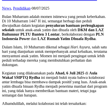
News
,
Pendidikan
·
08/07/2025
Bulan Muharram adalah momen istimewa yang penuh keberkahan.
Di 10 Muharram 1447 H ini, semangat berbagi dan peduli
diwujudkan dalam kegiatan
penyaluran bantuan perlengkapan
sekolah
untuk anak-anak yatim dan dhuafa oleh
DKM dan LAZ
Baitunnur PLTU Banten 3 Lontar
, berkolaborasi dengan
PLN
Indonesia Power
dan
LAZ Rumah Yatim Dhuafa Rydha
.
Dalam Islam, 10 Muharram dikenal sebagai
Hari Asyura
, salah satu
hari yang dianjurkan untuk memperbanyak amal kebaikan, terutama
menyantuni anak yatim. Momen ini menjadi pengingat untuk lebih
peduli terhadap mereka yang membutuhkan perhatian dan
dukungan.
Kegiatan yang dilaksanakan pada
Ahad, 6 Juli 2025
di
Aula
Wakaf SMPTQ Rydha
ini menjadi bukti nyata bahwa kolaborasi
antar lembaga bisa membawa dampak positif yang luas. Anak-anak
yatim dhuafa binaan Rydha menjadi penerima manfaat dari program
ini, yang tidak hanya memberikan bantuan materi, tetapi juga
semangat dan harapan.
Alhamdulillah, melalui kolaborasi ini telah tersalurkan: