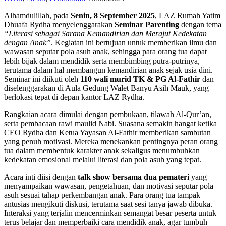
Alhamdulillah, pada
Senin, 8 September 2025
, LAZ Rumah Yatim
Dhuafa Rydha menyelenggarakan
Seminar Parenting
dengan tema
“Literasi sebagai Sarana Kemandirian dan Merajut Kedekatan
dengan Anak”
. Kegiatan ini bertujuan untuk memberikan ilmu dan
wawasan seputar pola asuh anak, sehingga para orang tua dapat
lebih bijak dalam mendidik serta membimbing putra-putrinya,
terutama dalam hal membangun kemandirian anak sejak usia dini.
Seminar ini diikuti oleh
110 wali murid TK & PG Al-Fathir
dan
diselenggarakan di Aula Gedung Walet Banyu Asih Mauk, yang
berlokasi tepat di depan kantor LAZ Rydha.
Rangkaian acara dimulai dengan pembukaan, tilawah Al-Qur’an,
serta pembacaan rawi maulid Nabi. Suasana semakin hangat ketika
CEO Rydha dan Ketua Yayasan Al-Fathir memberikan sambutan
yang penuh motivasi. Mereka menekankan pentingnya peran orang
tua dalam membentuk karakter anak sekaligus menumbuhkan
kedekatan emosional melalui literasi dan pola asuh yang tepat.
Acara inti diisi dengan
talk show bersama dua pemateri
yang
menyampaikan wawasan, pengetahuan, dan motivasi seputar pola
asuh sesuai tahap perkembangan anak. Para orang tua tampak
antusias mengikuti diskusi, terutama saat sesi tanya jawab dibuka.
Interaksi yang terjalin mencerminkan semangat besar peserta untuk
terus belajar dan memperbaiki cara mendidik anak, agar tumbuh