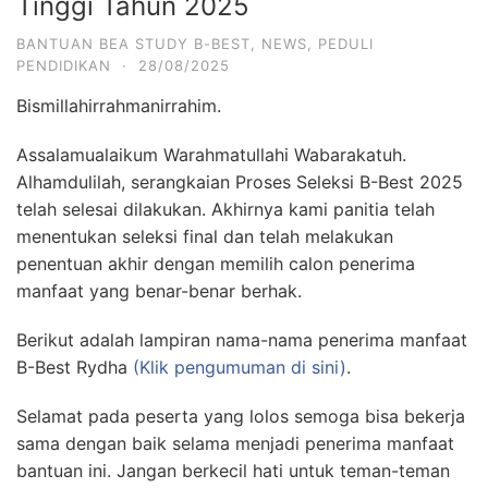
Tinggi Tahun 2025
BANTUAN BEA STUDY B-BEST
,
NEWS
,
PEDULI
PENDIDIKAN
·
28/08/2025
Bismillahirrahmanirrahim.
Assalamualaikum Warahmatullahi Wabarakatuh.
Alhamdulilah, serangkaian Proses Seleksi B-Best 2025
telah selesai dilakukan. Akhirnya kami panitia telah
menentukan seleksi final dan telah melakukan
penentuan akhir dengan memilih calon penerima
manfaat yang benar-benar berhak.
Berikut adalah lampiran nama-nama penerima manfaat
B-Best Rydha
(Klik pengumuman di sini)
.
Selamat pada peserta yang lolos semoga bisa bekerja
sama dengan baik selama menjadi penerima manfaat
bantuan ini. Jangan berkecil hati untuk teman-teman