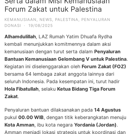
Serta dalam Misi Kemanusiaan
Forum Zakat untuk Palestina
KEMANUSIAAN
,
NEWS
,
PALESTINA
,
PENYALURAN
DONASI
·
19/08/2025
Alhamdulillah
, LAZ Rumah Yatim Dhuafa Rydha
kembali menunjukkan komitmennya dalam aksi
kemanusiaan dengan turut serta dalam
Penyaluran
Bantuan Kemanusiaan Gelombang V untuk Palestina
.
Kegiatan ini diselenggarakan oleh
Forum Zakat (FOZ)
bersama 64 lembaga zakat anggota lainnya dari
seluruh Indonesia. Pada kesempatan ini, turut hadir
Hola Fibatullah
, selaku
Ketua Bidang Tiga Forum
Zakat
.
Penyaluran bantuan dilaksanakan pada
14 Agustus
pukul
00.00 WIB
, dengan titik keberangkatan menuju
Kota Amman
, ibu kota negara
Yordania (Jordan)
.
Amman menjadi lokasi strategis untuk koordinasi dan