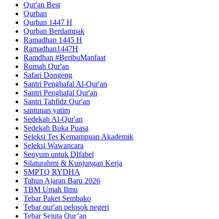
Qur'an Best
Qurban
Qurban 1447 H
Qurban Berdampak
Ramadhan 1445 H
Ramadhan1447H
Ramdhan #BeribuManfaat
Rumah Qur'an
Safari Dongeng
Santri Penghafal Al-Qur'an
Santri Penghafal Qur'an
Santri Tahfidz Qur'an
santunan yatim
Sedekah Al-Qur'an
Sedekah Buka Puasa
Seleksi Tes Kemampuan Akademik
Seleksi Wawancara
Senyum untuk DIfabel
Silaturahmi & Kunjungan Kerja
SMPTQ RYDHA
Tahun Ajaran Baru 2026
TBM Umah Ilmu
Tebar Paket Sembako
Tebar qur'an pelosok negeri
Tebar Sejuta Qur’an