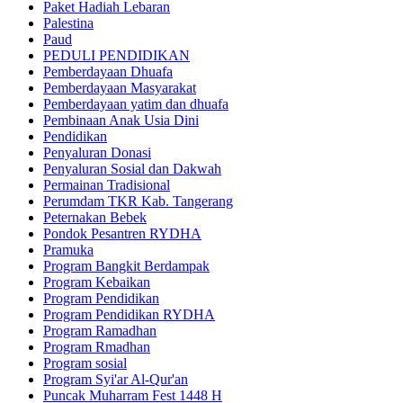
Paket Hadiah Lebaran
Palestina
Paud
PEDULI PENDIDIKAN
Pemberdayaan Dhuafa
Pemberdayaan Masyarakat
Pemberdayaan yatim dan dhuafa
Pembinaan Anak Usia Dini
Pendidikan
Penyaluran Donasi
Penyaluran Sosial dan Dakwah
Permainan Tradisional
Perumdam TKR Kab. Tangerang
Peternakan Bebek
Pondok Pesantren RYDHA
Pramuka
Program Bangkit Berdampak
Program Kebaikan
Program Pendidikan
Program Pendidikan RYDHA
Program Ramadhan
Program Rmadhan
Program sosial
Program Syi'ar Al-Qur'an
Puncak Muharram Fest 1448 H