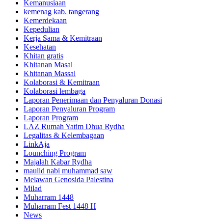
Kemanusiaan
kemenag kab. tangerang
Kemerdekaan
Kepedulian
Kerja Sama & Kemitraan
Kesehatan
Khitan gratis
Khitanan Masal
Khitanan Massal
Kolaborasi & Kemitraan
Kolaborasi lembaga
Laporan Penerimaan dan Penyaluran Donasi
Laporan Penyaluran Program
Laporan Program
LAZ Rumah Yatim Dhua Rydha
Legalitas & Kelembagaan
LinkAja
Lounching Program
Majalah Kabar Rydha
maulid nabi muhammad saw
Melawan Genosida Palestina
Milad
Muharram 1448
Muharram Fest 1448 H
News