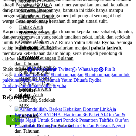
Lengkapnya
kita di Palestina, RYDHA hadir menyampaikan amanah kebaikan
Kalkulator Zakat
dari para donatur. Harapannya, bantuan ini tidak hanya mampu
Rekening Donasi
Zakat Fitrah
mengurangi beban, tetapi juga menjadi penguat semangat bagi
Konfirmasi Donasi
Fidyah
warga Gaza untuk tetap bertahan di tengah situasi sulit.
Orang Tua Asuh
Infak Sedekah
Kakak Asuh
Kami ucapakan Jazakumullah khairan kepada para sahabat, donatur,
QURBAN
Kencleng Sedekah
dan para dermawan yang sudah tunaikan zakat, infak, dan sedekah
MPZ
Qurban Online
untuk Palestina melalui LAZ Rumah Yatim Dhuafa Rydha. Semoga
Tabungan Qurban
setiap butir kebaikan yang disalurkan menjadi
pahala jariyah
,
LAPORAN
membawa keberkahan dalam hidup, serta menjadi penolong di
LAYANAN
Laporan Keuangan Bulanan
akhirat kelak.
dan Tahunan
Layanan Mustahik
Share this
Laporan Kegiatan
Facebook
Twitter
WhatsApp
Pin It
Kalkulator Zakat
Tags:
#bantuan palestina
Berita Terkini
#bantuan pangan
#bantuan pangan untuk
Rekening Donasi
palestina
FAQ
#gaza
#LAZ Rumah Yatim Dhuafa Rydha
Konfirmasi Donasi
#rumahyatimdhuafarydha
#rydha
Orang Tua Asuh
DONASI
Kakak Asuh
ONLINE
Related Posts
Kencleng Sedekah
MPZ
LAPORAN
X
Laporan Keuangan Bulanan
dan Tahunan