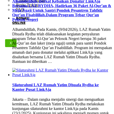
Laporan Kegiatan
Alhamdulillah, Berkat Kebaikan Donatur LinkAja
Berita Terkini
Bersama LAZ RYDHA, Hadirkan 36 Paket Al-Qur’an &
FAQ
Meja Ngaji Untuk Santri Pondok Pesantren Tahfidz
Qur’an Fisabilillah.Dalam Program Tebar Qur’an
DONASI
Pelosok Negeri
ONLINE
Alhamdulillah, Pada Kamis, (9/04/2026), LAZ Rumah Yatim
Dhuafa Rydha telah dilaksanakan kegiatan penyaluran
program Tebar Al-Qur’an Pelosok Negeri berupa 36 paket
Al-Qur’an dan laker (meja ngaji) untuk para santri Pondok
X
Pesantren Tahfidz Qur’an Fisabilillah. Program ini merupakan
amanah dari para donatur melalui aplikasi LinkAja yang
disalurkan bersama LAZ Rumah Yatim Dhuafa Rydha.
Bantuan ini diberikan …
Silaturahmi LAZ Rumah Yatim Dhuafa Rydha ke
Kantor Pusat LinkAja
Jakarta – Dalam rangka menjalin sinergi dan menguatkan
kemitraan, LAZ Rumah Yatim Dhuafa Rydha melakukan
kunjungan silaturahmi ke kantor LinkAja pada Kamis
(23/1/2025). Kunjungan ini sekaligus menjadi momen untuk