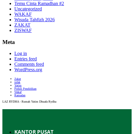
Temu Cinta Ramadhan #2
Uncategorized
WAKAF
Wisuda Tahfizh 2026
ZAKAT
ZISWAF
Meta
Log in
Entries feed
Comments feed
WordPress.org
Zakat
infak
Yatim
Peduli Pendidikan
Wakaf
Ramadan
LAZ RYDHA - Rumah Yatim Dhuafa Rydha
KANTOR PUSAT