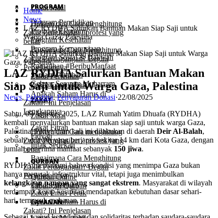
PROGRAM
Zakat Maal
Home
News
Program Pendidikan
Hukum dan Cara menghitung
LAZ RYDHA Salurkan Bantuan Makan Siap Saji untuk
Program Ekonomi
Zakat Penghasilan / profesi yang
Warga Gaza, Palestina
Program Kesehatan
benar
Program Kemanusiaan
Bagaimana Cara Menghitung
Program Sosial & Dakwah
Zakat Perdagangan? Begini
Ramadhan #BeribuManfaat
Penjelasannya
LAZ RYDHA Salurkan Bantuan Makan
Semarak Qurban
Zakat Pertanian
Gebyar Senyum Muharram
Siap Saji untuk Warga Gaza, Palestina
Zakat Emas Perak
Apakah Saham Harus di
News
,
Palestina
,
Penyaluran Donasi
·
22/08/2025
ZAKAT
Zakati? Ini Penjelasan
Lengkapnya
Sabtu, 09 Agustus 2025, LAZ Rumah Yatim Dhuafa (RYDHA)
Zakat Maal
kembali menyalurkan bantuan makan siap saji untuk warga Gaza,
Zakat Fitrah
Palestina. Penyaluran kali ini dilakukan di daerah
Deir Al-Balah
,
Hukum dan Cara menghitung
Fidyah
sebuah wilayah yang berjarak sekitar 14 km dari Kota Gaza, dengan
Zakat Penghasilan / profesi yang
Infak Sedekah
jumlah penerima manfaat sebanyak
150 jiwa
.
benar
Bagaimana Cara Menghitung
QURBAN
RYDHA memahami bahwa kondisi yang menimpa Gaza bukan
Zakat Perdagangan? Begini
hanya merusak infrastruktur vital, tetapi juga menimbulkan
Penjelasannya
Qurban Online
kelangkaan pangan yang sangat ekstrem
. Masyarakat di wilayah
Zakat Pertanian
Tabungan Qurban
terdampak kerap kesulitan mendapatkan kebutuhan dasar sehari-
Zakat Emas Perak
hari, termasuk makanan.
LAYANAN
Apakah Saham Harus di
Zakati? Ini Penjelasan
Sebagai wujud kepedulian dan solidaritas terhadap saudara-saudara
Layanan Mustahik