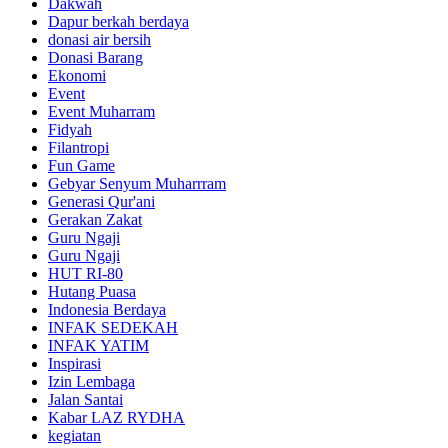
Dakwah
Dapur berkah berdaya
donasi air bersih
Donasi Barang
Ekonomi
Event
Event Muharram
Fidyah
Filantropi
Fun Game
Gebyar Senyum Muharrram
Generasi Qur'ani
Gerakan Zakat
Guru Ngaji
Guru Ngaji
HUT RI-80
Hutang Puasa
Indonesia Berdaya
INFAK SEDEKAH
INFAK YATIM
Inspirasi
Izin Lembaga
Jalan Santai
Kabar LAZ RYDHA
kegiatan