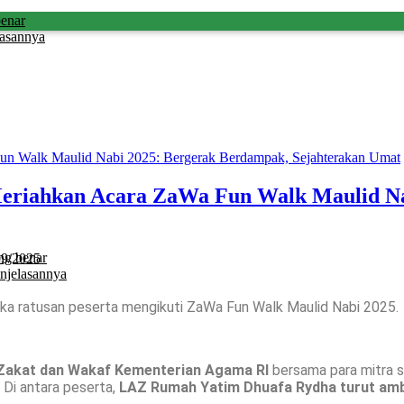
benar
lasannya
eriahkan Acara ZaWa Fun Walk Maulid Na
ng benar
09/2025
njelasannya
ka ratusan peserta mengikuti ZaWa Fun Walk Maulid Nabi 2025.
Zakat dan Wakaf Kementerian Agama RI
bersama para mitra st
 Di antara peserta,
LAZ Rumah Yatim Dhuafa Rydha turut amb