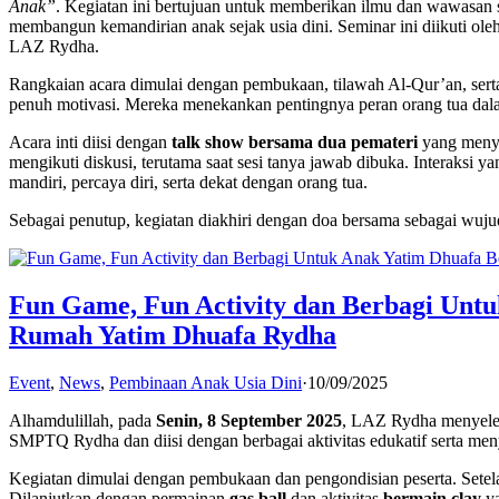
Anak”
. Kegiatan ini bertujuan untuk memberikan ilmu dan wawasan s
membangun kemandirian anak sejak usia dini. Seminar ini diikuti ole
LAZ Rydha.
Rangkaian acara dimulai dengan pembukaan, tilawah Al-Qur’an, se
penuh motivasi. Mereka menekankan pentingnya peran orang tua dala
Acara inti diisi dengan
talk show bersama dua pemateri
yang menya
mengikuti diskusi, terutama saat sesi tanya jawab dibuka. Interaksi 
mandiri, percaya diri, serta dekat dengan orang tua.
Sebagai penutup, kegiatan diakhiri dengan doa bersama sebagai wujud 
Fun Game, Fun Activity dan Berbagi Unt
Rumah Yatim Dhuafa Rydha
Event
,
News
,
Pembinaan Anak Usia Dini
·
10/09/2025
Alhamdulillah, pada
Senin, 8 September 2025
, LAZ Rydha menyele
SMPTQ Rydha dan diisi dengan berbagai aktivitas edukatif serta me
Kegiatan dimulai dengan pembukaan dan pengondisian peserta. Setel
Dilanjutkan dengan permainan
gas ball
dan aktivitas
bermain clay
ya