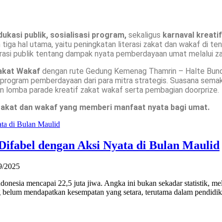
ukasi publik, sosialisasi program,
sekaligus
karnaval kreatif
tiga hal utama, yaitu peningkatan literasi zakat dan wakaf di te
irasi publik tentang dampak nyata pemberdayaan umat melalui z
Zakat Wakaf
dengan rute Gedung Kemenag Thamrin – Halte Bund
 program pemberdayaan dari para mitra strategis. Suasana sem
 lomba parade kreatif zakat wakaf serta pembagian doorprize.
akat dan wakaf yang memberi manfaat nyata bagi umat.
ifabel dengan Aksi Nyata di Bulan Maulid
9/2025
onesia mencapai 22,5 juta jiwa. Angka ini bukan sekadar statistik, me
 belum mendapatkan kesempatan yang setara, terutama dalam pendidik