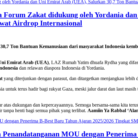
orum Zakat didukung oleh Yordania dan 
at Airdrop Internasional
k
30,7 Ton Bantuan Kemanusiaan dari masyarakat Indonesia kemba
 Uni Emirat Arab (UEA)
, LAZ Rumah Yatim dhuafa Rydha yang difasi
ndonesia
dan relawan diaspora Indonesia di Yordania.
at
yang diterjunkan dengan parasut, dan ditargetkan menjangkau lebih 
ia untuk terus hadir bagi rakyat Gaza, meski jalur darat dan laut masi
r atas dukungan dan kepercayaannya. Semoga bersama-sama kita terus 
 tanpa henti bagi semua pihak yang terlibat.
Aamiin Ya Rabbal ‘Ala
enandatanganan MOU dengan Penerima B-