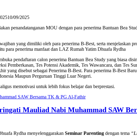
2025
10/09/2025
akan penandatanganan MOU dengan para penerima Bantuan Bea Stud
wajiban yang dimiliki oleh para penerima B-Best, serta menjelaskan 
yaitu para penerima manfaat dan LAZ Rumah Yatim Dhuafa Rydha
uka pendaftaran calon penerima Bantuan Bea Study yang biasa dising
eleksi Pemberkasan, Tes Potensi Akademik, Tes Wawancara, dan Tes Sur
Akhir yang disebut sebagai Penerima B-Best. Para penerima B-Best B
ndonesia Maupun Perguruan Tinggi Luar Negeri.
ligus memotivasi untuk lebih fokus belajar dan berprestasi.
ringati Mauliad Nabi Muhammad SAW Ber
Dhuafa Rydha menyelenggarakan
Seminar Parenting
dengan tema
“L