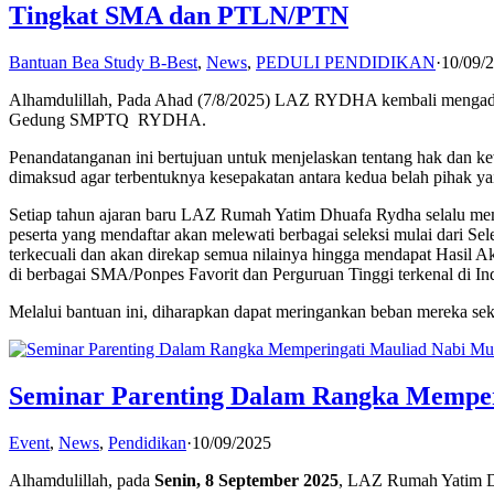
Tingkat SMA dan PTLN/PTN
Bantuan Bea Study B-Best
,
News
,
PEDULI PENDIDIKAN
·
10/09/
Alhamdulillah, Pada Ahad (7/8/2025) LAZ RYDHA kembali mengad
Gedung SMPTQ RYDHA.
Penandatanganan ini bertujuan untuk menjelaskan tentang hak dan ke
dimaksud agar terbentuknya kesepakatan antara kedua belah pihak 
Setiap tahun ajaran baru LAZ Rumah Yatim Dhuafa Rydha selalu memb
peserta yang mendaftar akan melewati berbagai seleksi mulai dari S
terkecuali dan akan direkap semua nilainya hingga mendapat Hasil 
di berbagai SMA/Ponpes Favorit dan Perguruan Tinggi terkenal di I
Melalui bantuan ini, diharapkan dapat meringankan beban mereka seka
Seminar Parenting Dalam Rangka Mempe
Event
,
News
,
Pendidikan
·
10/09/2025
Alhamdulillah, pada
Senin, 8 September 2025
, LAZ Rumah Yatim 