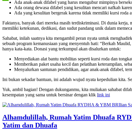
Ada anak-anak difabel yang harus mengubur mimpinya bersekol
Ada orang dewasa difabel yang kesulitan mencari nafkah karena 
Ada yang kesulitan bergerak karena tidak memiliki kursi roda a
Faktanya, banyak dari mereka masih terdiskriminasi. Di dunia kerja
memiliki ketekunan, dedikasi, dan sudut pandang unik dalam memec
Sahabat, inilah saatnya kita mengambil peran nyata untuk mengha
sebuah program kemanusiaan yang menyentuh hati: “Berkah Maulid, S
hanya kata-kata. Donasi yang terkumpul akan disalurkan untuk:
Menyediakan alat bantu mobilitas seperti kursi roda dan tongkat
Memberikan paket usaha kecil dan pelatihan keterampilan, seb
Menyalurkan santunan pendidikan, agar anak-anak difabel, term
Ini bukan sekadar bantuan, ini adalah wujud nyata kepedulian kita
Yuk, ambil bagian! Dengan dukunganmu, kita muliakan sahabat difab
kesempatan yang sama untuk bersinar dengan klik
link ini
Alhamdulillah, Rumah Yatim Dhuafa RYD
Yatim dan Dhuafa