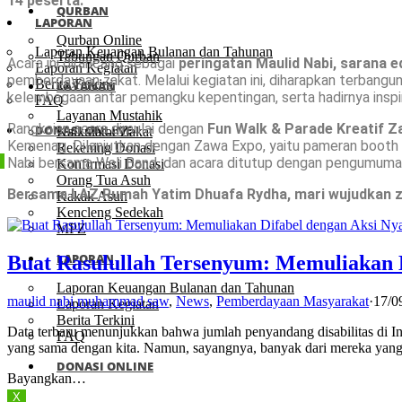
14 peserta.
QURBAN
LAPORAN
Qurban Online
Laporan Keuangan Bulanan dan Tahunan
Tabungan Qurban
Acara ini dirancang sebagai
peringatan Maulid Nabi, sarana ed
Laporan Kegiatan
pemberdayaan zakat. Melalui kegiatan ini, diharapkan terbangun 
Berita Terkini
LAYANAN
kelembagaan antar pemangku kepentingan, serta hadirnya insp
FAQ
Layanan Mustahik
Rangkaian acara dimulai dengan
Fun Walk & Parade Kreatif 
DONASI ONLINE
Kalkulator Zakat
Kemenag. Dilanjutkan dengan Zawa Expo, yaitu pameran booth
Rekening Donasi
Nabi bersama Wali Band, dan acara ditutup dengan pengumuman
Konfirmasi Donasi
Orang Tua Asuh
Bersama LAZ Rumah Yatim Dhuafa Rydha, mari wujudkan z
Kakak Asuh
Kencleng Sedekah
MPZ
LAPORAN
Buat Rasulullah Tersenyum: Memuliakan D
Laporan Keuangan Bulanan dan Tahunan
maulid nabi muhammad saw
,
News
,
Pemberdayaan Masyarakat
·
17/0
Laporan Kegiatan
Berita Terkini
Data terbaru menunjukkan bahwa jumlah penyandang disabilitas di Ind
FAQ
yang sama dengan kita. Namun, sayangnya, banyak dari mereka yang
DONASI ONLINE
Bayangkan…
X