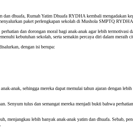
atim dan dhuafa, Rumah Yatim Dhuafa RYDHA kembali mengadakan kegi
enyalurkan paket perlengkapan sekolah di Mushola SMPTQ RYDHA
erhatian dan dorongan moral bagi anak-anak agar lebih termotivasi dal
enuhi kebutuhan sekolah, serta semakin percaya diri dalam meraih cit
disalurkan, dengan isi berupa:
 anak-anak, sehingga mereka dapat memulai tahun ajaran dengan lebih s
uan. Senyum tulus dan semangat mereka menjadi bukti bahwa perhatia
buh, menjangkau lebih banyak anak-anak yatim dan dhuafa. Sebab, pen
.