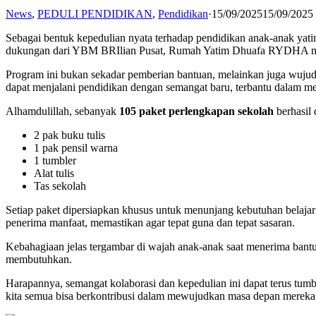
News
,
PEDULI PENDIDIKAN
,
Pendidikan
·
15/09/2025
15/09/2025
Sebagai bentuk kepedulian nyata terhadap pendidikan anak-anak y
dukungan dari YBM BRIlian Pusat, Rumah Yatim Dhuafa RYDHA m
Program ini bukan sekadar pemberian bantuan, melainkan juga wujud p
dapat menjalani pendidikan dengan semangat baru, terbantu dalam mem
Alhamdulillah, sebanyak
105 paket perlengkapan sekolah
berhasil 
2 pak buku tulis
1 pak pensil warna
1 tumbler
Alat tulis
Tas sekolah
Setiap paket dipersiapkan khusus untuk menunjang kebutuhan belajar
penerima manfaat, memastikan agar tepat guna dan tepat sasaran.
Kebahagiaan jelas tergambar di wajah anak-anak saat menerima bant
membutuhkan.
Harapannya, semangat kolaborasi dan kepedulian ini dapat terus tum
kita semua bisa berkontribusi dalam mewujudkan masa depan mereka