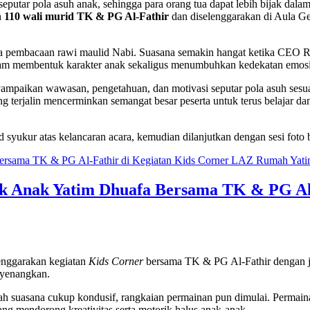
eputar pola asuh anak, sehingga para orang tua dapat lebih bijak dala
h
110 wali murid TK & PG Al-Fathir
dan diselenggarakan di Aula Ge
rta pembacaan rawi maulid Nabi. Suasana semakin hangat ketika CEO 
m membentuk karakter anak sekaligus menumbuhkan kedekatan emosional
mpaikan wawasan, pengetahuan, dan motivasi seputar pola asuh sesua
yang terjalin mencerminkan semangat besar peserta untuk terus belajar
syukur atas kelancaran acara, kemudian dilanjutkan dengan sesi foto be
uk Anak Yatim Dhuafa Bersama TK & PG Al
nggarakan kegiatan
Kids Corner
bersama TK & PG Al-Fathir dengan ju
nyenangkan.
ah suasana cukup kondusif, rangkaian permainan pun dimulai. Permai
ng mendorong kreativitas serta motorik halus anak-anak.