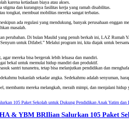
ah karena ketiadaan biaya atau akses.
stigma dan kurangnya fasilitas kerja yang ramah disabilitas.
tau tongkat, membuat mobilitas mereka sangat terbatas.
, meskipun ada regulasi yang mendukung, banyak perusahaan enggan me
ahkan masalah.
dirkan perubahan. Di bulan Maulid yang penuh berkah ini, LAZ Ruma
enyum untuk Difabel.” Melalui program ini, kita diajak untuk bersa
, agar mereka bisa bergerak lebih leluasa dan mandiri.
agai bekal untuk memulai hidup mandiri dan produktif.
asuk santri tunanetra, tetap bisa melanjutkan pendidikan dan menghaf
. Sedekahmu bukanlah sekadar angka. Sedekahmu adalah senyuman, hara
el, membantu mereka melangkah, meraih mimpi, dan menjalani hidup y
HA & YBM BRIlian Salurkan 105 Paket Se