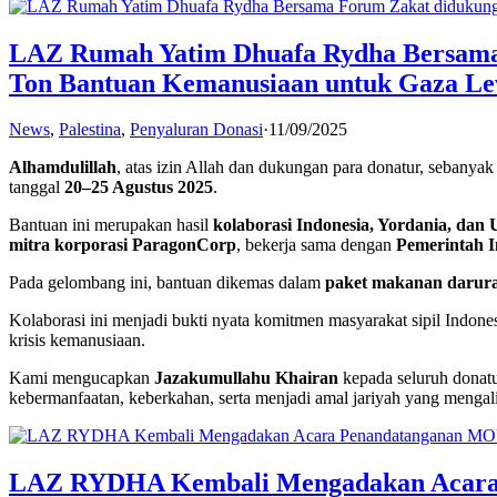
LAZ Rumah Yatim Dhuafa Rydha Bersama F
Ton Bantuan Kemanusiaan untuk Gaza Lew
News
,
Palestina
,
Penyaluran Donasi
·
11/09/2025
Alhamdulillah
, atas izin Allah dan dukungan para donatur, sebanya
tanggal
20–25 Agustus 2025
.
Bantuan ini merupakan hasil
kolaborasi Indonesia, Yordania, dan
mitra korporasi ParagonCorp
, bekerja sama dengan
Pemerintah I
Pada gelombang ini, bantuan dikemas dalam
paket makanan darur
Kolaborasi ini menjadi bukti nyata komitmen masyarakat sipil Indones
krisis kemanusiaan.
Kami mengucapkan
Jazakumullahu Khairan
kepada seluruh donatu
kebermanfaatan, keberkahan, serta menjadi amal jariyah yang mengalir
LAZ RYDHA Kembali Mengadakan Acara P