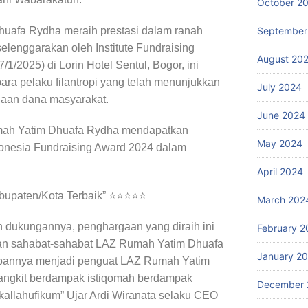
October 2
afa Rydha meraih prestasi dalam ranah
September
iselenggarakan oleh Institute Fundraising
August 20
/1/2025) di Lorin Hotel Sentul, Bogor, ini
para pelaku filantropi yang telah menunjukkan
July 2024
olaan dana masyarakat.
June 2024
Rumah Yatim Dhuafa Rydha mendapatkan
May 2024
onesia Fundraising Award 2024 dalam
April 2024
abupaten/Kota Terbaik” ⭐⭐⭐⭐⭐
March 202
n dukungannya, penghargaan yang diraih ini
February 2
an sahabat-sahabat LAZ Rumah Yatim Dhuafa
January 2
rapannya menjadi penguat LAZ Rumah Yatim
angkit berdampak istiqomah berdampak
December 
kallahufikum” Ujar Ardi Wiranata selaku CEO