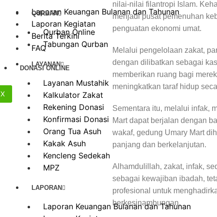
nilai-nilai filantropi Islam. 
Laporan Keuangan Bulanan dan Tahunan
QURBAN
menjadi pusat pemenuhan keb
Laporan Kegiatan
penguatan ekonomi umat.
Qurban Online
Berita Terkini
Tabungan Qurban
FAQ
Melalui pengelolaan zakat, p
dengan dilibatkan sebagai kas
LAYANAN
DONASI ONLINE
memberikan ruang bagi mereka
Layanan Mustahik
meningkatkan taraf hidup seca
X
Kalkulator Zakat
Rekening Donasi
Sementara itu, melalui infak,
Konfirmasi Donasi
Mart dapat berjalan dengan ba
Orang Tua Asuh
wakaf, gedung Umary Mart diha
Kakak Asuh
panjang dan berkelanjutan.
Kencleng Sedekah
Alhamdulillah, zakat, infak, s
MPZ
sebagai kewajiban ibadah, tet
LAPORAN
profesional untuk menghadirka
berkesinambungan.
Laporan Keuangan Bulanan dan Tahunan