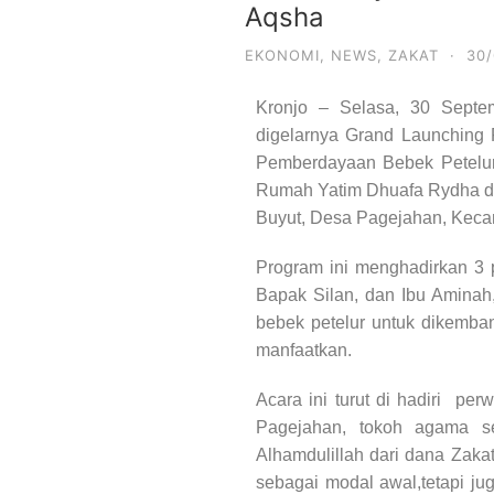
Aqsha
EKONOMI
,
NEWS
,
ZAKAT
·
30
Kronjo – Selasa, 30 Sept
digelarnya Grand Launching
Pemberdayaan Bebek Petelur.
Rumah Yatim Dhuafa Rydha d
Buyut, Desa Pagejahan, Keca
Program ini menghadirkan 3 
Bapak Silan, dan Ibu Amina
bebek petelur untuk dikemba
manfaatkan.
Acara ini turut di hadiri per
Pagejahan, tokoh agama s
Alhamdulillah dari dana Zakat
sebagai modal awal,tetapi j