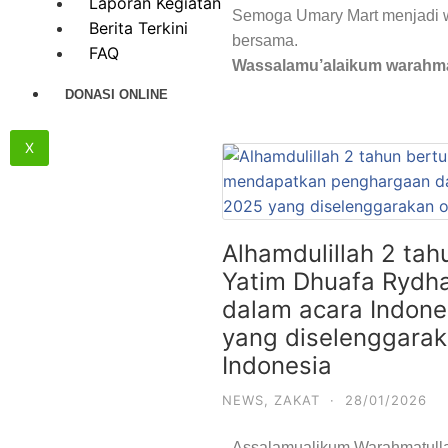
Laporan Kegiatan
Semoga Umary Mart menjadi w
Berita Terkini
bersama.
FAQ
Wassalamu’alaikum warahma
DONASI ONLINE
X
Alhamdulillah 2 ta
Yatim Dhuafa Rydh
dalam acara Indone
yang diselenggaraka
Indonesia
NEWS
,
ZAKAT
·
28/01/2026
Assalamualikum Warahmatulla