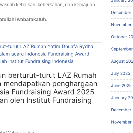
January 2
asilah kebaikan, keberkahan, dan kemajuan
December 
tullahi wabarakatuh.
November
October 2
September
August 20
July 2025
hun berturut-turut LAZ Rumah
a mendapatkan penghargaan
June 2025
sia Fundraising Award 2025
January 2
n oleh Institut Fundraising
December 
November
hi Wabarakatuh.