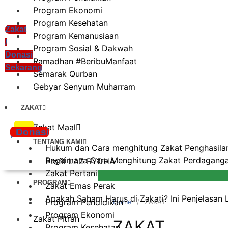
Program Ekonomi
Program Kesehatan
Zakat
Program Kemanusiaan
/
Program Sosial & Dakwah
Donasi
Ramadhan #BeribuManfaat
Sekarang
Semarak Qurban
Gebyar Senyum Muharram
ZAKAT
xzczc
Zakat Maal
Donasi
TENTANG KAMI
Hukum dan Cara menghitung Zakat Penghasilan
Bagaimana Cara Menghitung Zakat Perdagangan
Profil LAZ RYDHA
Zakat Pertanian
PROGRAM
Zakat Emas Perak
Apakah Saham Harus di Zakati? Ini Penjelasan
Program Pendidikan
Home
ZAKAT
Program Ekonomi
Zakat Fitrah
ZAKAT
Program Kesehatan