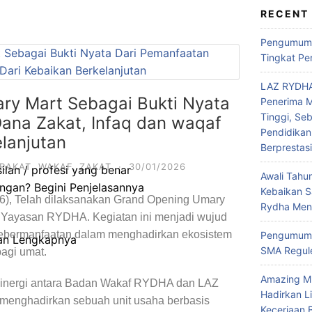
r
RECENT
c
Pengumuma
h
Tingkat Pe
f
o
LAZ RYDHA
r
ry Mart Sebagai Bukti Nyata
Penerima M
:
Tinggi, Se
ana Zakat, Infaq dan waqaf
Pendidikan
lanjutan
Berprestas
RAKAT
,
WAKAF
,
ZAKAT
·
30/01/2026
lan / profesi yang benar
Awali Tahu
gan? Begini Penjelasannya
Kebaikan 
26), Telah dilaksanakan Grand Opening Umary
Rydha Mene
r Yayasan RYDHA. Kegiatan ini menjadi wujud
 kebermanfaatan dalam menghadirkan ekosistem
Pengumuma
san Lengkapnya
SMA Regule
agi umat.
Amazing M
sinergi antara Badan Wakaf RYDHA dan LAZ
Hadirkan L
enghadirkan sebuah unit usaha berbasis
Keceriaan 