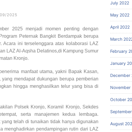
July 2022
/09/2025
May 2022
April 2022
ember 2025 menjadi momen penting dengan
 Program Peternak Bangkit Berdampak berupa
March 202
 Acara ini terselenggara atas kolaborasi LAZ
an LAZ Al-Aqsha Delatinos,di Kampung Sumur
February 2
matan Kronjo.
January 2
penerima manfaat utama, yakni Bapak Kasan,
December 
h, yang mendapat dukungan berupa pemberian
ngkan hingga menghasilkan telur yang bisa di
November 
October 2
wakilan Polsek Kronjo, Koramil Kronjo, Sekdes
September
etempat, serta manajemen kedua lembaga.
 yang telah di tunaikan tidak hanya digunakan
August 20
uga menghadirkan pendampingan rutin dari LAZ