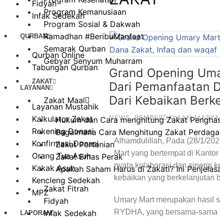
Fidyah
Program Kemanusiaan
Infak Sedekah
Program Sosial & Dakwah
Ramadhan #BeribuManfaat
QURBAN
Semarak Qurban
Qurban Online
Gebyar Senyum Muharram
Tabungan Qurban
Grand Opening Uma
ZAKAT
Dari Pemanfaatan D
LAYANAN
Dari Kebaikan Berke
Zakat Maal
Layanan Mustahik
NEWS
,
PEMBERDAYAAN MASYA
Kalkulator Zakat
Hukum dan Cara menghitung Zakat Penghasi
Rekening Donasi
Bagaimana Cara Menghitung Zakat Perdagan
Alhamdulillah, Pada (28/1/20
Konfirmasi Donasi
Zakat Pertanian
Mart yang bertempat di Kanto
Orang Tua Asuh
Zakat Emas Perak
nyata kolaborasi dan sinergi
Kakak Asuh
Apakah Saham Harus di Zakati? Ini Penjela
kebaikan yang berkelanjutan b
Kencleng Sedekah
Zakat Fitrah
MPZ
Umary Mart merupakan hasil 
Fidyah
RYDHA, yang bersama-sama m
Infak Sedekah
LAPORAN