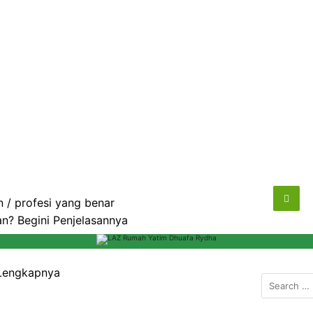
 / profesi yang benar
? Begini Penjelasannya
 Lengkapnya
S
e
a