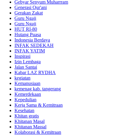
Gebyar Senyum Muharrram
Generasi Qur'ani
Gerakan Zakat
Guru Ngaji
Guru Ngaji
HUT RI-80
Hutang Puasa
Indonesia Berdaya
INFAK SEDEKAH
INFAK YATIM
Inspirasi
Izin Lembaga
Jalan Santai
Kabar LAZ RYDHA
kegiatan
Kemanusiaan
kemenag kab. tangerang
Kemerdekaan
Kepedulian
Kerja Sama & Kemitraan
Kesehatan
Khitan gratis
Khitanan Masal
Khitanan Massal
Kolaborasi & Kemitraan