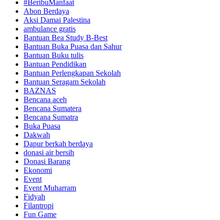
#BeribuManfaat
Abon Berdaya
Aksi Damai Palestina
ambulance gratis
Bantuan Bea Study B-Best
Bantuan Buka Puasa dan Sahur
Bantuan Buku tulis
Bantuan Pendidikan
Bantuan Perlengkapan Sekolah
Bantuan Seragam Sekolah
BAZNAS
Bencana aceh
Bencana Sumatera
Bencana Sumatra
Buka Puasa
Dakwah
Dapur berkah berdaya
donasi air bersih
Donasi Barang
Ekonomi
Event
Event Muharram
Fidyah
Filantropi
Fun Game