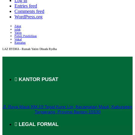
Log in
Entries feed
Comments feed
WordPress.org
Zakat
infak
Yatim
Peduli Pendidikan
Wakaf
Ramadan
LAZ RYDHA - Rumah Yatim Dhuafa Rydha
KANTOR PUSAT
Jl. Raya Mauk KM.19 Tegal Kunir Lor, Kecamatan Mauk, Kabupaten
Tangerang, Provinsi Banten 15530
LEGAL FORMAL