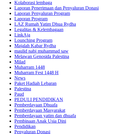
Kolaborasi lembaga
Laporan Penerimaan dan Penyaluran Donasi
Laporan Penyaluran Program
Laporan Program
LAZ Rumah Yatim Dhua Rydha
Legalitas & Kelembagaan
LinkAja
Lounching Program
Majalah Kabar Rydha
maulid nabi muhammad saw
Melawan Genosida Palestina
Milad
Muharram 1448
Muharram Fest 1448 H
News
Paket Hadiah Lebaran
Palestina
Paud
PEDULI PENDIDIKAN
Pemberdayaan Dhuafa
Pemberdayaan Masyarakat
Pemberdayaan yatim dan dhuafa
Pembinaan Anak Usia Dini
Pendidikan
Penyaluran Donasi