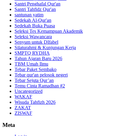
Santri Penghafal Qur'an
Santri Tahfidz Qur'an
santunan yatim
Sedekah Al-Qur'an
Sedekah Buka Puasa
Seleksi Tes Kemampuan Akademik
Seleksi Wawancara
Senyum untuk DIfabel
Silaturahmi & Kunjungan Kerja
SMPTQ RYDHA
Tahun Ajaran Baru 2026
TBM Umah Ilmu
Tebar Paket Sembako
Tebar qur'an pelosok negeri
Tebar Sejuta Qur’an
Temu Cinta Ramadhan #2
Uncategorized
WAKAF
Wisuda Tahfizh 2026
ZAKAT
ZISWAF
Meta