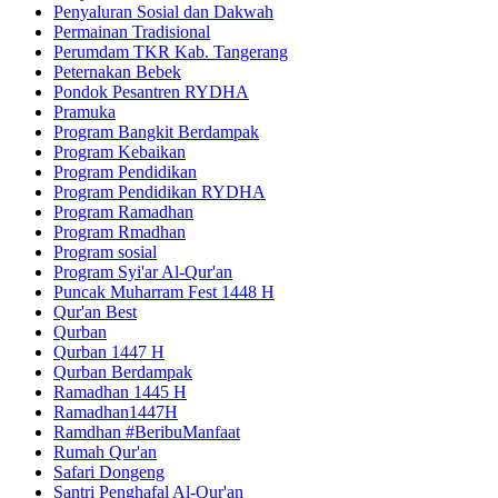
Penyaluran Sosial dan Dakwah
Permainan Tradisional
Perumdam TKR Kab. Tangerang
Peternakan Bebek
Pondok Pesantren RYDHA
Pramuka
Program Bangkit Berdampak
Program Kebaikan
Program Pendidikan
Program Pendidikan RYDHA
Program Ramadhan
Program Rmadhan
Program sosial
Program Syi'ar Al-Qur'an
Puncak Muharram Fest 1448 H
Qur'an Best
Qurban
Qurban 1447 H
Qurban Berdampak
Ramadhan 1445 H
Ramadhan1447H
Ramdhan #BeribuManfaat
Rumah Qur'an
Safari Dongeng
Santri Penghafal Al-Qur'an