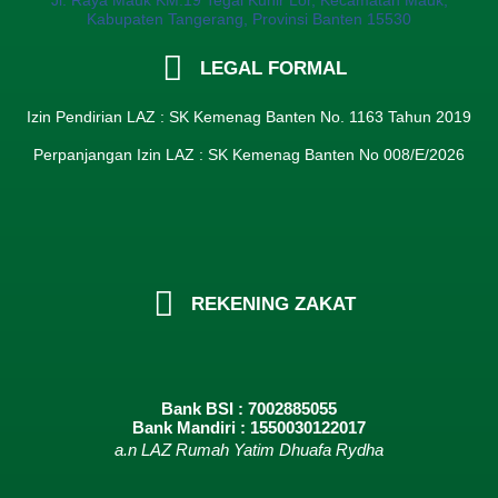
Jl. Raya Mauk KM.19 Tegal Kunir Lor, Kecamatan Mauk,
Kabupaten Tangerang, Provinsi Banten 15530
LEGAL FORMAL
Izin Pendirian LAZ : SK Kemenag Banten No. 1163 Tahun 2019
Perpanjangan Izin LAZ : SK Kemenag Banten No 008/E/2026​
REKENING ZAKAT
Bank BSI : 7002885055
Bank Mandiri : 1550030122017
a.n LAZ Rumah Yatim Dhuafa Rydha