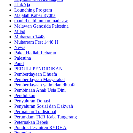
LinkAja
Lounching Program
Majalah Kabar Rydha
maulid nabi muhammad saw
Melawan Genosida Palestina
Milad
Muharram 1448
Muharram Fest 1448 H
News
Paket Hadiah Lebaran
Palestina
Paud
PEDULI PENDIDIKAN
Pemberdayaan Dhuafa
Pemberdayaan Masyarakat
Pemberdayaan yatim dan dhuafa
Pembinaan Anak Usia Dini
Pendidikan
Penyaluran Donasi
Penyaluran Sosial dan Dakwah
Permainan Tradisional
Perumdam TKR Kab. Tangerang
Peternakan Bebek
Pondok Pesantren RYDHA
Pramuka