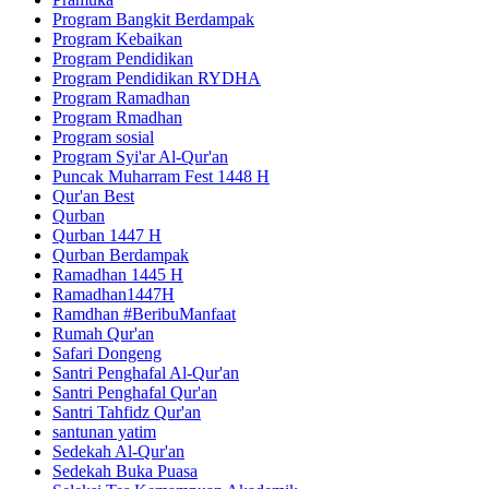
Program Bangkit Berdampak
Program Kebaikan
Program Pendidikan
Program Pendidikan RYDHA
Program Ramadhan
Program Rmadhan
Program sosial
Program Syi'ar Al-Qur'an
Puncak Muharram Fest 1448 H
Qur'an Best
Qurban
Qurban 1447 H
Qurban Berdampak
Ramadhan 1445 H
Ramadhan1447H
Ramdhan #BeribuManfaat
Rumah Qur'an
Safari Dongeng
Santri Penghafal Al-Qur'an
Santri Penghafal Qur'an
Santri Tahfidz Qur'an
santunan yatim
Sedekah Al-Qur'an
Sedekah Buka Puasa