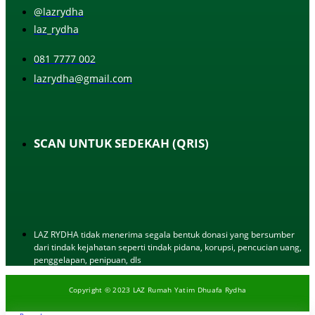
@lazrydha
laz_rydha
081 7777 002
lazrydha@gmail.com
SCAN UNTUK SEDEKAH (QRIS)
LAZ RYDHA tidak menerima segala bentuk donasi yang bersumber
dari tindak kejahatan seperti tindak pidana, korupsi, pencucian uang,
penggelapan, penipuan, dls
Copyright © 2023 LAZ Rumah Yatim Dhuafa Rydha