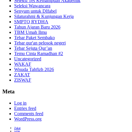
Seleksi Tes Kemampuan Akademik
Seleksi Wawancara
Senyum untuk DIfabel
Silaturahmi & Kunjungan Kerja
SMPTQ RYDHA
Tahun Ajaran Baru 2026
TBM Umah Ilmu
Tebar Paket Sembako
Tebar qur'an pelosok negeri
Tebar Sejuta Qur’an
Temu Cinta Ramadhan #2
Uncategorized
WAKAF
Wisuda Tahfizh 2026
ZAKAT
ZISWAF
Meta
Log in
Entries feed
Comments feed
WordPress.org
Zakat
infak