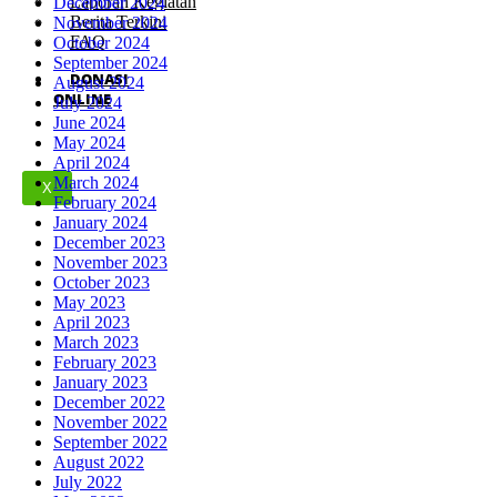
Laporan Kegiatan
December 2024
Berita Terkini
November 2024
FAQ
October 2024
September 2024
DONASI
August 2024
ONLINE
July 2024
June 2024
May 2024
April 2024
March 2024
X
February 2024
January 2024
December 2023
November 2023
October 2023
May 2023
April 2023
March 2023
February 2023
January 2023
December 2022
November 2022
September 2022
August 2022
July 2022