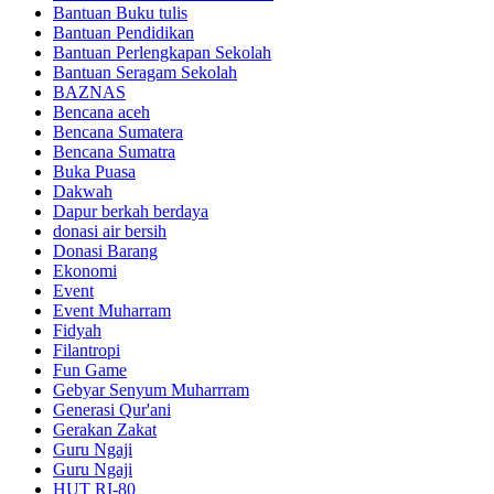
Bantuan Buku tulis
Bantuan Pendidikan
Bantuan Perlengkapan Sekolah
Bantuan Seragam Sekolah
BAZNAS
Bencana aceh
Bencana Sumatera
Bencana Sumatra
Buka Puasa
Dakwah
Dapur berkah berdaya
donasi air bersih
Donasi Barang
Ekonomi
Event
Event Muharram
Fidyah
Filantropi
Fun Game
Gebyar Senyum Muharrram
Generasi Qur'ani
Gerakan Zakat
Guru Ngaji
Guru Ngaji
HUT RI-80