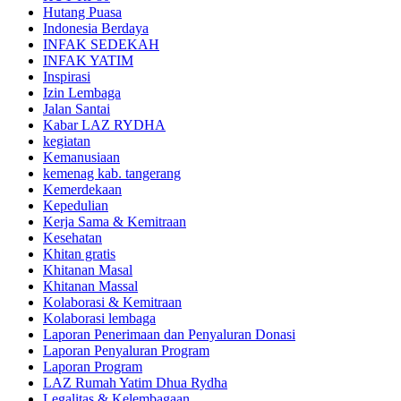
Hutang Puasa
Indonesia Berdaya
INFAK SEDEKAH
INFAK YATIM
Inspirasi
Izin Lembaga
Jalan Santai
Kabar LAZ RYDHA
kegiatan
Kemanusiaan
kemenag kab. tangerang
Kemerdekaan
Kepedulian
Kerja Sama & Kemitraan
Kesehatan
Khitan gratis
Khitanan Masal
Khitanan Massal
Kolaborasi & Kemitraan
Kolaborasi lembaga
Laporan Penerimaan dan Penyaluran Donasi
Laporan Penyaluran Program
Laporan Program
LAZ Rumah Yatim Dhua Rydha
Legalitas & Kelembagaan