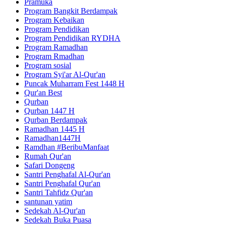
Pramuka
Program Bangkit Berdampak
Program Kebaikan
Program Pendidikan
Program Pendidikan RYDHA
Program Ramadhan
Program Rmadhan
Program sosial
Program Syi'ar Al-Qur'an
Puncak Muharram Fest 1448 H
Qur'an Best
Qurban
Qurban 1447 H
Qurban Berdampak
Ramadhan 1445 H
Ramadhan1447H
Ramdhan #BeribuManfaat
Rumah Qur'an
Safari Dongeng
Santri Penghafal Al-Qur'an
Santri Penghafal Qur'an
Santri Tahfidz Qur'an
santunan yatim
Sedekah Al-Qur'an
Sedekah Buka Puasa