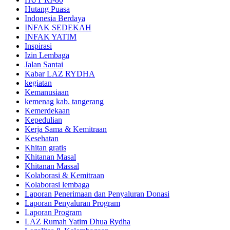
Hutang Puasa
Indonesia Berdaya
INFAK SEDEKAH
INFAK YATIM
Inspirasi
Izin Lembaga
Jalan Santai
Kabar LAZ RYDHA
kegiatan
Kemanusiaan
kemenag kab. tangerang
Kemerdekaan
Kepedulian
Kerja Sama & Kemitraan
Kesehatan
Khitan gratis
Khitanan Masal
Khitanan Massal
Kolaborasi & Kemitraan
Kolaborasi lembaga
Laporan Penerimaan dan Penyaluran Donasi
Laporan Penyaluran Program
Laporan Program
LAZ Rumah Yatim Dhua Rydha