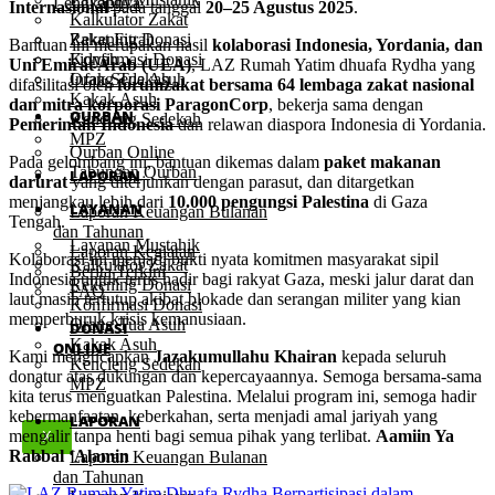
Lengkapnya
Internasional
pada tanggal
20–25 Agustus 2025
.
Kalkulator Zakat
Rekening Donasi
Zakat Fitrah
Bantuan ini merupakan hasil
kolaborasi Indonesia, Yordania, dan
Konfirmasi Donasi
Fidyah
Uni Emirat Arab (UEA)
, LAZ Rumah Yatim dhuafa Rydha yang
Orang Tua Asuh
Infak Sedekah
difasilitasi oleh
forumzakat bersama 64 lembaga zakat nasional
Kakak Asuh
dan mitra korporasi ParagonCorp
, bekerja sama dengan
QURBAN
Kencleng Sedekah
Pemerintah Indonesia
dan relawan diaspora Indonesia di Yordania.
MPZ
Qurban Online
Pada gelombang ini, bantuan dikemas dalam
paket makanan
Tabungan Qurban
LAPORAN
darurat
yang diterjunkan dengan parasut, dan ditargetkan
menjangkau lebih dari
10.000 pengungsi Palestina
di Gaza
LAYANAN
Laporan Keuangan Bulanan
Tengah.
dan Tahunan
Layanan Mustahik
Laporan Kegiatan
Kolaborasi ini menjadi bukti nyata komitmen masyarakat sipil
Kalkulator Zakat
Berita Terkini
Indonesia untuk terus hadir bagi rakyat Gaza, meski jalur darat dan
Rekening Donasi
FAQ
laut masih tertutup akibat blokade dan serangan militer yang kian
Konfirmasi Donasi
memperburuk krisis kemanusiaan.
Orang Tua Asuh
DONASI
Kakak Asuh
ONLINE
Kami mengucapkan
Jazakumullahu Khairan
kepada seluruh
Kencleng Sedekah
donatur atas dukungan dan kepercayaannya. Semoga bersama-sama
MPZ
kita terus menguatkan Palestina. Melalui program ini, semoga hadir
kebermanfaatan, keberkahan, serta menjadi amal jariyah yang
LAPORAN
mengalir tanpa henti bagi semua pihak yang terlibat.
Aamiin Ya
X
Rabbal ‘Alamin
Laporan Keuangan Bulanan
dan Tahunan