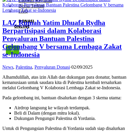
Laporan Kegiatan
Berita Terkini
FAQ
DONASI
LAZ Rumah Yatim Dhuafa Rydha
ONLINE
Berpartisipasi dalam Kolaborasi
Penyaluran Bantuan Palestina
Gelombang V bersama Lembaga Zakat
X
se-Indonesia
News
,
Palestina
,
Penyaluran Donasi
·
02/09/2025
Alhamdulillah, atas izin Allah dan dukungan para donatur, bantuan
kemanusiaan untuk saudara kita di Palestina kembali tersalurkan
melalui Gelombang V Kolaborasi Lembaga Zakat se-Indonesia.
Pada gelombang ini, bantuan disalurkan dengan 3 skema utama:
Airdrop langsung ke wilayah terdampak.
Beli di Dalam (dengan mitra lokal).
Dukungan Pengungsi Palestina di Yordania.
Untuk di Pengungsian Palestina di Yordania sudah siap disalurkan