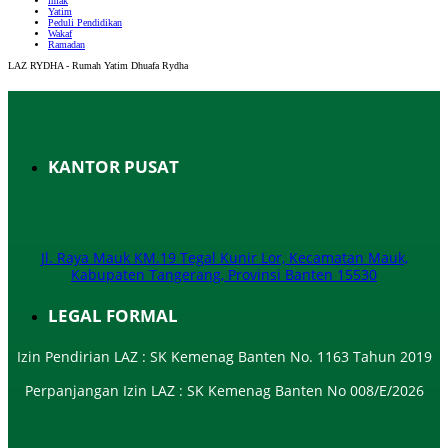
infak
Yatim
Peduli Pendidikan
Wakaf
Ramadan
LAZ RYDHA - Rumah Yatim Dhuafa Rydha
KANTOR PUSAT
Jl. Raya Mauk KM.19 Tegal Kunir Lor, Kecamatan Mauk,
Kabupaten Tangerang, Provinsi Banten 15530
LEGAL FORMAL
Izin Pendirian LAZ : SK Kemenag Banten No. 1163 Tahun 2019
Perpanjangan Izin LAZ : SK Kemenag Banten No 008/E/2026​