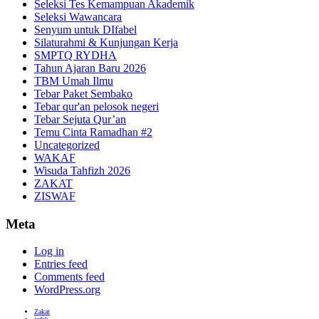
Seleksi Tes Kemampuan Akademik
Seleksi Wawancara
Senyum untuk DIfabel
Silaturahmi & Kunjungan Kerja
SMPTQ RYDHA
Tahun Ajaran Baru 2026
TBM Umah Ilmu
Tebar Paket Sembako
Tebar qur'an pelosok negeri
Tebar Sejuta Qur’an
Temu Cinta Ramadhan #2
Uncategorized
WAKAF
Wisuda Tahfizh 2026
ZAKAT
ZISWAF
Meta
Log in
Entries feed
Comments feed
WordPress.org
Zakat