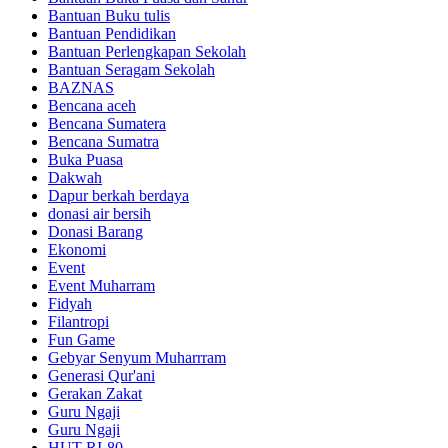
Bantuan Buku tulis
Bantuan Pendidikan
Bantuan Perlengkapan Sekolah
Bantuan Seragam Sekolah
BAZNAS
Bencana aceh
Bencana Sumatera
Bencana Sumatra
Buka Puasa
Dakwah
Dapur berkah berdaya
donasi air bersih
Donasi Barang
Ekonomi
Event
Event Muharram
Fidyah
Filantropi
Fun Game
Gebyar Senyum Muharrram
Generasi Qur'ani
Gerakan Zakat
Guru Ngaji
Guru Ngaji
HUT RI-80