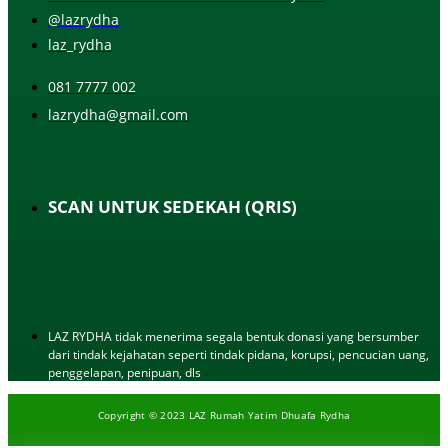
@lazrydha
laz_rydha
081 7777 002
lazrydha@gmail.com
SCAN UNTUK SEDEKAH (QRIS)
LAZ RYDHA tidak menerima segala bentuk donasi yang bersumber
dari tindak kejahatan seperti tindak pidana, korupsi, pencucian uang,
penggelapan, penipuan, dls
Copyright © 2023 LAZ Rumah Yatim Dhuafa Rydha