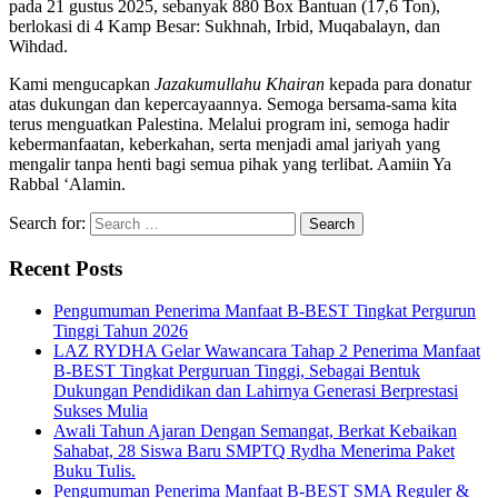
pada 21 gustus 2025, sebanyak 880 Box Bantuan (17,6 Ton),
berlokasi di 4 Kamp Besar: Sukhnah, Irbid, Muqabalayn, dan
Wihdad.
Kami mengucapkan
Jazakumullahu Khairan
kepada para donatur
atas dukungan dan kepercayaannya. Semoga bersama-sama kita
terus menguatkan Palestina. Melalui program ini, semoga hadir
kebermanfaatan, keberkahan, serta menjadi amal jariyah yang
mengalir tanpa henti bagi semua pihak yang terlibat. Aamiin Ya
Rabbal ‘Alamin.
Search for:
Recent Posts
Pengumuman Penerima Manfaat B-BEST Tingkat Pergurun
Tinggi Tahun 2026
LAZ RYDHA Gelar Wawancara Tahap 2 Penerima Manfaat
B-BEST Tingkat Perguruan Tinggi, Sebagai Bentuk
Dukungan Pendidikan dan Lahirnya Generasi Berprestasi
Sukses Mulia
Awali Tahun Ajaran Dengan Semangat, Berkat Kebaikan
Sahabat, 28 Siswa Baru SMPTQ Rydha Menerima Paket
Buku Tulis.
Pengumuman Penerima Manfaat B-BEST SMA Reguler &