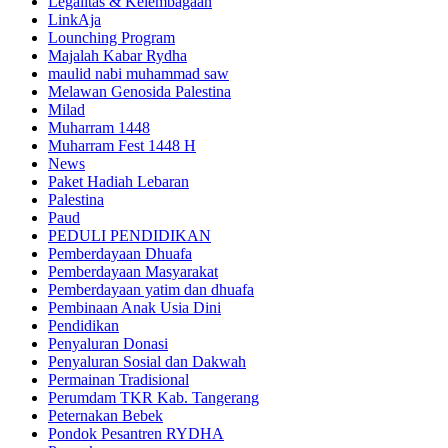
Legalitas & Kelembagaan
LinkAja
Lounching Program
Majalah Kabar Rydha
maulid nabi muhammad saw
Melawan Genosida Palestina
Milad
Muharram 1448
Muharram Fest 1448 H
News
Paket Hadiah Lebaran
Palestina
Paud
PEDULI PENDIDIKAN
Pemberdayaan Dhuafa
Pemberdayaan Masyarakat
Pemberdayaan yatim dan dhuafa
Pembinaan Anak Usia Dini
Pendidikan
Penyaluran Donasi
Penyaluran Sosial dan Dakwah
Permainan Tradisional
Perumdam TKR Kab. Tangerang
Peternakan Bebek
Pondok Pesantren RYDHA