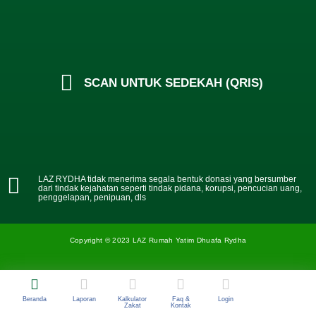
SCAN UNTUK SEDEKAH (QRIS)
LAZ RYDHA tidak menerima segala bentuk donasi yang bersumber
dari tindak kejahatan seperti tindak pidana, korupsi, pencucian uang,
penggelapan, penipuan, dls
Copyright © 2023 LAZ Rumah Yatim Dhuafa Rydha
Beranda
Laporan
Kalkulator
Faq &
Login
Zakat
Kontak