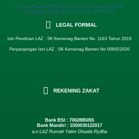
Jl. Raya Mauk KM.19 Tegal Kunir Lor, Kecamatan Mauk,
Kabupaten Tangerang, Provinsi Banten 15530
LEGAL FORMAL
Izin Pendirian LAZ : SK Kemenag Banten No. 1163 Tahun 2019
Perpanjangan Izin LAZ : SK Kemenag Banten No 008/E/2026​
REKENING ZAKAT
Bank BSI : 7002885055
Bank Mandiri : 1550030122017
a.n LAZ Rumah Yatim Dhuafa Rydha