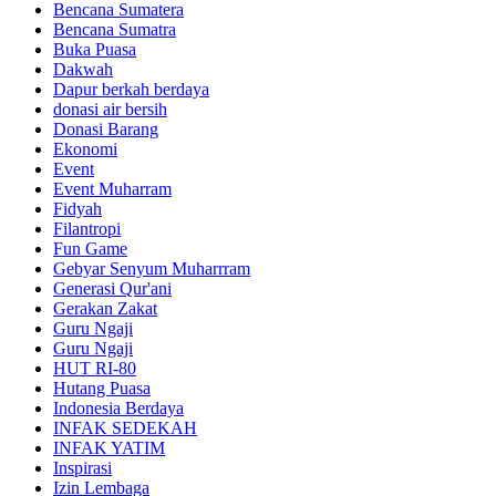
Bencana Sumatera
Bencana Sumatra
Buka Puasa
Dakwah
Dapur berkah berdaya
donasi air bersih
Donasi Barang
Ekonomi
Event
Event Muharram
Fidyah
Filantropi
Fun Game
Gebyar Senyum Muharrram
Generasi Qur'ani
Gerakan Zakat
Guru Ngaji
Guru Ngaji
HUT RI-80
Hutang Puasa
Indonesia Berdaya
INFAK SEDEKAH
INFAK YATIM
Inspirasi
Izin Lembaga