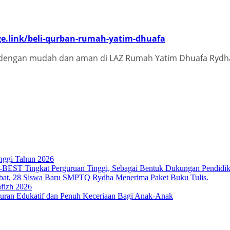
ge.link/beli-qurban-rumah-yatim-dhuafa
dengan mudah dan aman di LAZ Rumah Yatim Dhuafa Rydha 
nggi Tahun 2026
T Tingkat Perguruan Tinggi, Sebagai Bentuk Dukungan Pendidikan 
bat, 28 Siswa Baru SMPTQ Rydha Menerima Paket Buku Tulis.
fizh 2026
an Edukatif dan Penuh Keceriaan Bagi Anak-Anak