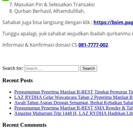
Masukan Pin & Selesaikan Transaksi
Qurban Berhasil, Alhamdulillah.
Sahabat juga bisa langsung dengan klik :
https://bsim.pa
Tunggu apalagi, yuk sahabat wujudkan ibadah qurbanmu 
Informasi & Konfirmasi donasi CS
081-7777-002
Search for:
Recent Posts
Pengumuman Penerima Manfaat B-BEST Tingkat Pergurun Ti
LAZ RYDHA Gelar Wawancara Tahap 2 Penerima Manfaat B-BES
Awali Tahun Ajaran Dengan Semangat, Berkat Kebaikan Saha
Pengumuman Penerima Manfaat B-BEST SMA Reguler & Tah
Amazing Muharram Trip 1448 H, LAZ RYDHA Hadirkan Libur
Recent Comments