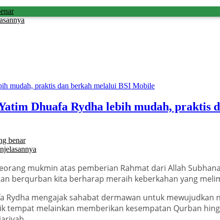
benar
lasannya
atim Dhuafa Rydha lebih mudah, praktis d
ng benar
njelasannya
seorang mukmin atas pemberian Rahmat dari Allah Subha
n berqurban kita berharap meraih keberkahan yang melim
a Rydha mengajak sahabat dermawan untuk mewujudkan ni
itik tempat melainkan memberikan kesempatan Qurban hing
ariyah.