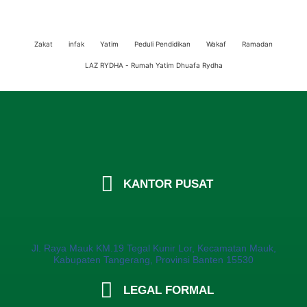
Zakat
infak
Yatim
Peduli Pendidikan
Wakaf
Ramadan
LAZ RYDHA - Rumah Yatim Dhuafa Rydha
KANTOR PUSAT
Jl. Raya Mauk KM.19 Tegal Kunir Lor, Kecamatan Mauk,
Kabupaten Tangerang, Provinsi Banten 15530
LEGAL FORMAL