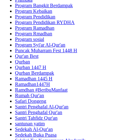
Program Bangkit Berdampak
Program Kebaikan
Program Pendidikan
Program Pendidikan RYDHA
Program Ramadhan
Program Rmadhan
Program sosial
Program Syi'ar Al-Qur'an
Puncak Muharram Fest 1448 H
Qur'an Best
Qurban
Qurban 1447 H
Qurban Berdampak
Ramadhan 1445 H
Ramadhan1447H
Ramdhan #BeribuManfaat
Rumah Qur'an
Safari Dongeng
Santri Penghafal Al-Qur'an
Santri Penghafal Qur'an
Santri Tahfidz Qur'an
santunan yatim
Sedekah Al-Qur'an
Sedekah Buka Puasa