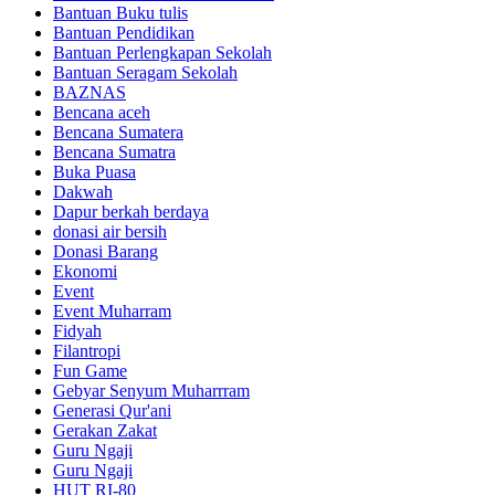
Bantuan Buku tulis
Bantuan Pendidikan
Bantuan Perlengkapan Sekolah
Bantuan Seragam Sekolah
BAZNAS
Bencana aceh
Bencana Sumatera
Bencana Sumatra
Buka Puasa
Dakwah
Dapur berkah berdaya
donasi air bersih
Donasi Barang
Ekonomi
Event
Event Muharram
Fidyah
Filantropi
Fun Game
Gebyar Senyum Muharrram
Generasi Qur'ani
Gerakan Zakat
Guru Ngaji
Guru Ngaji
HUT RI-80