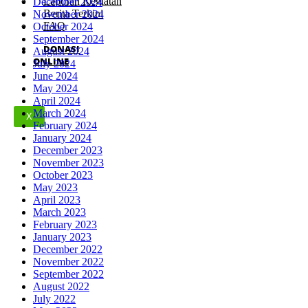
Laporan Kegiatan
December 2024
Berita Terkini
November 2024
FAQ
October 2024
September 2024
DONASI
August 2024
ONLINE
July 2024
June 2024
May 2024
April 2024
March 2024
X
February 2024
January 2024
December 2023
November 2023
October 2023
May 2023
April 2023
March 2023
February 2023
January 2023
December 2022
November 2022
September 2022
August 2022
July 2022