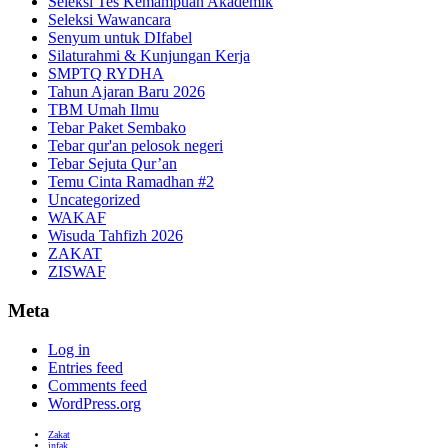
Seleksi Tes Kemampuan Akademik
Seleksi Wawancara
Senyum untuk DIfabel
Silaturahmi & Kunjungan Kerja
SMPTQ RYDHA
Tahun Ajaran Baru 2026
TBM Umah Ilmu
Tebar Paket Sembako
Tebar qur'an pelosok negeri
Tebar Sejuta Qur’an
Temu Cinta Ramadhan #2
Uncategorized
WAKAF
Wisuda Tahfizh 2026
ZAKAT
ZISWAF
Meta
Log in
Entries feed
Comments feed
WordPress.org
Zakat
infak