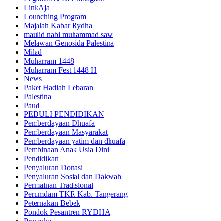
LinkAja
Lounching Program
Majalah Kabar Rydha
maulid nabi muhammad saw
Melawan Genosida Palestina
Milad
Muharram 1448
Muharram Fest 1448 H
News
Paket Hadiah Lebaran
Palestina
Paud
PEDULI PENDIDIKAN
Pemberdayaan Dhuafa
Pemberdayaan Masyarakat
Pemberdayaan yatim dan dhuafa
Pembinaan Anak Usia Dini
Pendidikan
Penyaluran Donasi
Penyaluran Sosial dan Dakwah
Permainan Tradisional
Perumdam TKR Kab. Tangerang
Peternakan Bebek
Pondok Pesantren RYDHA
Pramuka