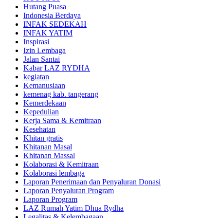
Hutang Puasa
Indonesia Berdaya
INFAK SEDEKAH
INFAK YATIM
Inspirasi
Izin Lembaga
Jalan Santai
Kabar LAZ RYDHA
kegiatan
Kemanusiaan
kemenag kab. tangerang
Kemerdekaan
Kepedulian
Kerja Sama & Kemitraan
Kesehatan
Khitan gratis
Khitanan Masal
Khitanan Massal
Kolaborasi & Kemitraan
Kolaborasi lembaga
Laporan Penerimaan dan Penyaluran Donasi
Laporan Penyaluran Program
Laporan Program
LAZ Rumah Yatim Dhua Rydha
Legalitas & Kelembagaan