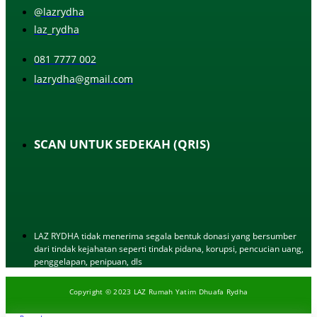
@lazrydha
laz_rydha
081 7777 002
lazrydha@gmail.com
SCAN UNTUK SEDEKAH (QRIS)
LAZ RYDHA tidak menerima segala bentuk donasi yang bersumber
dari tindak kejahatan seperti tindak pidana, korupsi, pencucian uang,
penggelapan, penipuan, dls
Copyright © 2023 LAZ Rumah Yatim Dhuafa Rydha