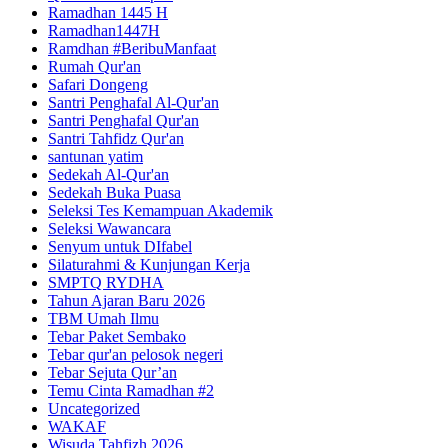
Ramadhan 1445 H
Ramadhan1447H
Ramdhan #BeribuManfaat
Rumah Qur'an
Safari Dongeng
Santri Penghafal Al-Qur'an
Santri Penghafal Qur'an
Santri Tahfidz Qur'an
santunan yatim
Sedekah Al-Qur'an
Sedekah Buka Puasa
Seleksi Tes Kemampuan Akademik
Seleksi Wawancara
Senyum untuk DIfabel
Silaturahmi & Kunjungan Kerja
SMPTQ RYDHA
Tahun Ajaran Baru 2026
TBM Umah Ilmu
Tebar Paket Sembako
Tebar qur'an pelosok negeri
Tebar Sejuta Qur’an
Temu Cinta Ramadhan #2
Uncategorized
WAKAF
Wisuda Tahfizh 2026