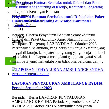
X
LAPORAN
Laporan Keuangan Bulanan
dan Tahunan
Penyaluran Bantuan Sembako untuk Difabel dan Paket
Laporan Kegiatan
Gizi untuk Anak Stunting di Kronjo, Kabupaten
Berita Terkini
Tangerang
FAQ
Beranda > Berita Penyaluran Bantuan Sembako untuk
DONASI
Difabel dan Paket Gizi untuk Anak Stunting di Kronjo,
ONLINE
Kabupaten Tangerang LAZ RYDHA 31 Oktober 2023
Perkenalkan Salamudin, yang berusia usianya 25 tahun yang
tinggal di kronjo, kabupaten Tangerang yang menjadi difabel
sejak lahir, ia didiagnosa mengalami gangguan syaraf sejak
masih bayi yang mengakibatkan tidak bisa berbicara dan …
X
LAPORAN PENYALURAN AMBULANCE RYDHA
Periode September 2023
Beranda > Berita LAPORAN PENYALURAN
AMBULANCE RYDHA Periode September 2023 LAZ
RYDHA 29 Oktober 2023 Alhamdulillah pelayanan