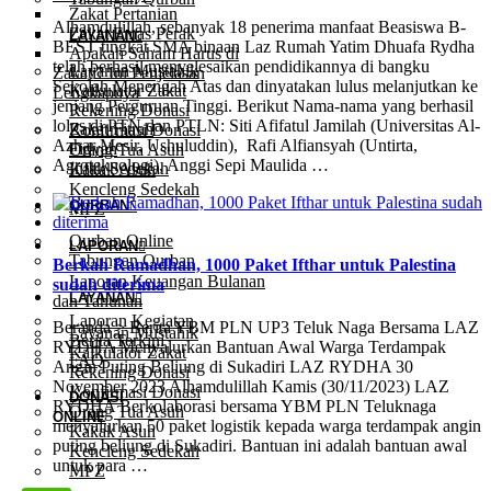
Zakat Pertanian
Alhamdulillah, sebanyak 18 penerima manfaat Beasiswa B-
Zakat Emas Perak
LAYANAN
BEST tingkat SMA binaan Laz Rumah Yatim Dhuafa Rydha
Apakah Saham Harus di
telah berhasil menyelesaikan pendidikannya di bangku
Layanan Mustahik
Zakati? Ini Penjelasan
Sekolah Menengah Atas dan dinyatakan lulus melanjutkan ke
Kalkulator Zakat
Lengkapnya
jenjang Perguruan Tinggi. Berikut Nama-nama yang berhasil
Rekening Donasi
lolos di PTN dan PTLN: Siti Afifatul Jamilah (Universitas Al-
Zakat Fitrah
Konfirmasi Donasi
Azhar Mesir, Ushuluddin), Rafi Alfiansyah (Untirta,
Fidyah
Orang Tua Asuh
Agroteknologi), Anggi Sepi Maulida …
Infak Sedekah
Kakak Asuh
Kencleng Sedekah
QURBAN
MPZ
Qurban Online
LAPORAN
Tabungan Qurban
Berkah Ramadhan, 1000 Paket Ifthar untuk Palestina
Laporan Keuangan Bulanan
sudah diterima
LAYANAN
dan Tahunan
Laporan Kegiatan
Beranda > Berita YBM PLN UP3 Teluk Naga Bersama LAZ
Layanan Mustahik
Berita Terkini
RYDHA Menyalurkan Bantuan Awal Warga Terdampak
Kalkulator Zakat
FAQ
Angin Puting Beliung di Sukadiri LAZ RYDHA 30
Rekening Donasi
November 2023 Alhamdulillah Kamis (30/11/2023) LAZ
Konfirmasi Donasi
DONASI
RYDHA Berkolaborasi bersama YBM PLN Teluknaga
Orang Tua Asuh
ONLINE
menyalurkan 50 paket logistik kepada warga terdampak angin
Kakak Asuh
puting beliung di Sukadiri. Bantuan ini adalah bantuan awal
Kencleng Sedekah
untuk para …
MPZ