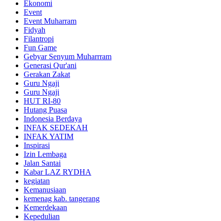
Ekonomi
Event
Event Muharram
Fidyah
Filantropi
Fun Game
Gebyar Senyum Muharrram
Generasi Qur'ani
Gerakan Zakat
Guru Ngaji
Guru Ngaji
HUT RI-80
Hutang Puasa
Indonesia Berdaya
INFAK SEDEKAH
INFAK YATIM
Inspirasi
Izin Lembaga
Jalan Santai
Kabar LAZ RYDHA
kegiatan
Kemanusiaan
kemenag kab. tangerang
Kemerdekaan
Kepedulian