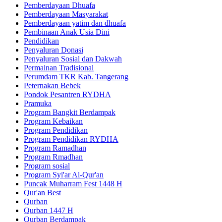
Pemberdayaan Dhuafa
Pemberdayaan Masyarakat
Pemberdayaan yatim dan dhuafa
Pembinaan Anak Usia Dini
Pendidikan
Penyaluran Donasi
Penyaluran Sosial dan Dakwah
Permainan Tradisional
Perumdam TKR Kab. Tangerang
Peternakan Bebek
Pondok Pesantren RYDHA
Pramuka
Program Bangkit Berdampak
Program Kebaikan
Program Pendidikan
Program Pendidikan RYDHA
Program Ramadhan
Program Rmadhan
Program sosial
Program Syi'ar Al-Qur'an
Puncak Muharram Fest 1448 H
Qur'an Best
Qurban
Qurban 1447 H
Qurban Berdampak