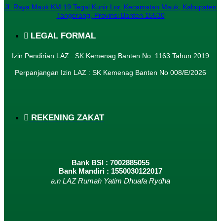
Jl. Raya Mauk KM.19 Tegal Kunir Lor, Kecamatan Mauk, Kabupaten
Tangerang, Provinsi Banten 15530
LEGAL FORMAL
Izin Pendirian LAZ : SK Kemenag Banten No. 1163 Tahun 2019
Perpanjangan Izin LAZ : SK Kemenag Banten No 008/E/2026​
REKENING ZAKAT
Bank BSI : 7002885055
Bank Mandiri : 1550030122017
a.n LAZ Rumah Yatim Dhuafa Rydha