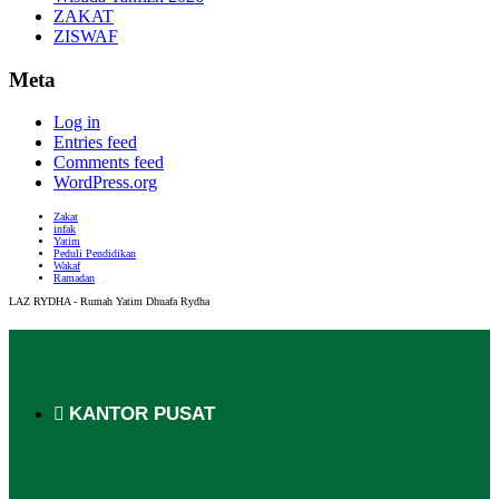
ZAKAT
ZISWAF
Meta
Log in
Entries feed
Comments feed
WordPress.org
Zakat
infak
Yatim
Peduli Pendidikan
Wakaf
Ramadan
LAZ RYDHA - Rumah Yatim Dhuafa Rydha
KANTOR PUSAT