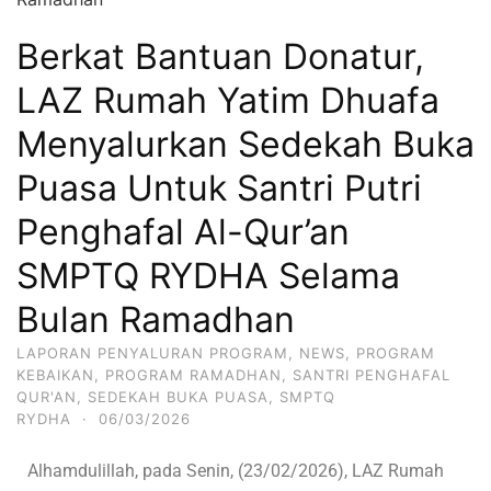
Berkat Bantuan Donatur,
LAZ Rumah Yatim Dhuafa
Menyalurkan Sedekah Buka
Puasa Untuk Santri Putri
Penghafal Al-Qur’an
SMPTQ RYDHA Selama
Bulan Ramadhan
LAPORAN PENYALURAN PROGRAM
,
NEWS
,
PROGRAM
KEBAIKAN
,
PROGRAM RAMADHAN
,
SANTRI PENGHAFAL
QUR'AN
,
SEDEKAH BUKA PUASA
,
SMPTQ
RYDHA
·
06/03/2026
Alhamdulillah, pada Senin, (23/02/2026), LAZ Rumah