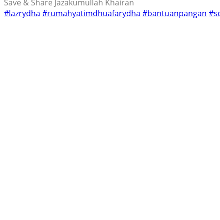
Save & Share Jazakumullah Khairan
#lazrydha
#rumahyatimdhuafarydha
#bantuanpangan
#s