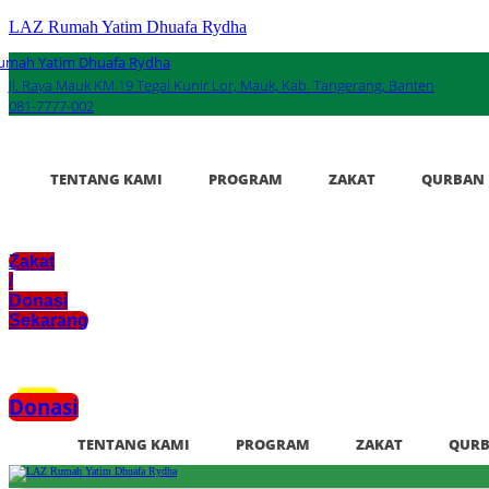
LAZ Rumah Yatim Dhuafa Rydha
umah Yatim Dhuafa Rydha
Jl. Raya Mauk KM.19 Tegal Kunir Lor, Mauk, Kab. Tangerang, Banten
081-7777-002
TENTANG KAMI
PROGRAM
ZAKAT
QURBAN
Zakat
/
Donasi
Sekarang
xzczc
Donasi
TENTANG KAMI
PROGRAM
ZAKAT
QUR