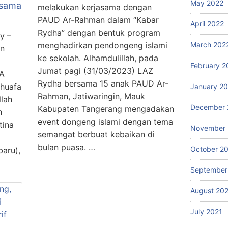
May 2022
rsama
melakukan kerjasama dengan
PAUD Ar-Rahman dalam “Kabar
April 2022
Rydha” dengan bentuk program
y –
menghadirkan pendongeng islami
March 202
an
ke sekolah. Alhamdulillah, pada
February 2
Jumat pagi (31/03/2023) LAZ
HA
Rydha bersama 15 anak PAUD Ar-
huafa
January 2
Rahman, Jatiwaringin, Mauk
lah
December 
Kabupaten Tangerang mengadakan
h
event dongeng islami dengan tema
tina
November 
semangat berbuat kebaikan di
bulan puasa. …
October 2
aru),
September
August 20
July 2021