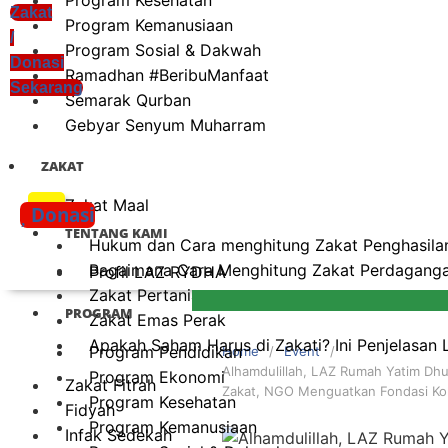
Zakat
Program Kemanusiaan
/
Program Sosial & Dakwah
Donasi
Ramadhan #BeribuManfaat
Sekarang
Semarak Qurban
Gebyar Senyum Muharram
ZAKAT
xzczc
Zakat Maal
Donasi
TENTANG KAMI
Hukum dan Cara menghitung Zakat Penghasilan
Bagaimana Cara Menghitung Zakat Perdagangan
Profil LAZ RYDHA
Zakat Pertanian
PROGRAM
Zakat Emas Perak
Apakah Saham Harus di Zakati? Ini Penjelasan
Program Pendidikan
Home
Event
Alhamdulillah, LAZ Rumah Yatim Dh
Program Ekonomi
Zakat Fitrah
Zakat, NGO Menguatkan Fondasi Kol
Program Kesehatan
Fidyah
Program Kemanusiaan
Infak Sedekah