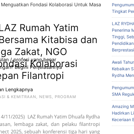
Pengumuma
Tingkat Pe
LAZ RYDHA
, LAZ Rumah Yatim
Penerima M
Bersama Kitabisa dan
Tinggi, Se
Pendidikan
ga Zakat, NGO
Berprestas
lan / profesi yang benar
ndasi Kolaborasi
Awali Tahu
gan? Begini Penjelasannya
Kebaikan 
pan Filantropi
Rydha Mene
Pengumuma
san Lengkapnya
SMA Regule
SI & KEMITRAAN
,
NEWS
,
PROGRAM
Amazing M
Hadirkan L
 (14/11/2025) LAZ Rumah Yatim Dhuafa Rydha
Keceriaan 
san, lembaga zakat, dan pelaku filantropi
ct 2025, sebuah konferensi tiga hari yang