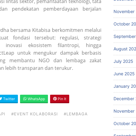
si lintas sektor, pemanfaatan teknologi, tata
, dan pendekatan pemberdayaan berjalan
November
October 2
dha bersama Kitabisa berkomitmen melalui
September
at fondasi tersebut: regulasi, strategi
, inovasi ekosistem filantropi, hingga
August 20
actLeap untuk mengukur dampak berbasis
 yang membantu NGO dan lembaga zakat
July 2025
 lebih transparan dan terukur.
June 2025
January 2
December 
Twitter
WhatsApp
Pin It
November
PI
#EVENT KOLABORASI
#LEMBAGA
October 2
September