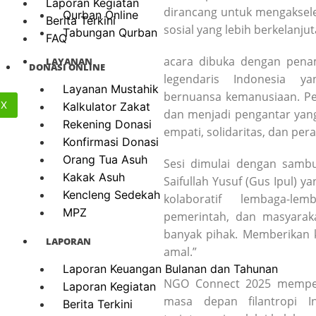
Laporan Kegiatan
dirancang untuk mengaksel
Qurban Online
Berita Terkini
sosial yang lebih berkelanjut
Tabungan Qurban
FAQ
acara dibuka dengan penam
LAYANAN
DONASI ONLINE
legendaris Indonesia y
Layanan Mustahik
bernuansa kemanusiaan. Pe
X
Kalkulator Zakat
dan menjadi pengantar yan
Rekening Donasi
empati, solidaritas, dan per
Konfirmasi Donasi
Orang Tua Asuh
Sesi dimulai dengan sambu
Kakak Asuh
Saifullah Yusuf (Gus Ipul) 
Kencleng Sedekah
kolaboratif lembaga-le
MPZ
pemerintah, dan masyarakat
banyak pihak. Memberikan 
LAPORAN
amal.”
Laporan Keuangan Bulanan dan Tahunan
NGO Connect 2025 memper
Laporan Kegiatan
masa depan filantropi 
Berita Terkini