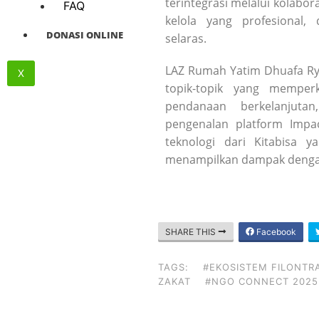
terintegrasi melalui kolabora
FAQ
kelola yang profesional
DONASI ONLINE
selaras.
LAZ Rumah Yatim Dhuafa Ry
X
topik-topik yang memperku
pendanaan berkelanjutan
pengenalan platform Imp
teknologi dari Kitabisa
menampilkan dampak dengan
SHARE THIS
Facebook
TAGS:
#EKOSISTEM FILONTRA
ZAKAT
#NGO CONNECT 2025