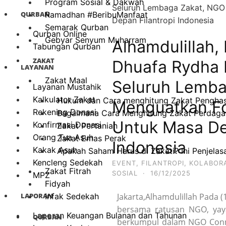
Program Sosial & Dakwah
QURBAN
Ramadhan #BeribuManfaat
Semarak Qurban
Qurban Online
Gebyar Senyum Muharram
Alhamdulillah
Tabungan Qurban
ZAKAT
Dhuafa Rydha 
LAYANAN
Zakat Maal
Seluruh Lemba
Layanan Mustahik
Kalkulator Zakat
Hukum dan Cara menghitung Zakat Penghasi
Menguatkan Fo
Rekening Donasi
Bagaimana Cara Menghitung Zakat Perdagan
Untuk Masa De
Konfirmasi Donasi
Zakat Pertanian
Orang Tua Asuh
Zakat Emas Perak
Indonesia
Kakak Asuh
Apakah Saham Harus di Zakati? Ini Penjela
Kencleng Sedekah
EVENT
,
FILANTROPI
,
KOLABORA
Zakat Fitrah
SOSIAL
·
16/12/2025
MPZ
Fidyah
LAPORAN
Infak Sedekah
Jakarta,Alhamdulillah Pada
bersama ratusan NGO, yaya
Laporan Keuangan Bulanan dan Tahunan
QURBAN
berkumpul dalam NGO Conne