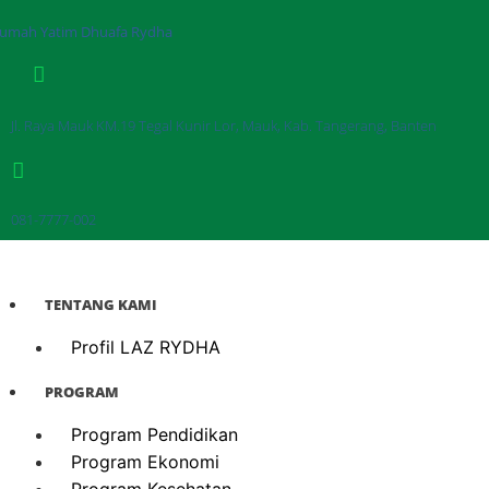
Rumah Yatim Dhuafa Rydha
Jl. Raya Mauk KM.19 Tegal Kunir Lor, Mauk, Kab. Tangerang, Banten
081-7777-002
TENTANG KAMI
Profil LAZ RYDHA
PROGRAM
Program Pendidikan
Program Ekonomi
Program Kesehatan