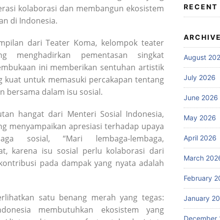
RECENT
erasi kolaborasi dan membangun ekosistem
an di Indonesia.
ARCHIV
pilan dari Teater Koma, kelompok teater
ang menghadirkan pementasan singkat
August 20
mbukaan ini memberikan sentuhan artistik
July 2026
g kuat untuk memasuki percakapan tentang
an bersama dalam isu sosial.
June 2026
tan hangat dari Menteri Sosial Indonesia,
May 2026
yang menyampaikan apresiasi terhadap upaya
mbaga sosial, “Mari lembaga-lembaga,
April 2026
, karena isu sosial perlu kolaborasi dari
March 202
kontribusi pada dampak yang nyata adalah
February 2
lihatkan satu benang merah yang tegas:
January 2
Indonesia membutuhkan ekosistem yang
December 