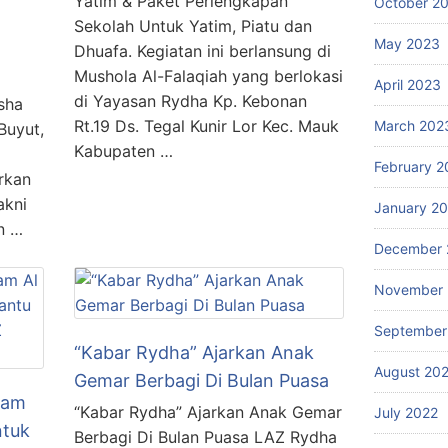
Yatim & Paket Perlengkapan
October 2
Sekolah Untuk Yatim, Piatu dan
May 2023
Dhuafa. Kegiatan ini berlansung di
Mushola Al-Falaqiah yang berlokasi
April 2023
di Yayasan Rydha Kp. Kebonan
sha
Rt.19 Ds. Tegal Kunir Lor Kec. Mauk
March 202
Buyut,
Kabupaten …
February 2
rkan
akni
January 2
n …
December 
November 
September
“Kabar Rydha” Ajarkan Anak
August 20
Gemar Berbagi Di Bulan Puasa
lam
“Kabar Rydha” Ajarkan Anak Gemar
July 2022
ntuk
Berbagi Di Bulan Puasa LAZ Rydha