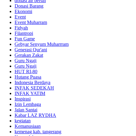
donasi air bersih
Donasi Barang
Ekonomi
Event
Event Muharram
Fidyah
Filantropi
Fun Game
Gebyar Senyum Muharrram
Generasi Qur'ani
Gerakan Zakat
Guru Ngaji
Guru Ngaji
HUT RI-80
Hutang Puasa
Indonesia Berdaya
INFAK SEDEKAH
INFAK YATIM
Inspirasi
Izin Lembaga
Jalan Santai
Kabar LAZ RYDHA
kegiatan
Kemanusiaan
kemenag kab. tangerang