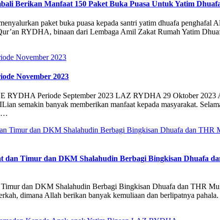
li Berikan Manfaat 150 Paket Buka Puasa Untuk Yatim Dhuafa
nyalurkan paket buka puasa kepada santri yatim dhuafa penghafal A
z Qur’an RYDHA, binaan dari Lembaga Amil Zakat Rumah Yatim Dhua
e November 2023
 Periode September 2023 LAZ RYDHA 29 Oktober 2023 Alhamdu
 semakin banyak memberikan manfaat kepada masyarakat. Selama per
3 …
at dan Timur dan DKM Shalahudin Berbagi Bingkisan Dhuafa d
an Timur dan DKM Shalahudin Berbagi Bingkisan Dhuafa dan THR Mul
h, dimana Allah berikan banyak kemuliaan dan berlipatnya pahala. 