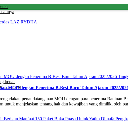
benar
lasannya
i Cerdas LAZ RYDHA
ng benar
njelasannya
an MOU dengan Penerima B-Best Baru Tahun Ajaran 2025/20
mengadakan penandatanganan MOU dengan para penerima Bantuan Be
uk menjelaskan tentang hak dan kewajiban yang dimiliki oleh para p