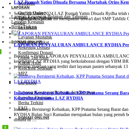
LAZ Rumah Yatim Dhuafa Bersama Martabak Orins Kemba
QURBAN
LAPORAN
Qurban Online
Senin, 25 Maret 2024 LAZ Rumah Yatim Dhuafa Rydha telah me
Laporan Keuangan Bulanan dan Tahunan
Tabungan Qurban
Penghafal Al-Qur’an ini merupakan siswa/i dari SMP Tahfid
Laporan Kegiatan
ketika …
Berita Terkini
LAYANAN
FAQ
Layanan Mustahik
DONASI ONLINE
Kalkulator Zakat
LAPORAN PENYALURAN AMBULANCE RYDHA Period
Rekening Donasi
Konfirmasi Donasi
Beranda > Berita LAPORAN PENYALURAN AMBULANCE RYDHA
Orang Tua Asuh
kesehatan LAZ RYDHA yang berkolaborasi dengan YBM BRILian
Kakak Asuh
penerima manfaat yang terdiri dari layanan pasien sebanyak 1
Kencleng Sedekah
MPZ
LAPORAN
Laporan Keuangan Bulanan dan Tahunan
Indahnya Bersinergi Kebaikan, KPP Pratama Serang Bar
Laporan Kegiatan
Kebersihan bersama LAZ RYDHA
Berita Terkini
FAQ
Indahnya Bersinergi Kebaikan, KPP Pratama Serang Barat d
RYDHA Bulan Suci Ramadan merupakan bulan yang penuh berka
DONASI ONLINE
dhuafa di …
X