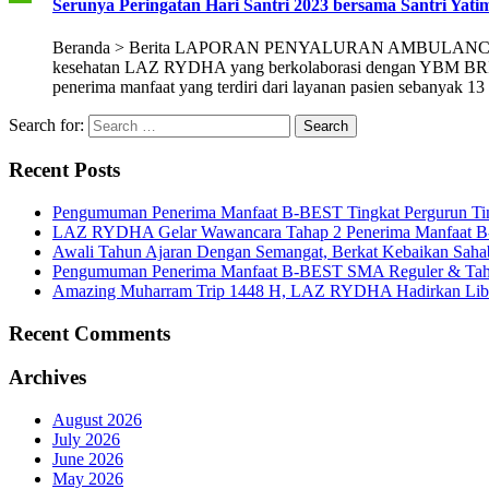
Serunya Peringatan Hari Santri 2023 bersama Santri Y
Beranda > Berita LAPORAN PENYALURAN AMBULANCE RYDHA
kesehatan LAZ RYDHA yang berkolaborasi dengan YBM BRILian
penerima manfaat yang terdiri dari layanan pasien sebanyak 1
Search for:
Recent Posts
Pengumuman Penerima Manfaat B-BEST Tingkat Pergurun Ti
LAZ RYDHA Gelar Wawancara Tahap 2 Penerima Manfaat B-BES
Awali Tahun Ajaran Dengan Semangat, Berkat Kebaikan Saha
Pengumuman Penerima Manfaat B-BEST SMA Reguler & Tah
Amazing Muharram Trip 1448 H, LAZ RYDHA Hadirkan Libur
Recent Comments
Archives
August 2026
July 2026
June 2026
May 2026