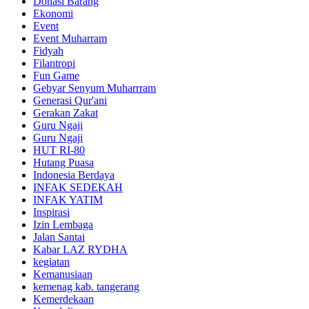
Donasi Barang
Ekonomi
Event
Event Muharram
Fidyah
Filantropi
Fun Game
Gebyar Senyum Muharrram
Generasi Qur'ani
Gerakan Zakat
Guru Ngaji
Guru Ngaji
HUT RI-80
Hutang Puasa
Indonesia Berdaya
INFAK SEDEKAH
INFAK YATIM
Inspirasi
Izin Lembaga
Jalan Santai
Kabar LAZ RYDHA
kegiatan
Kemanusiaan
kemenag kab. tangerang
Kemerdekaan