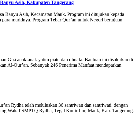
 Banyu Asih, Kabupaten Tangerang
sa Banyu Asih, Kecamatan Mauk. Program ini ditujukan kepada
 para muridnya. Program Tebar Qur’an untuk Negeri bertujuan
han Gizi anak-anak yatim piatu dan dhuafa. Bantuan ini disalurkan di
dikan Al-Qur’an. Sebanyak 246 Penerima Manfaat mendaparkan
r’an Rydha telah meluluskan 36 santriwan dan santriwati. dengan
 Gedung Wakaf SMPTQ Rydha, Tegal Kunir Lor, Mauk, Kab. Tangerang.