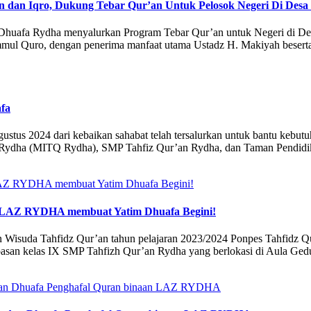
dan Iqro, Dukung Tebar Qur’an Untuk Pelosok Negeri Di Desa
 Dhuafa Rydha menyalurkan Program Tebar Qur’an untuk Negeri di De
mmul Quro, dengan penerima manfaat utama Ustadz H. Makiyah beserta
fa
ustus 2024 dari kebaikan sahabat telah tersalurkan untuk bantu kebutu
r’an Rydha (MITQ Rydha), SMP Tahfiz Qur’an Rydha, dan Taman Pendi
 di LAZ RYDHA membuat Yatim Dhuafa Begini!
n Wisuda Tahfidz Qur’an tahun pelajaran 2023/2024 Ponpes Tahfidz Qu
pelepasan kelas IX SMP Tahfizh Qur’an Rydha yang berlokasi di Aula