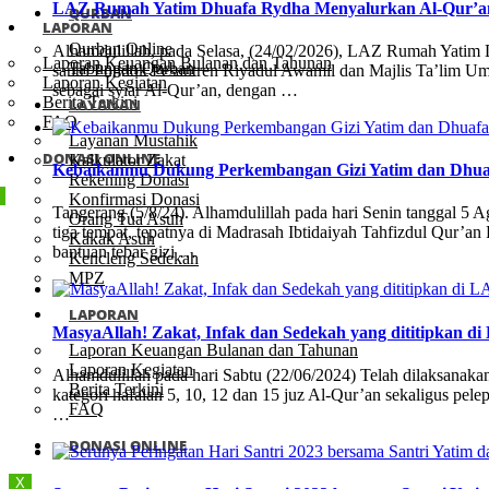
LAZ Rumah Yatim Dhuafa Rydha Menyalurkan Al-Qur’an 
QURBAN
LAPORAN
Qurban Online
Alhamdulillah, pada Selasa, (24/02/2026), LAZ Rumah Yatim
Laporan Keuangan Bulanan dan Tahunan
Tabungan Qurban
santri Pondok Pesantren Riyadul Awamil dan Majlis Ta’lim U
Laporan Kegiatan
sebagai syiar Al-Qur’an, dengan …
Berita Terkini
LAYANAN
FAQ
Layanan Mustahik
DONASI ONLINE
Kalkulator Zakat
Kebaikanmu Dukung Perkembangan Gizi Yatim dan Dhua
Rekening Donasi
Konfirmasi Donasi
Tangerang (5/8/24). Alhamdulillah pada hari Senin tanggal 5 Ag
Orang Tua Asuh
tiga tempat, tepatnya di Madrasah Ibtidaiyah Tahfizdul Qu
Kakak Asuh
bantuan tebar gizi …
Kencleng Sedekah
MPZ
LAPORAN
MasyaAllah! Zakat, Infak dan Sedekah yang dititipkan
Laporan Keuangan Bulanan dan Tahunan
Laporan Kegiatan
Alhamdulillah pada hari Sabtu (22/06/2024) Telah dilaksanaka
Berita Terkini
kategori hafalan 5, 10, 12 dan 15 juz Al-Qur’an sekaligus 
FAQ
…
DONASI ONLINE
X