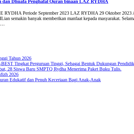
atim dan Dhuafa Penghafal Quran binaan LAZ RYDHA
 Periode September 2023 LAZ RYDHA 29 Oktober 2023 Alhamdu
 semakin banyak memberikan manfaat kepada masyarakat. Selama per
3 …
nggi Tahun 2026
T Tingkat Perguruan Tinggi, Sebagai Bentuk Dukungan Pendidikan 
bat, 28 Siswa Baru SMPTQ Rydha Menerima Paket Buku Tulis.
fizh 2026
an Edukatif dan Penuh Keceriaan Bagi Anak-Anak