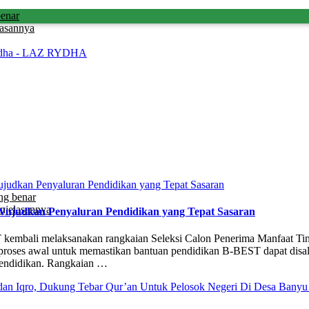
benar
lasannya
dha - LAZ RYDHA
ng benar
njelasannya
Wujudkan Penyaluran Pendidikan yang Tepat Sasaran
T kembali melaksanakan rangkaian Seleksi Calon Penerima Manfaat 
oses awal untuk memastikan bantuan pendidikan B-BEST dapat disalur
endidikan. Rangkaian …