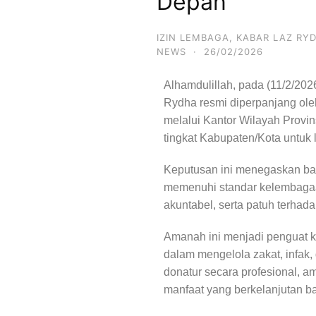
Depan
IZIN LEMBAGA
,
KABAR LAZ RY
NEWS
·
26/02/2026
Alhamdulillah, pada (11/2/2026
Rydha
resmi diperpanjang ol
melalui Kantor Wilayah Provi
tingkat Kabupaten/Kota untuk 
Keputusan ini menegaskan b
memenuhi standar kelembagaan,
akuntabel, serta patuh terhad
Amanah ini menjadi penguat
dalam mengelola zakat, infak, 
donatur secara profesional, 
manfaat yang berkelanjutan b