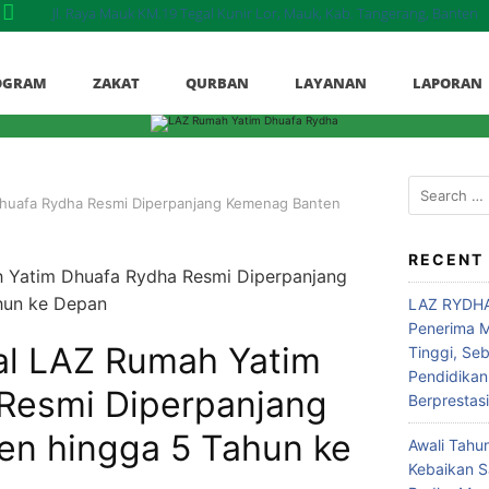
Jl. Raya Mauk KM.19 Tegal Kunir Lor, Mauk, Kab. Tangerang, Banten
OGRAM
ZAKAT
QURBAN
LAYANAN
LAPORAN
Dhuafa Rydha Resmi Diperpanjang Kemenag Banten
RECENT
LAZ RYDHA
Penerima M
nal LAZ Rumah Yatim
Tinggi, Se
Pendidikan
Resmi Diperpanjang
Berprestas
n hingga 5 Tahun ke
Awali Tahu
Kebaikan 