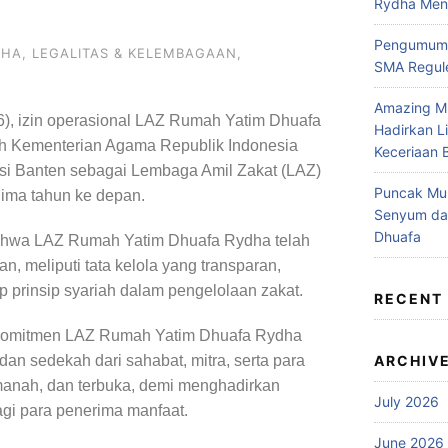
Rydha Mene
Pengumuma
DHA
,
LEGALITAS & KELEMBAGAAN
,
SMA Regule
Amazing M
), izin operasional
LAZ Rumah Yatim Dhuafa
Hadirkan L
eh
Kementerian Agama Republik Indonesia
Keceriaan 
nsi Banten sebagai Lembaga Amil Zakat (LAZ)
Puncak Muh
lima tahun ke depan.
Senyum da
Dhuafa
ahwa LAZ Rumah Yatim Dhuafa Rydha telah
 meliputi tata kelola yang transparan,
ap prinsip syariah dalam pengelolaan zakat.
RECENT
 komitmen LAZ Rumah Yatim Dhuafa Rydha
dan sedekah dari sahabat, mitra, serta para
ARCHIV
amanah, dan terbuka, demi menghadirkan
July 2026
agi para penerima manfaat.
June 2026