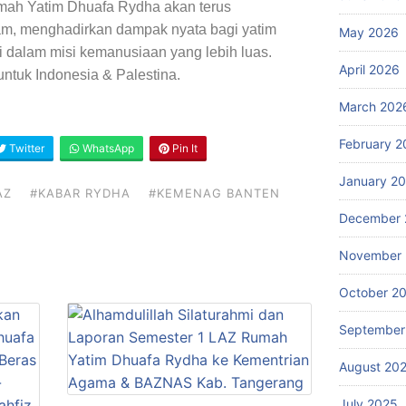
umah Yatim Dhuafa Rydha akan terus
m, menghadirkan dampak nyata bagi yatim
May 2026
si dalam misi kemanusiaan yang lebih luas.
April 2026
tuk Indonesia & Palestina.
March 202
February 2
Twitter
WhatsApp
Pin It
January 2
AZ
#KABAR RYDHA
#KEMENAG BANTEN
December 
November
October 2
September
August 20
July 2025