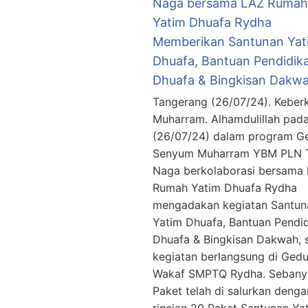
Naga bersama LAZ Rumah
Yatim Dhuafa Rydha
Memberikan Santunan Yat
Dhuafa, Bantuan Pendidik
Dhuafa & Bingkisan Dakw
Tangerang (26/07/24). Keber
Muharram. Alhamdulillah pad
(26/07/24) dalam program G
Senyum Muharram YBM PLN T
Naga berkolaborasi bersama
Rumah Yatim Dhuafa Rydha
mengadakan kegiatan Santun
Yatim Dhuafa, Bantuan Pendi
Dhuafa & Bingkisan Dakwah, 
kegiatan berlangsung di Ged
Wakaf SMPTQ Rydha. Sebany
Paket telah di salurkan denga