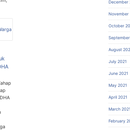
tim,
December 
November 
October 2
September
August 20
uk
July 2021
YDHA
June 2021
Tahap
May 2021
iap
YDHA
April 2021
March 202
h
February 2
aga