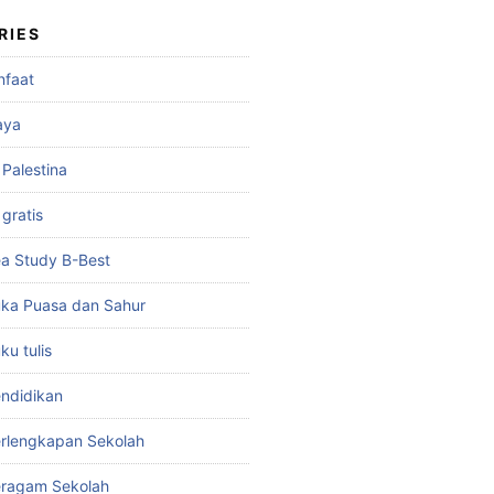
RIES
nfaat
aya
 Palestina
gratis
a Study B-Best
ka Puasa dan Sahur
u tulis
ndidikan
rlengkapan Sekolah
eragam Sekolah