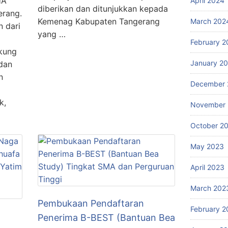
HA
April 2024
diberikan dan ditunjukkan kepada
erang.
Kemenag Kabupaten Tangerang
March 202
 dari
yang …
February 2
kung
January 2
dan
n
December 
k,
November
October 2
May 2023
April 2023
March 202
Pembukaan Pendaftaran
February 2
Penerima B-BEST (Bantuan Bea