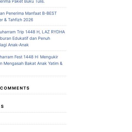
rima Paket Buku Tulis.
n Penerima Manfaat B-BEST
r & Tahfizh 2026
uharram Trip 1448 H, LAZ RYDHA
iburan Edukatif dan Penuh
Bagi Anak-Anak
arram Fest 1448 H: Mengukir
n Mengasah Bakat Anak Yatim &
 COMMENTS
ES