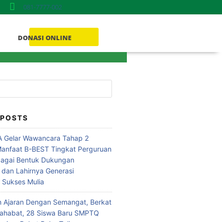
081-7777-002
DONASI ONLINE
Donasi ONLINE
 POSTS
 Gelar Wawancara Tahap 2
anfaat B-BEST Tingkat Perguruan
bagai Bentuk Dukungan
 dan Lahirnya Generasi
i Sukses Mulia
n Ajaran Dengan Semangat, Berkat
Sahabat, 28 Siswa Baru SMPTQ