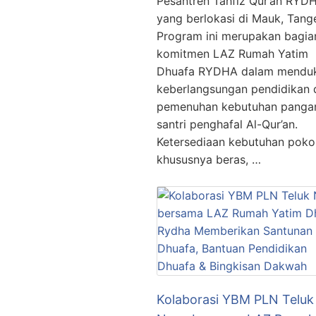
Pesantren Tahfiz Qur’an RYD
yang berlokasi di Mauk, Tang
Program ini merupakan bagian
komitmen LAZ Rumah Yatim
Dhuafa RYDHA dalam mendu
keberlangsungan pendidikan 
pemenuhan kebutuhan panga
santri penghafal Al-Qur’an.
Ketersediaan kebutuhan poko
khususnya beras, …
Kolaborasi YBM PLN Teluk