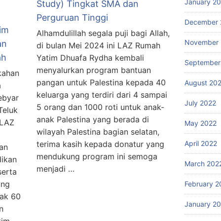
January 2
Study) Tingkat SMA dan
Perguruan Tinggi
December 
im
Alhamdulillah segala puji bagi Allah,
November 
an
di bulan Mei 2024 ini LAZ Rumah
ah
Yatim Dhuafa Rydha kembali
September
menyalurkan program bantuan
kahan
pangan untuk Palestina kepada 40
August 20
a
keluarga yang terdiri dari 4 sampai
ebyar
July 2022
5 orang dan 1000 roti untuk anak-
eluk
anak Palestina yang berada di
 LAZ
May 2022
wilayah Palestina bagian selatan,
terima kasih kepada donatur yang
April 2022
an
mendukung program ini semoga
dikan
March 202
menjadi …
serta
ung
February 2
ak 60
January 2
n