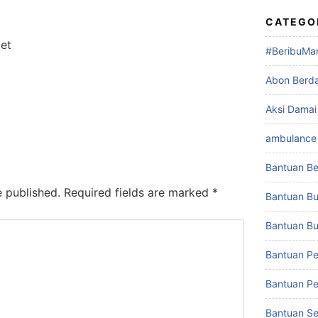
CATEGO
et
#BeribuMa
Abon Berd
Aksi Damai
ambulance 
Bantuan Be
e published.
Required fields are marked
*
Bantuan Bu
Bantuan Buk
Bantuan Pe
Bantuan Pe
Bantuan S