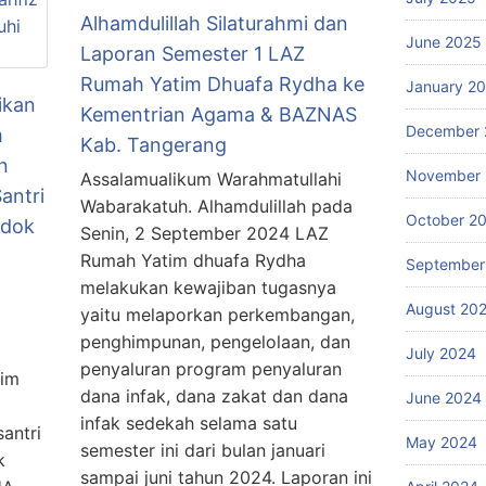
Alhamdulillah Silaturahmi dan
June 2025
Laporan Semester 1 LAZ
Rumah Yatim Dhuafa Rydha ke
January 2
ikan
Kementrian Agama & BAZNAS
December 
m
Kab. Tangerang
n
November
Assalamualikum Warahmatullahi
antri
Wabarakatuh. Alhamdulillah pada
October 2
ndok
Senin, 2 September 2024 LAZ
Rumah Yatim dhuafa Rydha
September
melakukan kewajiban tugasnya
August 20
yaitu melaporkan perkembangan,
penghimpunan, pengelolaan, dan
July 2024
penyaluran program penyaluran
tim
dana infak, dana zakat dan dana
June 2024
infak sedekah selama satu
antri
May 2024
semester ini dari bulan januari
k
sampai juni tahun 2024. Laporan ini