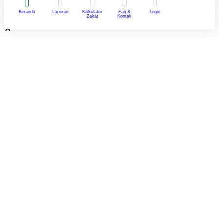
Beranda
Laporan
Kalkulator
Faq &
Login
Zakat
Kontak