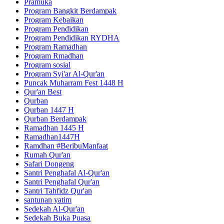
Pramuka
Program Bangkit Berdampak
Program Kebaikan
Program Pendidikan
Program Pendidikan RYDHA
Program Ramadhan
Program Rmadhan
Program sosial
Program Syi'ar Al-Qur'an
Puncak Muharram Fest 1448 H
Qur'an Best
Qurban
Qurban 1447 H
Qurban Berdampak
Ramadhan 1445 H
Ramadhan1447H
Ramdhan #BeribuManfaat
Rumah Qur'an
Safari Dongeng
Santri Penghafal Al-Qur'an
Santri Penghafal Qur'an
Santri Tahfidz Qur'an
santunan yatim
Sedekah Al-Qur'an
Sedekah Buka Puasa