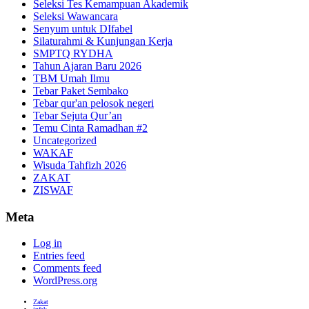
Seleksi Tes Kemampuan Akademik
Seleksi Wawancara
Senyum untuk DIfabel
Silaturahmi & Kunjungan Kerja
SMPTQ RYDHA
Tahun Ajaran Baru 2026
TBM Umah Ilmu
Tebar Paket Sembako
Tebar qur'an pelosok negeri
Tebar Sejuta Qur’an
Temu Cinta Ramadhan #2
Uncategorized
WAKAF
Wisuda Tahfizh 2026
ZAKAT
ZISWAF
Meta
Log in
Entries feed
Comments feed
WordPress.org
Zakat