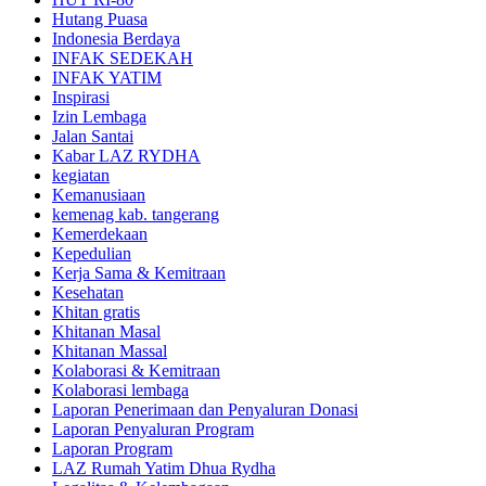
Hutang Puasa
Indonesia Berdaya
INFAK SEDEKAH
INFAK YATIM
Inspirasi
Izin Lembaga
Jalan Santai
Kabar LAZ RYDHA
kegiatan
Kemanusiaan
kemenag kab. tangerang
Kemerdekaan
Kepedulian
Kerja Sama & Kemitraan
Kesehatan
Khitan gratis
Khitanan Masal
Khitanan Massal
Kolaborasi & Kemitraan
Kolaborasi lembaga
Laporan Penerimaan dan Penyaluran Donasi
Laporan Penyaluran Program
Laporan Program
LAZ Rumah Yatim Dhua Rydha