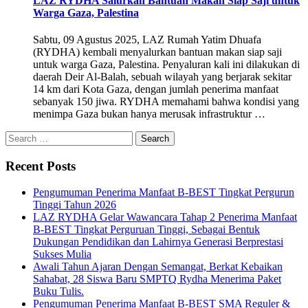
LAZ RYDHA Salurkan Bantuan Makan Siap Saji untuk
Warga Gaza, Palestina
Sabtu, 09 Agustus 2025, LAZ Rumah Yatim Dhuafa
(RYDHA) kembali menyalurkan bantuan makan siap saji
untuk warga Gaza, Palestina. Penyaluran kali ini dilakukan di
daerah Deir Al-Balah, sebuah wilayah yang berjarak sekitar
14 km dari Kota Gaza, dengan jumlah penerima manfaat
sebanyak 150 jiwa. RYDHA memahami bahwa kondisi yang
menimpa Gaza bukan hanya merusak infrastruktur …
Recent Posts
Pengumuman Penerima Manfaat B-BEST Tingkat Pergurun
Tinggi Tahun 2026
LAZ RYDHA Gelar Wawancara Tahap 2 Penerima Manfaat
B-BEST Tingkat Perguruan Tinggi, Sebagai Bentuk
Dukungan Pendidikan dan Lahirnya Generasi Berprestasi
Sukses Mulia
Awali Tahun Ajaran Dengan Semangat, Berkat Kebaikan
Sahabat, 28 Siswa Baru SMPTQ Rydha Menerima Paket
Buku Tulis.
Pengumuman Penerima Manfaat B-BEST SMA Reguler &