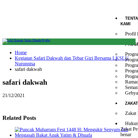
TENT
KAMI
Profi
PROG
Home
Progr
Kegiatan Safari Dakwah dan Tebar Gizi Bersama LKSLU
Progr
Nurunnisa
Progr
safari dakwah
Progr
Progr
safari dakwah
Ramad
Semar
Gebya
21/12/2021
ZAKAT
Zakat
Related Posts
Hukum
Zakat Pe
benar