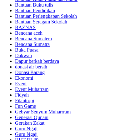
Bantuan Buku tulis
Bantuan Pendidikan
Bantuan Perlengkapan Sekolah
Bantuan Seragam Sekolah
BAZNAS
Bencana aceh
Bencana Sumatera
Bencana Sumatra
Buka Puasa
Dakwah
Dapur berkah berdaya
donasi air bersih
Donasi Barang
Ekonomi
Event
Event Muharram
Fidyah
Filantropi
Fun Game
Gebyar Senyum Muharrram
Generasi Qur'ani
Gerakan Zakat
Guru Ngaji
Guru Ngaji
HUT RI-80