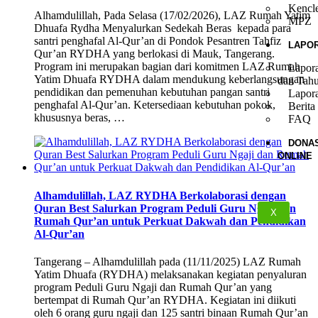
Kencl
Alhamdulillah, Pada Selasa (17/02/2026), LAZ Rumah Yatim
MPZ
Dhuafa Rydha Menyalurkan Sedekah Beras kepada para
santri penghafal Al-Qur’an di Pondok Pesantren Tahfiz
LAPO
Qur’an RYDHA yang berlokasi di Mauk, Tangerang.
Program ini merupakan bagian dari komitmen LAZ Rumah
Lapor
Yatim Dhuafa RYDHA dalam mendukung keberlangsungan
dan Tah
pendidikan dan pemenuhan kebutuhan pangan santri
Lapor
penghafal Al-Qur’an. Ketersediaan kebutuhan pokok,
Berita
khususnya beras, …
FAQ
DONAS
ONLINE
Alhamdulillah, LAZ RYDHA Berkolaborasi dengan
Quran Best Salurkan Program Peduli Guru Ngaji dan
X
Rumah Qur’an untuk Perkuat Dakwah dan Pendidikan
Al-Qur’an
Tangerang – Alhamdulillah pada (11/11/2025) LAZ Rumah
Yatim Dhuafa (RYDHA) melaksanakan kegiatan penyaluran
program Peduli Guru Ngaji dan Rumah Qur’an yang
bertempat di Rumah Qur’an RYDHA. Kegiatan ini diikuti
oleh 6 orang guru ngaji dan 125 santri binaan Rumah Qur’an