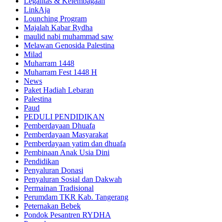
Legalitas & Kelembagaan
LinkAja
Lounching Program
Majalah Kabar Rydha
maulid nabi muhammad saw
Melawan Genosida Palestina
Milad
Muharram 1448
Muharram Fest 1448 H
News
Paket Hadiah Lebaran
Palestina
Paud
PEDULI PENDIDIKAN
Pemberdayaan Dhuafa
Pemberdayaan Masyarakat
Pemberdayaan yatim dan dhuafa
Pembinaan Anak Usia Dini
Pendidikan
Penyaluran Donasi
Penyaluran Sosial dan Dakwah
Permainan Tradisional
Perumdam TKR Kab. Tangerang
Peternakan Bebek
Pondok Pesantren RYDHA