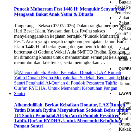
Bagai
Zakat Pe
Puncak Muharram Fest 1448 H: Mengukir Senyum dan
Penjelas
Mengasah Bakat Anak Yatim & Dhuafa
Zakat 
Zakat
Tangerang – Selasa (07/07/2026) Dalam rangka memperingati
Apaka
Hari Besar Islam, Yayasan dan Laz Rydha sukses
Zakati? I
menyelenggarakan kegiatan bertajuk “Puncak Muharram
Lengkap
Fest”. Acara yang menjadi rangkaian peringatan Tahun Baru
Islam 1448 H ini berlangsung dengan penuh khidmat,
Zakat 
bertempat di Gedung Wakaf Aula SMPTQ Rydha. Kegiatan
Fidya
ini dirancang khusus untuk menanamkan semangat keislaman,
Infak 
menumbuhkan kreativitas, serta meningkatkan …
QURB
Qurba
Tabun
LAYA
Layan
Alhamdulillah, Berkat Kebaikan Donatur, LAZ Rumah
Kalkul
Yatim Dhuafa Rydha Menyalurkan Sedekah Beras untuk
Reken
114 Santri Penghafal Al-Qur’an di Pondok Pesantren
Konfir
Tahfiz Qur’an RYDHA, Untuk Memenuhi Kebutuhan
Orang
Pangan Santri
Kakak