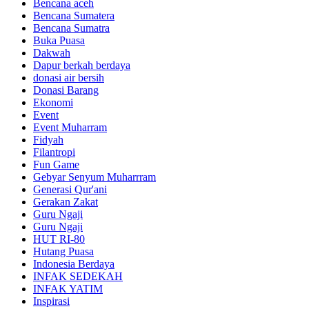
Bencana aceh
Bencana Sumatera
Bencana Sumatra
Buka Puasa
Dakwah
Dapur berkah berdaya
donasi air bersih
Donasi Barang
Ekonomi
Event
Event Muharram
Fidyah
Filantropi
Fun Game
Gebyar Senyum Muharrram
Generasi Qur'ani
Gerakan Zakat
Guru Ngaji
Guru Ngaji
HUT RI-80
Hutang Puasa
Indonesia Berdaya
INFAK SEDEKAH
INFAK YATIM
Inspirasi