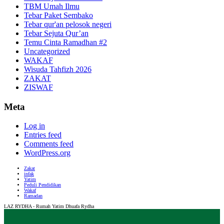
TBM Umah Ilmu
Tebar Paket Sembako
Tebar qur'an pelosok negeri
Tebar Sejuta Qur’an
Temu Cinta Ramadhan #2
Uncategorized
WAKAF
Wisuda Tahfizh 2026
ZAKAT
ZISWAF
Meta
Log in
Entries feed
Comments feed
WordPress.org
Zakat
infak
Yatim
Peduli Pendidikan
Wakaf
Ramadan
LAZ RYDHA - Rumah Yatim Dhuafa Rydha