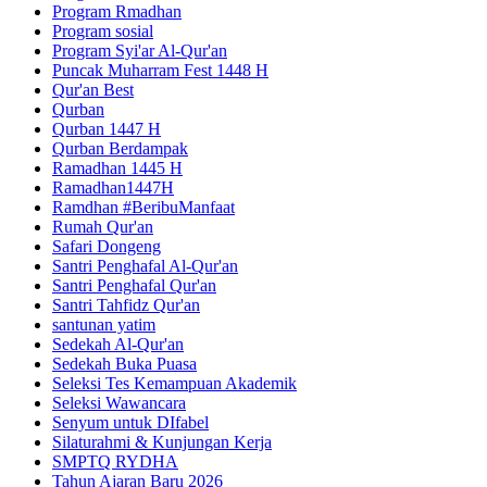
Program Rmadhan
Program sosial
Program Syi'ar Al-Qur'an
Puncak Muharram Fest 1448 H
Qur'an Best
Qurban
Qurban 1447 H
Qurban Berdampak
Ramadhan 1445 H
Ramadhan1447H
Ramdhan #BeribuManfaat
Rumah Qur'an
Safari Dongeng
Santri Penghafal Al-Qur'an
Santri Penghafal Qur'an
Santri Tahfidz Qur'an
santunan yatim
Sedekah Al-Qur'an
Sedekah Buka Puasa
Seleksi Tes Kemampuan Akademik
Seleksi Wawancara
Senyum untuk DIfabel
Silaturahmi & Kunjungan Kerja
SMPTQ RYDHA
Tahun Ajaran Baru 2026