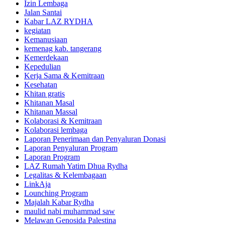
Izin Lembaga
Jalan Santai
Kabar LAZ RYDHA
kegiatan
Kemanusiaan
kemenag kab. tangerang
Kemerdekaan
Kepedulian
Kerja Sama & Kemitraan
Kesehatan
Khitan gratis
Khitanan Masal
Khitanan Massal
Kolaborasi & Kemitraan
Kolaborasi lembaga
Laporan Penerimaan dan Penyaluran Donasi
Laporan Penyaluran Program
Laporan Program
LAZ Rumah Yatim Dhua Rydha
Legalitas & Kelembagaan
LinkAja
Lounching Program
Majalah Kabar Rydha
maulid nabi muhammad saw
Melawan Genosida Palestina